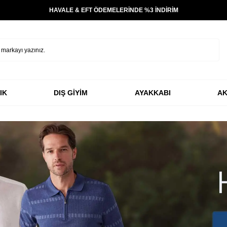
TÜM ÜRÜNLERDE ÜCRETSİZ KARGO
IK
DIŞ GİYİM
AYAKKABI
AK