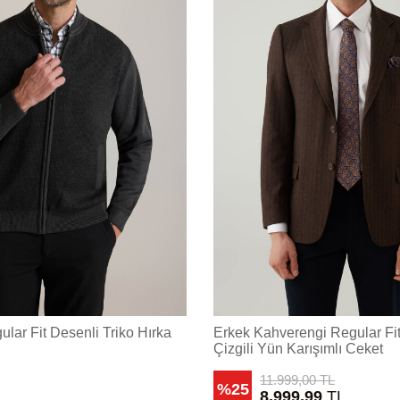
ular Fit Desenli Triko Hırka
Erkek Kahverengi Regular Fi
Çizgili Yün Karışımlı Ceket
11.999,00
TL
%25
8.999,99
TL