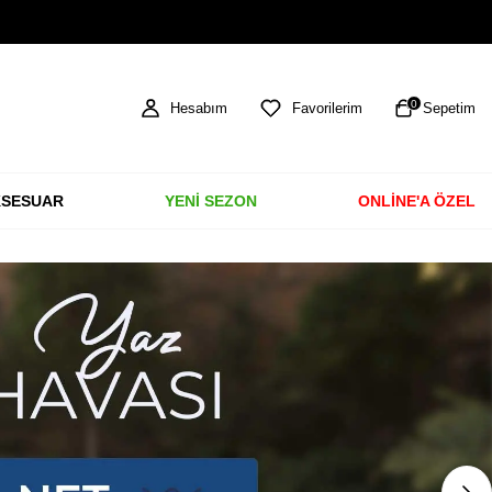
HAVALE & EFT ÖDEMELERİNDE %3 İNDİRİM
0
Hesabım
Favorilerim
Sepetim
SESUAR
YENİ SEZON
ONLİNE'A ÖZEL