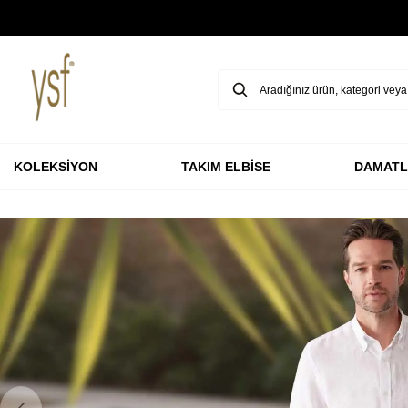
HAVALE & EFT ÖDEMELERİNDE %3 İNDİRİM
KOLEKSİYON
TAKIM ELBİSE
DAMATL