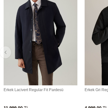
Erkek Lacivert Regular Fit Pardesü
Erkek Gri Reg
11.999,00
TL
4.999,00
TL