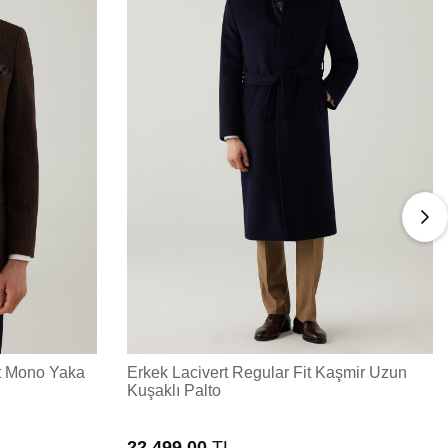
t Mono Yaka
Erkek Lacivert Regular Fit Kaşmir Uzun
Kuşaklı Palto
22.499,00
TL