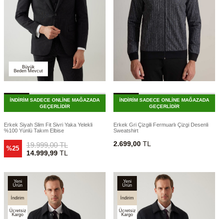
Büyük
Beden Mevcut
İNDİRİM SADECE ONLİNE MAĞAZADA
İNDİRİM SADECE ONLİNE MAĞAZADA
GEÇERLİDİR
GEÇERLİDİR
Erkek Siyah Slim Fit Sivri Yaka Yelekli
Erkek Gri Çizgili Fermuarlı Çizgi Desenli
%100 Yünlü Takım Elbise
Sweatshirt
2.699,00
TL
19.999,00
TL
%25
14.999,99
TL
Yeni
Yeni
Ürün
Ürün
İndirim
İndirim
Ücretsiz
Ücretsiz
Kargo
Kargo