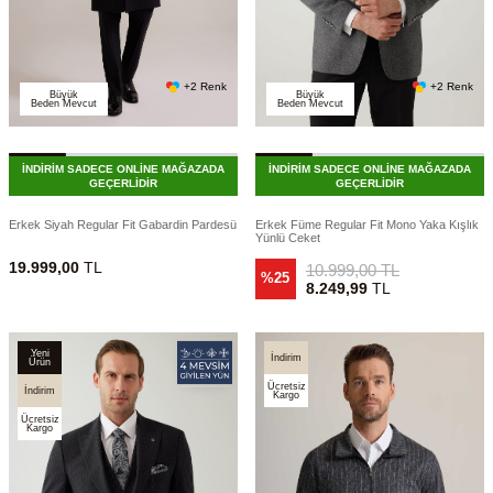
+2 Renk
+2 Renk
Büyük
Büyük
Beden Mevcut
Beden Mevcut
İNDİRİM SADECE ONLİNE MAĞAZADA
İNDİRİM SADECE ONLİNE MAĞAZADA
GEÇERLİDİR
GEÇERLİDİR
Erkek Siyah Regular Fit Gabardin Pardesü
Erkek Füme Regular Fit Mono Yaka Kışlık
Yünlü Ceket
19.999,00
TL
10.999,00
TL
%25
8.249,99
TL
Yeni
İndirim
Ürün
Ücretsiz
İndirim
Kargo
Ücretsiz
Kargo