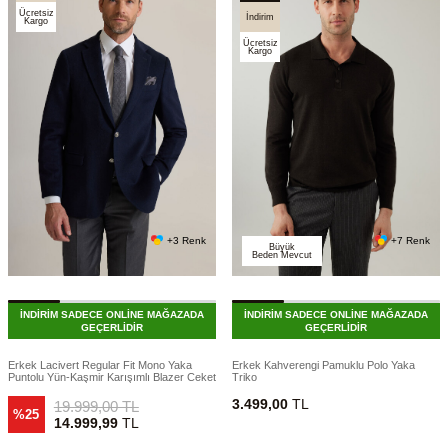
Ücretsiz
İndirim
Kargo
Ücretsiz
Kargo
+3 Renk
+7 Renk
Büyük
Beden Mevcut
İNDİRİM SADECE ONLİNE MAĞAZADA
İNDİRİM SADECE ONLİNE MAĞAZADA
GEÇERLİDİR
GEÇERLİDİR
Erkek Lacivert Regular Fit Mono Yaka
Erkek Kahverengi Pamuklu Polo Yaka
Puntolu Yün-Kaşmir Karışımlı Blazer Ceket
Triko
3.499,00
TL
19.999,00
TL
%25
14.999,99
TL