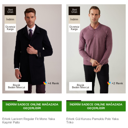
Yeni
Yeni
Ürün
Ürün
İndirim
İndirim
Ücretsiz
Ücretsiz
Kargo
Kargo
+4 Renk
+2 Renk
Büyük
Büyük
Beden Mevcut
Beden Mevcut
İNDİRİM SADECE ONLİNE MAĞAZADA
İNDİRİM SADECE ONLİNE MAĞAZADA
GEÇERLİDİR
GEÇERLİDİR
Erkek Lacivert Regular Fit Mono Yaka
Erkek Gül Kurusu Pamuklu Polo Yaka
Kaşmir Palto
Triko