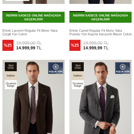
İNDİRİM SADECE ONLİNE MAĞAZADA
İNDİRİM SADECE ONLİNE MAĞAZADA
GEÇERLİDİR
GEÇERLİDİR
Erkek Lacivert Regular Fit Mono Yaka
Erkek Camel Regular Fit Mono Yaka
Çizgili Yün Ceket
Puntolu Yün-Kaşmir Karışımlı Blazer Ceket
19.999,00
TL
19.999,00
TL
%25
%25
14.999,99
TL
14.999,99
TL
Yeni
Yeni
Ürün
Ürün
İndirim
İndirim
Ücretsiz
Ücretsiz
Kargo
Kargo