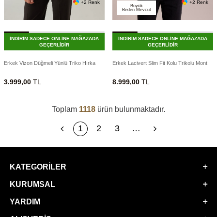
+2 Renk
+2 Renk
Büyük
Beden Mevcut
İNDİRİM SADECE ONLİNE MAĞAZADA
İNDİRİM SADECE ONLİNE MAĞAZADA
GEÇERLİDİR
GEÇERLİDİR
Erkek Vizon Düğmeli Yünlü Triko Hırka
Erkek Lacivert Slim Fit Kolu Trikolu Mont
3.999,00
TL
8.999,00
TL
Toplam
1118
ürün bulunmaktadır.
1
2
3
…
KATEGORILER
KURUMSAL
YARDIM