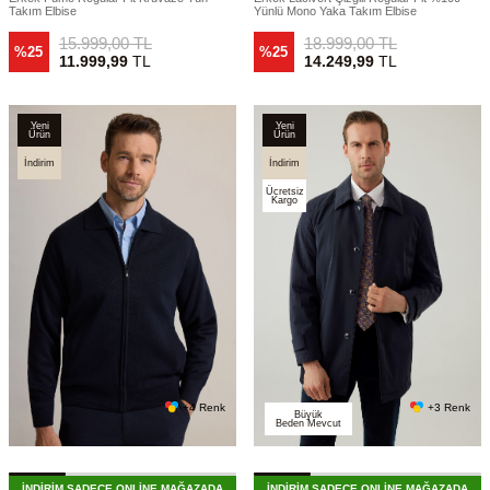
Takım Elbise
Yünlü Mono Yaka Takım Elbise
15.999,00
TL
18.999,00
TL
%25
%25
11.999,99
TL
14.249,99
TL
Yeni
Yeni
Ürün
Ürün
İndirim
İndirim
Ücretsiz
Kargo
+4 Renk
+3 Renk
Büyük
Beden Mevcut
İNDİRİM SADECE ONLİNE MAĞAZADA
İNDİRİM SADECE ONLİNE MAĞAZADA