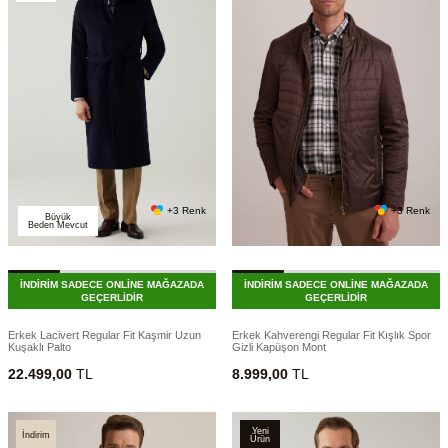
+3 Renk
+3 Renk
Büyük
Beden Mevcut
İNDİRİM SADECE ONLİNE MAĞAZADA
İNDİRİM SADECE ONLİNE MAĞAZADA
GEÇERLİDİR
GEÇERLİDİR
Erkek Lacivert Regular Fit Kaşmir Uzun
Erkek Kahverengi Regular Fit Kışlık Spor
Kuşaklı Palto
Gizli Kapüşon Mont
22.499,00
TL
8.999,00
TL
Yeni
İndirim
Ürün