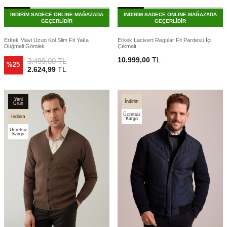
İNDİRİM SADECE ONLİNE MAĞAZADA
İNDİRİM SADECE ONLİNE MAĞAZADA
GEÇERLİDİR
GEÇERLİDİR
Erkek Mavi Uzun Kol Slim Fit Yaka
Erkek Lacivert Regular Fit Pardesü İçi
Düğmeli Gömlek
Çıkmalı
10.999,00
TL
3.499,00
TL
%25
2.624,99
TL
Yeni
İndirim
Ürün
Ücretsiz
İndirim
Kargo
Ücretsiz
Kargo