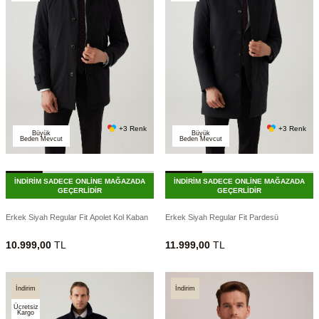
+3 Renk
+3 Renk
Büyük
Büyük
Beden Mevcut
Beden Mevcut
İNDİRİM SADECE ONLİNE MAĞAZADA
İNDİRİM SADECE ONLİNE MAĞAZADA
GEÇERLİDİR
GEÇERLİDİR
Erkek Siyah Regular Fit Apolet Kol Kaban
Erkek Siyah Regular Fit Pardesü
10.999,00
TL
11.999,00
TL
İndirim
İndirim
Ücretsiz
Kargo