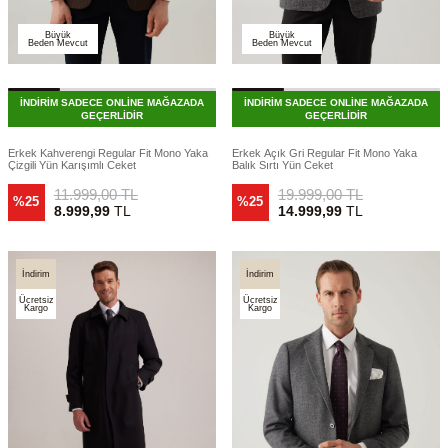
Büyük
Büyük
Beden Mevcut
Beden Mevcut
İNDİRİM SADECE ONLİNE MAĞAZADA
İNDİRİM SADECE ONLİNE MAĞAZADA
GEÇERLİDİR
GEÇERLİDİR
Erkek Kahverengi Regular Fit Mono Yaka
Erkek Açık Gri Regular Fit Mono Yaka
Çizgili Yün Karışımlı Ceket
Balık Sırtı Yün Ceket
11.999,00
TL
19.999,00
TL
%25
%25
8.999,99
TL
14.999,99
TL
İndirim
İndirim
Ücretsiz
Ücretsiz
Kargo
Kargo