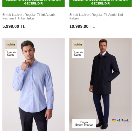
GEÇERLİDİR
GEÇERLİDİR
Erkek Lacivert Regular Fit İçi Astarlı
Erkek Lacivert Regular Fit Apolet Kol
Fermuarlı Triko Hırka
Kaban
5.999,00
TL
10.999,00
TL
İndirim
İndirim
Ücretsiz
Ücretsiz
Kargo
Kargo
+3 Renk
Büyük
Beden Mevcut