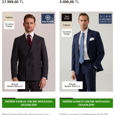
17.999,00
TL
3.499,00
TL
Yeni
İndirim
Ürün
Ücretsiz
İndirim
Kargo
Ücretsiz
Kargo
Büyük
Büyük
Beden Mevcut
Beden Mevcut
İNDİRİM SADECE ONLİNE MAĞAZADA
İNDİRİM SADECE ONLİNE MAĞAZADA
GEÇERLİDİR
GEÇERLİDİR
Erkek Füme Regular Fit Kruvaze Yün
Erkek Lacivert Çizgili Regular Fit %100