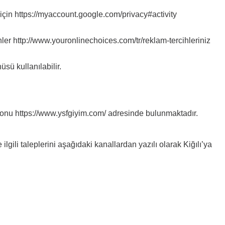
için https://myaccount.google.com/privacy#activity
hler http://www.youronlinechoices.com/tr/reklam-tercihleriniz
sü kullanılabilir.
yonu https://www.ysfgiyim.com/ adresinde bulunmaktadır.
ilgili taleplerini aşağıdaki kanallardan yazılı olarak Kiğılı’ya