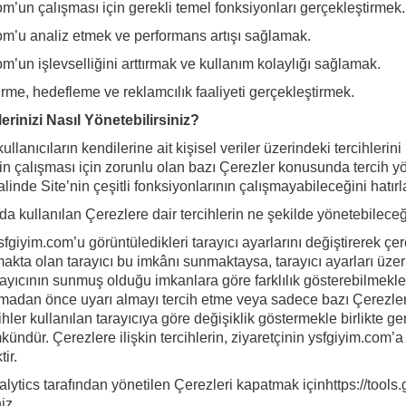
m’un çalışması için gerekli temel fonksiyonları gerçekleştirmek.
m’u analiz etmek ve performans artışı sağlamak.
m’un işlevselliğini arttırmak ve kullanım kolaylığı sağlamak.
irme, hedefleme ve reklamcılık faaliyeti gerçekleştirmek.
erinizi Nasıl Yönetebilirsiniz?
ullanıcıların kendilerine ait kişisel veriler üzerindeki tercihle
e’nin çalışması için zorunlu olan bazı Çerezler konusunda tercih
linde Site’nin çeşitli fonksiyonlarının çalışmayabileceğini hatırl
a kullanılan Çerezlere dair tercihlerin ne şekilde yönetebileceği
ysfgiyim.com’u görüntüledikleri tarayıcı ayarlarını değiştirerek çere
makta olan tarayıcı bu imkânı sunmaktaysa, tarayıcı ayarları üze
rayıcının sunmuş olduğu imkanlara göre farklılık gösterebilmekle 
lmadan önce uyarı almayı tercih etme veya sadece bazı Çerezler
ihler kullanılan tarayıcıya göre değişiklik göstermekle birlikte
dür. Çerezlere ilişkin tercihlerin, ziyaretçinin ysfgiyim.com’a 
ir.
ytics tarafından yönetilen Çerezleri kapatmak içinhttps://tool
iz.