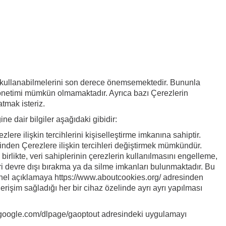
rini kullanabilmelerini son derece önemsemektedir. Bununla
 yönetimi mümkün olmamaktadır. Ayrıca bazı Çerezlerin
atmak isteriz.
ne dair bilgiler aşağıdaki gibidir:
zlere ilişkin tercihlerini kişiselleştirme imkanına sahiptir.
rinden Çerezlere ilişkin tercihleri değiştirmek mümkündür.
birlikte, veri sahiplerinin çerezlerin kullanılmasını engelleme,
i devre dışı bırakma ya da silme imkanları bulunmaktadır. Bu
 genel açıklamaya https://www.aboutcookies.org/ adresinden
erişim sağladığı her bir cihaz özelinde ayrı ayrı yapılması
s.google.com/dlpage/gaoptout adresindeki uygulamayı