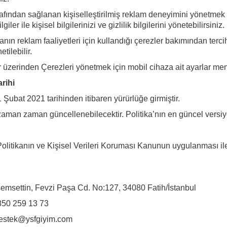
fından sağlanan kişiselleştirilmiş reklam deneyimini yönetmek 
giler ile kişisel bilgilerinizi ve gizlilik bilgilerini yönetebilirsiniz.
nın reklam faaliyetleri için kullandığı çerezler bakımından terci
tilebilir.
r üzerinden Çerezleri yönetmek için mobil cihaza ait ayarlar menü
rihi
1 Şubat 2021 tarihinden itibaren yürürlüğe girmiştir.
 zaman zaman güncellenebilecektir. Politika’nın en güncel versi
u Politikanın ve Kişisel Verileri Koruması Kanunun uygulanması ile 
:
msettin, Fevzi Paşa Cd. No:127, 34080 Fatih/İstanbul
850 259 13 73
estek@ysfgiyim.com