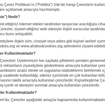
u Çerez Politikası’nı (“Politika”) Site’de hangi Çerezlerin kullanı
ini açıklamak amacıyla hazırlamıştır.
ie”) Nedir?
ret ettiğiniz internet siteleri tarafından tarayıcılar aracılığıy
erezler, ziyaret ettiğiniz web sitesiyle ilişkili sunucular tarafında
ucu bunu anlayabilir.
retçilere ilişkin isim, cinsiyet veya adres gibi kişisel verileri iç
ies.org ve www.allaboutcookies.org adreslerini ziyaret edebilir
er Kullanılmaktadır?
Çerezleri: Üyelerimizin her sayfada şifrelerini yeniden girmemele
ı reklamların ziyaretçilere gösterilmesi amacıyla kullanılan çerez
anlıklarını analiz etmek ve uygulama istatistiklerini belirlemek iç
i saatlerde kullanıldığı, sitemiz içerisinde en çok kullanılan böl
sının takibi amacıyla kullanılan çerezlerdir. Kişiselleştirme Çer
lmiş içerik ve deneyim sunmak amacıyla kullanılan çerezlerdir.
er Kullanılmaktadır?
m’da, Çerezler aşağıdaki amaçlar kapsamında kullanılmaktadır