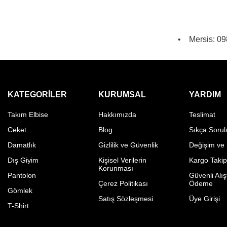
• Mersis: 0
KATEGORILER
KURUMSAL
YARDIM
Takım Elbise
Hakkımızda
Teslimat
Ceket
Blog
Sıkça Sorul
Damatlık
Gizlilik ve Güvenlik
Değişim ve
Dış Giyim
Kişisel Verilerin
Kargo Taki
Korunması
Pantolon
Güvenli Alış
Çerez Politikası
Ödeme
Gömlek
Satış Sözleşmesi
Üye Girişi
T-Shirt