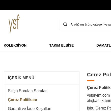
GARANTİ BBVA KARTLARINA ÖZEL VADESİZ 3 TAKSİT
KOLEKSİYON
TAKIM ELBİSE
DAMATL
Çerez Pol
İÇERIK MENÜ
Çerez Politik
Sıkça Sorulan Sorular
ysfgiyim.com (
Çerez Politikası
alışkanlıkları
İşbu Çerez Pol
Garanti ve İade Koşulları