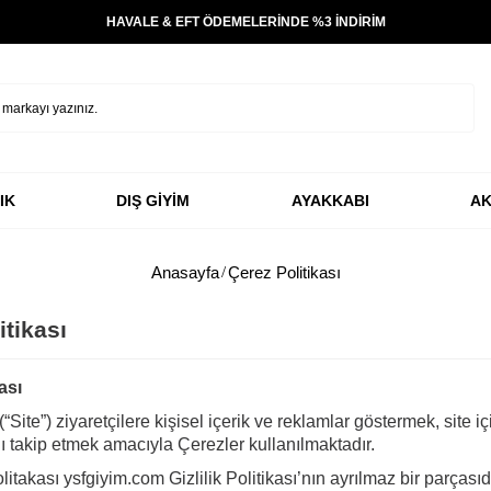
HAVALE & EFT ÖDEMELERİNDE %3 İNDİRİM
IK
DIŞ GİYİM
AYAKKABI
AK
Anasayfa
Çerez Politikası
itikası
ası
“Site”) ziyaretçilere kişisel içerik ve reklamlar göstermek, site i
nı takip etmek amacıyla Çerezler kullanılmaktadır.
itakası ysfgiyim.com Gizlilik Politikası’nın ayrılmaz bir parçasıdı