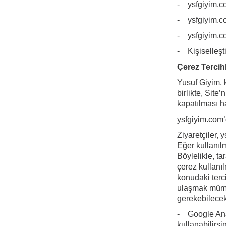
- ysfgiyim.co
- ysfgiyim.co
- ysfgiyim.co
- Kişiselleşt
Çerez Tercihl
Yusuf Giyim, k
birlikte, Sit
kapatılması ha
ysfgiyim.com’d
Ziyaretçiler, 
Eğer kullanıl
Böylelikle, ta
çerez kullanı
konudaki terc
ulaşmak mümkün
gerekebilecekt
- Google Anal
kullanabilirsin