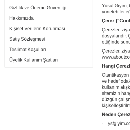
Yusuf Giyim, b
Gizlilik ve Ödeme Güvenliği
yönetebileceğ
Hakkımızda
Çerez (“Cook
Kişisel Verilerin Korunması
Çerezler, ziya
dosyalarıdır. Ç
Satış Sözleşmesi
ettiğinde sun
Teslimat Koşulları
Çerezler, ziya
www.aboutcook
Üyelik Kullanım Şartları
Hangi Çerezl
Otantikasyon 
ve hedef odakl
kullanım alışk
sitemizin hang
düzgün çalışma
kişiselleştiri
Neden Çerezl
- ysfgiyim.co