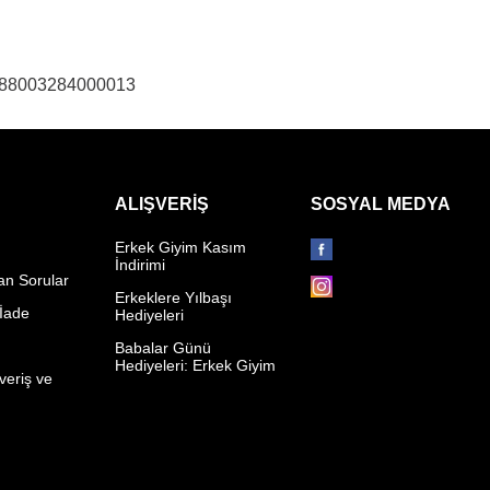
988003284000013
ALIŞVERIŞ
SOSYAL MEDYA
Erkek Giyim Kasım
İndirimi
an Sorular
Erkeklere Yılbaşı
 İade
Hediyeleri
p
Babalar Günü
Hediyeleri: Erkek Giyim
veriş ve