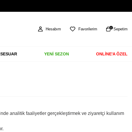
TÜM ÜRÜNLERDE ÜCRETSİZ KARGO
0
Hesabım
Favorilerim
Sepetim
SESUAR
YENİ SEZON
ONLİNE'A ÖZEL
çinde analitik faaliyetler gerçekleştirmek ve ziyaretçi kullanım
r.