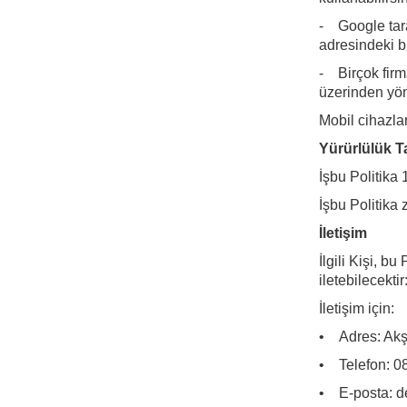
- Google tara
adresindeki bil
- Birçok firma
üzerinden yöne
Mobil cihazla
Yürürlülük Ta
İşbu Politika 
İşbu Politika
İletişim
İlgili Kişi, b
iletebilecektir
İletişim için:
• Adres: Akşe
• Telefon: 0
• E-posta:
d