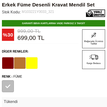
Erkek Füme Desenli Kravat Mendil Set
M103221Y0033_321
Stok Kodu:
GARANTİ BBVA KARTLARINA VADE FARKSIZ 3 TAKSİT
999,00
TL
%
30
699,00
TL
Mağazada Ücretsiz
Tadilat
DIGER RENKLER:
Kargo Bedava
RENK :
FÜME
Tükendi