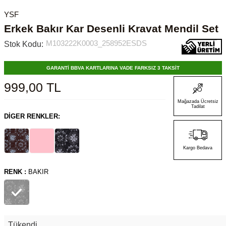
YSF
Erkek Bakır Kar Desenli Kravat Mendil Set
M103222K0003_258952ESDS
Stok Kodu:
GARANTİ BBVA KARTLARINA VADE FARKSIZ 3 TAKSİT
999,00
TL
Mağazada Ücretsiz
Tadilat
DIGER RENKLER:
Kargo Bedava
RENK :
BAKIR
Tükendi