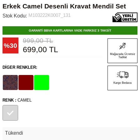
Erkek Camel Desenli Kravat Mendil Set
M103222K0007_131
Stok Kodu:
GARANTİ BBVA KARTLARINA VADE FARKSIZ 3 TAKSİT
999,00
TL
%
30
699,00
TL
Mağazada Ücretsiz
Tadilat
DIGER RENKLER:
Kargo Bedava
RENK :
CAMEL
Tükendi