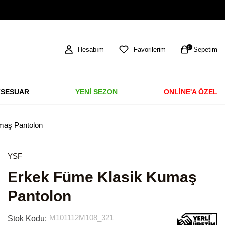
TÜM ÜRÜNLERDE ÜCRETSİZ KARGO
0
Hesabım
Favorilerim
Sepetim
SESUAR
YENİ SEZON
ONLİNE'A ÖZEL
maş Pantolon
YSF
Erkek Füme Klasik Kumaş
Pantolon
M101112M108_321
Stok Kodu: