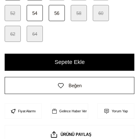
52
54
56
58
60
62
64
Sepete Ekle
Beğen
Fiyat Alarmı
Gelince Haber Ver
Yorum Yap
ÜRÜNÜ PAYLAŞ