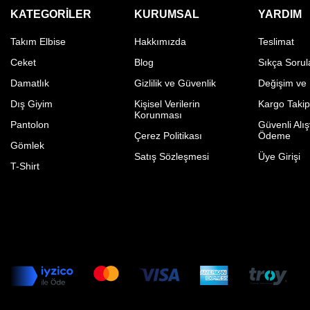
KATEGORILER
KURUMSAL
YARDIM
Takım Elbise
Hakkımızda
Teslimat
Ceket
Blog
Sıkça Sorul
Damatlık
Gizlilik ve Güvenlik
Değişim ve
Dış Giyim
Kişisel Verilerin
Kargo Taki
Korunması
Pantolon
Güvenli Alış
Çerez Politikası
Ödeme
Gömlek
Satış Sözleşmesi
Üye Girişi
T-Shirt