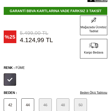
GARANTİ BBVA KARTLARINA VADE FARKSIZ 3 TAKSİT
Mağazada Ücretsiz
Tadilat
5.499,00
TL
%
25
4.124,99
TL
Kargo Bedava
RENK :
FÜME
BEDEN :
Beden Ölçü Tablosu
42
44
46
48
50