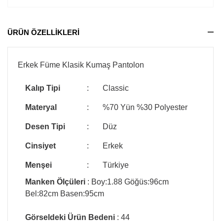
ÜRÜN ÖZELLİKLERİ
Erkek Füme Klasik Kumaş Pantolon
Kalıp Tipi
:
Classic
Materyal
:
%70 Yün %30 Polyester
Desen Tipi
:
Düz
Cinsiyet
:
Erkek
Menşei
:
Türkiye
Manken Ölçüleri
: Boy:1.88 Göğüs:96cm
Bel:82cm Basen:95cm
Görseldeki Ürün Bedeni
: 44