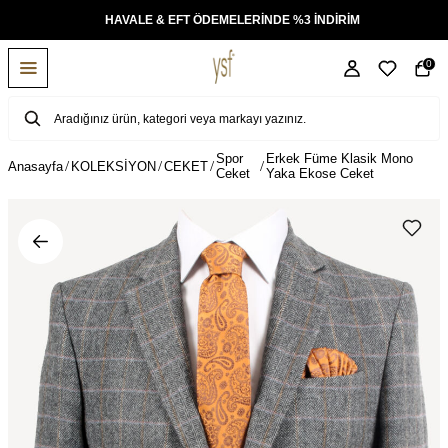
KSİT
HAVALE & EFT ÖDEMELERİNDE %3 İNDİRİM
0
Spor
Erkek Füme Klasik Mono
Anasayfa
KOLEKSİYON
CEKET
Ceket
Yaka Ekose Ceket