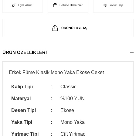
Fiyat Alarmı
Gelince Haber Ver
Yorum Yap
ÜRÜNÜ PAYLAŞ
ÜRÜN ÖZELLİKLERİ
Erkek Füme Klasik Mono Yaka Ekose Ceket
Kalıp Tipi
:
Classic
Materyal
:
%100 YÜN
Desen Tipi
:
Ekose
Yaka Tipi
:
Mono Yaka
Yırtmaç Tipi
:
Çift Yırtmaç