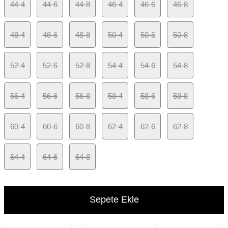
44-4
44-6
44-8
46-4
46-6
46-8
48-4
48-6
48-8
50-4
50-6
50-8
52-4
52-6
52-8
54-4
54-6
54-8
56-4
56-6
56-8
58-4
58-6
58-8
60-4
60-6
60-8
62-4
62-6
62-8
64-4
64-6
64-8
Sepete Ekle