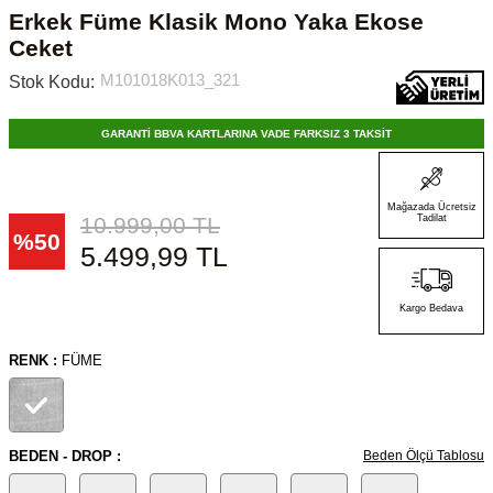
Erkek Füme Klasik Mono Yaka Ekose
Ceket
M101018K013_321
Stok Kodu:
GARANTİ BBVA KARTLARINA VADE FARKSIZ 3 TAKSİT
Mağazada Ücretsiz
10.999,00
TL
Tadilat
%
50
5.499,99
TL
Kargo Bedava
RENK :
FÜME
BEDEN - DROP :
Beden Ölçü Tablosu