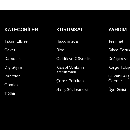
KATEGORILER
KURUMSAL
YARDIM
Takım Elbise
Hakkımızda
Teslimat
Ceket
Blog
Sıkça Sorul
Damatlık
Gizlilik ve Güvenlik
Değişim ve
Dış Giyim
Kişisel Verilerin
Kargo Taki
Korunması
Pantolon
Güvenli Alış
Çerez Politikası
Ödeme
Gömlek
Satış Sözleşmesi
Üye Girişi
T-Shirt