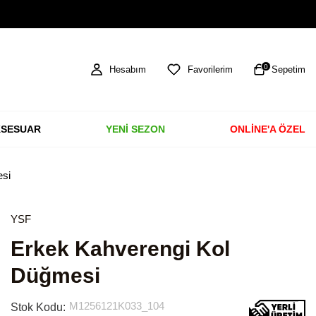
TÜM ÜRÜNLERDE ÜCRETSİZ KARGO
0
Hesabım
Favorilerim
Sepetim
SESUAR
YENİ SEZON
ONLİNE'A ÖZEL
si
YSF
Erkek Kahverengi Kol
Düğmesi
M1256121K033_104
Stok Kodu: