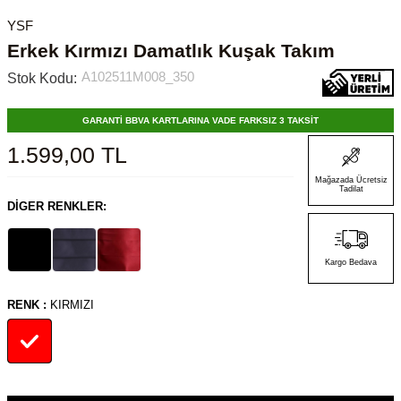
YSF
Erkek Kırmızı Damatlık Kuşak Takım
A102511M008_350
Stok Kodu:
GARANTİ BBVA KARTLARINA VADE FARKSIZ 3 TAKSİT
1.599,00
TL
Mağazada Ücretsiz
Tadilat
DIGER RENKLER:
Kargo Bedava
RENK :
KIRMIZI