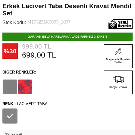
Erkek Lacivert Taba Desenli Kravat Mendil
Set
M103221K0003_1007
Stok Kodu:
GARANTİ BBVA KARTLARINA VADE FARKSIZ 3 TAKSİT
999,00
TL
%
30
699,00
TL
Mağazada Ücretsiz
Tadilat
DIGER RENKLER:
Kargo Bedava
RENK :
LACIVERT TABA