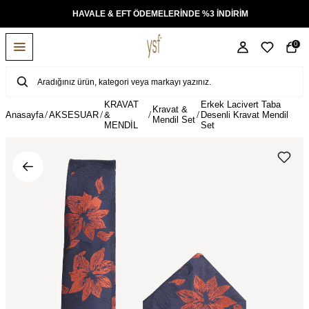
KSİT
HAVALE & EFT ÖDEMELERİNDE %3 İNDİRİM
0
KRAVAT
Erkek Lacivert Taba
Kravat &
Anasayfa
AKSESUAR
&
Desenli Kravat Mendil
Mendil Set
MENDİL
Set