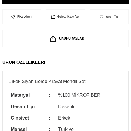
Fiyat Alarmı
Gelince Haber Ver
Yorum Yap
ÜRÜNÜ PAYLAŞ
ÜRÜN ÖZELLİKLERİ
Erkek Siyah Bordo Kravat Mendil Set
Materyal
:
%100 MİKROFİBER
Desen Tipi
:
Desenli
Cinsiyet
:
Erkek
Menşei
:
Türkiye