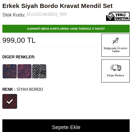
Erkek Siyah Bordo Kravat Mendil Set
M103224K0003_999
Stok Kodu:
GARANTİ BBVA KARTLARINA VADE FARKSIZ 3 TAKSİT
999,00
TL
Mağazada Ücretsiz
Tadilat
DIGER RENKLER:
Kargo Bedava
RENK :
SIYAH BORDO
Sepete Ekle