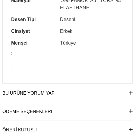
Materyal
:
%90 PAMUK %5 LYCRA %5
ELASTHANE
Desen Tipi
:
Desenli
Cinsiyet
:
Erkek
Menşei
:
Türkiye
:
:
BU ÜRÜNE YORUM YAP
ÖDEME SEÇENEKLERI
ÖNERI KUTUSU