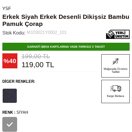
YSF
Erkek Siyah Erkek Desenli Dikişsiz Bambu
Pamuk Çorap
M103021Y0002_101
Stok Kodu:
GARANTİ BBVA KARTLARINA VADE FARKSIZ 3 TAKSİT
199,00
TL
%
40
119,00
TL
Mağazada Ücretsiz
Tadilat
DIGER RENKLER:
Kargo Bedava
RENK :
SIYAH