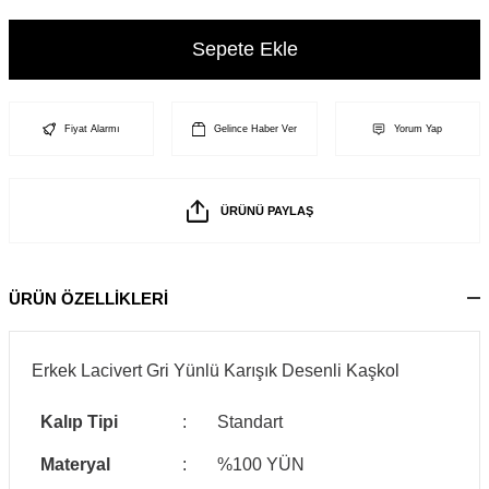
Sepete Ekle
Fiyat Alarmı
Gelince Haber Ver
Yorum Yap
ÜRÜNÜ PAYLAŞ
ÜRÜN ÖZELLİKLERİ
Erkek Lacivert Gri Yünlü Karışık Desenli Kaşkol
Kalıp Tipi
:
Standart
Materyal
:
%100 YÜN