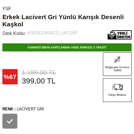
YSF
Erkek Lacivert Gri Yünlü Karışık Desenli
Kaşkol
M103122K0013_LACGRİ
Stok Kodu:
GARANTİ BBVA KARTLARINA VADE FARKSIZ 3 TAKSİT
Mağazada Ücretsiz
1.199,00
TL
Tadilat
%
67
399,00
TL
Kargo Bedava
RENK :
LACIVERT GRI