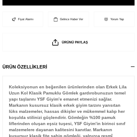
Fiyat Alarmı
Gelince Haber Ver
Yorum Yap
ÜRÜNÜ PAYLAŞ
ÜRÜN ÖZELLİKLERİ
Koleksiyonun en beğenilen ürünlerinden olan Erkek Lila
Uzun Kol Klasik Pamuklu Gömlek gardırobunuzun temel
yapı taşlarını YSF Giyim’e emanet etmenizi sağlar.
Markanın kusursuz klasik erkek giyim tarzını yansıtan
lüks malzemeler, hassas dikişler ve mükemmel kalıp her
koşulda stilinizi güçlendirir. Gömleğin %100 pamuk
liflerinden oluşan eşsiz tuşesi, YSF Giyim’in birinci sınıf
malzemelere dayanan kalitesini kanıtlar. Markanın
kusursuz klasik fite sahip gömleği, yalnızca resmî