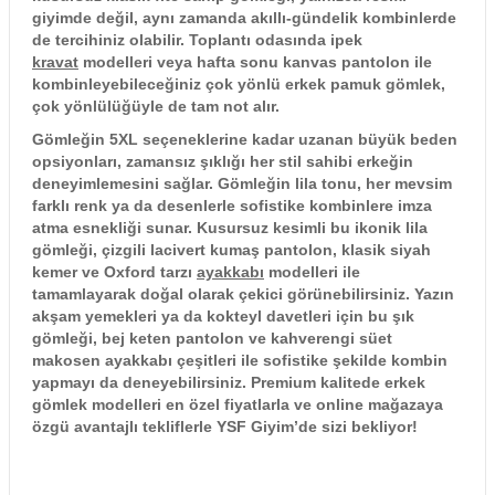
giyimde değil, aynı zamanda akıllı-gündelik kombinlerde
de tercihiniz olabilir. Toplantı odasında ipek
kravat
modelleri veya hafta sonu kanvas pantolon ile
kombinleyebileceğiniz çok yönlü erkek pamuk gömlek,
çok yönlülüğüyle de tam not alır.
Gömleğin 5XL seçeneklerine kadar uzanan büyük beden
opsiyonları, zamansız şıklığı her stil sahibi erkeğin
deneyimlemesini sağlar. Gömleğin lila tonu, her mevsim
farklı renk ya da desenlerle sofistike kombinlere imza
atma esnekliği sunar. Kusursuz kesimli bu ikonik lila
gömleği, çizgili lacivert kumaş pantolon, klasik siyah
kemer ve Oxford tarzı
ayakkabı
modelleri ile
tamamlayarak doğal olarak çekici görünebilirsiniz. Yazın
akşam yemekleri ya da kokteyl davetleri için bu şık
gömleği, bej keten pantolon ve kahverengi süet
makosen ayakkabı çeşitleri ile sofistike şekilde kombin
yapmayı da deneyebilirsiniz. Premium kalitede erkek
gömlek modelleri en özel fiyatlarla ve online mağazaya
özgü avantajlı tekliflerle YSF Giyim’de sizi bekliyor!