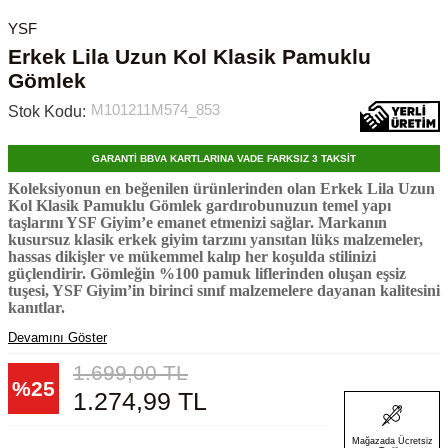
YSF
Erkek Lila Uzun Kol Klasik Pamuklu
Gömlek
M101211M574_853
Stok Kodu:
GARANTİ BBVA KARTLARINA VADE FARKSIZ 3 TAKSİT
Koleksiyonun en beğenilen ürünlerinden olan Erkek Lila Uzun
Kol Klasik Pamuklu Gömlek gardırobunuzun temel yapı
taşlarını YSF Giyim’e emanet etmenizi sağlar. Markanın
kusursuz klasik erkek giyim tarzını yansıtan lüks malzemeler,
hassas dikişler ve mükemmel kalıp her koşulda stilinizi
güçlendirir. Gömleğin %100 pamuk liflerinden oluşan eşsiz
tuşesi, YSF Giyim’in birinci sınıf malzemelere dayanan kalitesini
kanıtlar.
Devamını Göster
1.699,00
TL
%
25
1.274,99
TL
Mağazada Ücretsiz