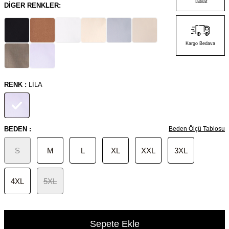
Tadilat
DIGER RENKLER:
Kargo Bedava
RENK :
LILA
BEDEN :
Beden Ölçü Tablosu
S
M
L
XL
XXL
3XL
4XL
5XL
Sepete Ekle