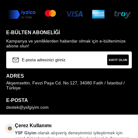
E-BÜLTEN ABONELIĞI
Kampanya ve yeniliklerden haberdar olmak için e-bültenimize
abone olun!
KAYIT OLUN
ADRES
Akşemsettin, Fevzi Paşa Cd. No:127, 34080 Fatih / İstanbul /
Türkiye
E-POSTA
destek@ysfgiyim.com
Müşteri Hizmetleri Hattı
Çerez Kullanımı
0850 259 1373
YSF Giyim
olarak alışveriş deneyiminizi iyileştirmek için