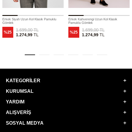
Erkek Siyah Uzun Kol Klasik Pamuklu
Erkek Kahverengi Uzun Kol Klasik
Gömlek
Pamuklu Gömlek
1.699,00
TL
1.699,00
TL
%25
%25
1.274,99
TL
1.274,99
TL
KATEGORILER
KURUMSAL
YARDIM
ALIŞVERIŞ
SOSYAL MEDYA