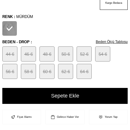
Kargo Bedava
RENK :
MÜRDÜM
BEDEN - DROP :
Beden Ölçü Tablosu
44-6
46-6
48-6
50-6
52-6
54-6
56-6
58-6
60-6
62-6
64-6
Sepete Ekle
Fiyat Alarmı
Gelince Haber Ver
Yorum Yap