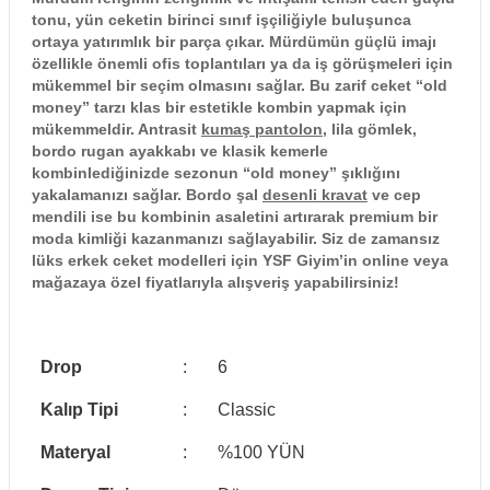
tonu, yün ceketin birinci sınıf işçiliğiyle buluşunca
ortaya yatırımlık bir parça çıkar. Mürdümün güçlü imajı
özellikle önemli ofis toplantıları ya da iş görüşmeleri için
mükemmel bir seçim olmasını sağlar. Bu zarif ceket “old
money” tarzı klas bir estetikle kombin yapmak için
mükemmeldir. Antrasit
kumaş pantolon
, lila gömlek,
bordo rugan ayakkabı ve klasik kemerle
kombinlediğinizde sezonun “old money” şıklığını
yakalamanızı sağlar. Bordo şal
desenli kravat
ve cep
mendili ise bu kombinin asaletini artırarak premium bir
moda kimliği kazanmanızı sağlayabilir. Siz de zamansız
lüks erkek ceket modelleri için YSF Giyim’in online veya
mağazaya özel fiyatlarıyla alışveriş yapabilirsiniz!
Drop
:
6
Kalıp Tipi
:
Classic
Materyal
:
%100 YÜN