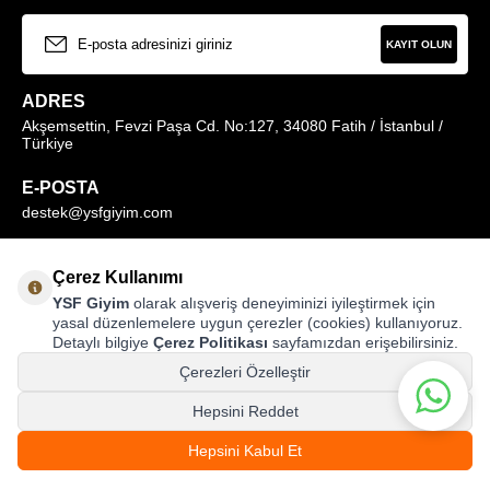
KAYIT OLUN
ADRES
Akşemsettin, Fevzi Paşa Cd. No:127, 34080 Fatih / İstanbul /
Türkiye
E-POSTA
destek@ysfgiyim.com
Müşteri Hizmetleri Hattı
Çerez Kullanımı
0850 259 1373
YSF Giyim
olarak alışveriş deneyiminizi iyileştirmek için
yasal düzenlemelere uygun çerezler (cookies) kullanıyoruz.
Detaylı bilgiye
Çerez Politikası
sayfamızdan erişebilirsiniz.
MAĞAZALARIMIZ
Çerezleri Özelleştir
Hepsini Reddet
10.999,00
TL
Hepsini Kabul Et
%
50
SEPETE EKLE
© ysfgiyim.com | Tüm Hakları Saklıdır.
5.499,99
TL