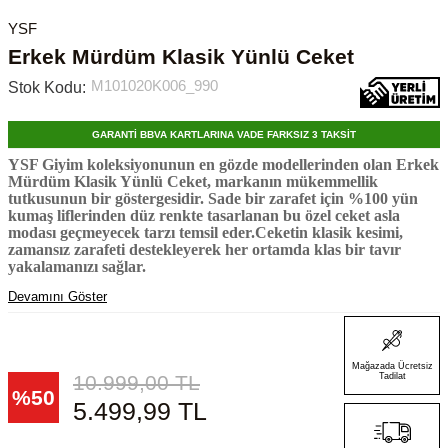
YSF
Erkek Mürdüm Klasik Yünlü Ceket
M101020K006_990
Stok Kodu:
GARANTİ BBVA KARTLARINA VADE FARKSIZ 3 TAKSİT
YSF Giyim koleksiyonunun en gözde modellerinden olan Erkek
Mürdüm Klasik Yünlü Ceket, markanın mükemmellik
tutkusunun bir göstergesidir. Sade bir zarafet için %100 yün
kumaş liflerinden düz renkte tasarlanan bu özel ceket asla
modası geçmeyecek tarzı temsil eder.Ceketin klasik kesimi,
zamansız zarafeti destekleyerek her ortamda klas bir tavır
yakalamanızı sağlar.
Devamını Göster
Mağazada Ücretsiz
10.999,00
TL
Tadilat
%
50
5.499,99
TL