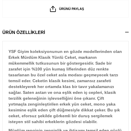
ÜRÜNÜ PAYLAŞ
ÜRÜN ÖZELLİKLERİ
YSF Giyim koleksiyonunun en gözde modellerinden olan
Erkek Mürdüm Klasik Yünlü Ceket, markanın
mükemmellik tutkusunun bir göstergesidir. Sade bir
zarafet için %100 yün kumaş liflerinden düz renkte
tasarlanan bu özel ceket asla modası geçmeyecek tarzı
temsil eder. Ceketin klasik kesimi, zamansız zarafeti
destekleyerek her ortamda klas bir tavır yakalamanızı
sağlar. Saten astarı ve ona eşlik eden iç cepleri, klasik
terzilik geleneğinin işlevselliğini öne çıkarır. Çift
yırtmaçla zenginleştirilen erkek yün ceket, mono yaka
kesimine eşlik eden çift düğmesiyle dikkat çeker. Bu şık
ceket, eforsuz şekilde görkemli bir duruş sergilemek
isteyen stil sahibi erkeklerin gözdesi olabilir.
Mürdüm renginin zenginlik ve ihtişamı temsil eden güçlü