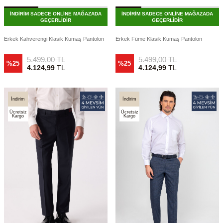
İNDİRİM SADECE ONLİNE MAĞAZADA
İNDİRİM SADECE ONLİNE MAĞAZADA
GEÇERLİDİR
GEÇERLİDİR
Erkek Kahverengi Klasik Kumaş Pantolon
Erkek Füme Klasik Kumaş Pantolon
5.499,00
TL
5.499,00
TL
%25
%25
4.124,99
TL
4.124,99
TL
İndirim
İndirim
Ücretsiz
Ücretsiz
Kargo
Kargo