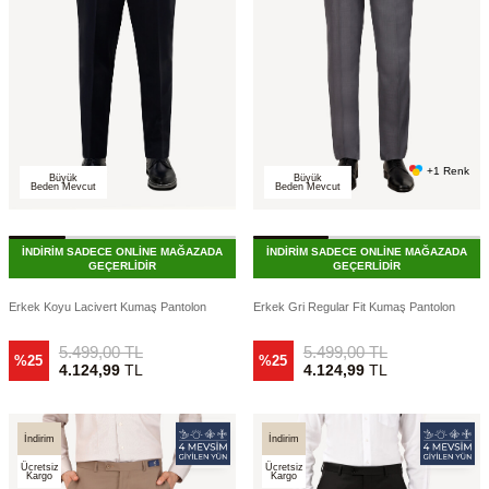
+1 Renk
Büyük
Büyük
Beden Mevcut
Beden Mevcut
İNDİRİM SADECE ONLİNE MAĞAZADA
İNDİRİM SADECE ONLİNE MAĞAZADA
GEÇERLİDİR
GEÇERLİDİR
Erkek Koyu Lacivert Kumaş Pantolon
Erkek Gri Regular Fit Kumaş Pantolon
5.499,00
TL
5.499,00
TL
%25
%25
4.124,99
TL
4.124,99
TL
İndirim
İndirim
Ücretsiz
Ücretsiz
Kargo
Kargo