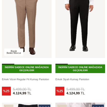
Büyük
Beden Mevcut
İNDİRİM SADECE ONLİNE MAĞAZADA
İNDİRİM SADECE ONLİNE MAĞAZADA
GEÇERLİDİR
GEÇERLİDİR
Erkek Vizon Regular Fit Kumaş Pantolon
Erkek Siyah Kumaş Pantolon
5.499,00
TL
5.499,00
TL
%25
%25
4.124,99
TL
4.124,99
TL