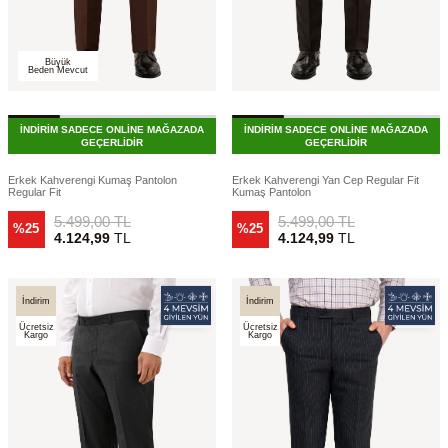
Büyük
Beden Mevcut
İNDİRİM SADECE ONLİNE MAĞAZADA
İNDİRİM SADECE ONLİNE MAĞAZADA
GEÇERLİDİR
GEÇERLİDİR
Erkek Kahverengi Kumaş Pantolon
Erkek Kahverengi Yan Cep Regular Fit
Regular Fit
Kumaş Pantolon
5.499,00
TL
5.499,00
TL
%25
%25
4.124,99
TL
4.124,99
TL
İndirim
İndirim
Ücretsiz
Ücretsiz
Kargo
Kargo