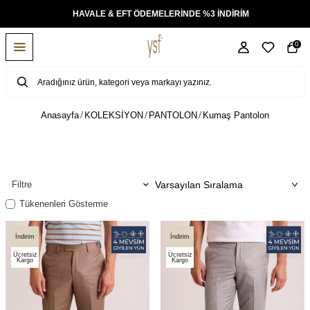
KSİT
HAVALE & EFT ÖDEMELERİNDE %3 İNDİRİM
0
Anasayfa
KOLEKSİYON
PANTOLON
Kumaş Pantolon
Filtre
Tükenenleri Gösterme
İndirim
İndirim
Ücretsiz
Ücretsiz
Kargo
Kargo