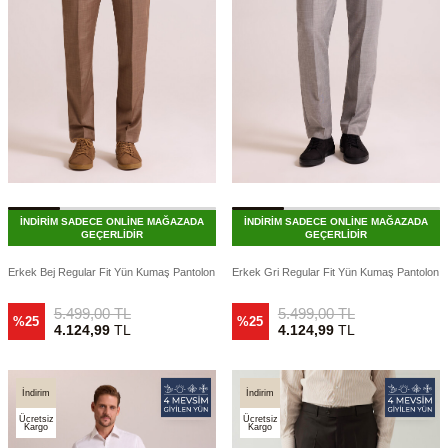
İNDİRİM SADECE ONLİNE MAĞAZADA
İNDİRİM SADECE ONLİNE MAĞAZADA
GEÇERLİDİR
GEÇERLİDİR
Erkek Bej Regular Fit Yün Kumaş Pantolon
Erkek Gri Regular Fit Yün Kumaş Pantolon
5.499,00
TL
5.499,00
TL
%25
%25
4.124,99
TL
4.124,99
TL
İndirim
İndirim
Ücretsiz
Ücretsiz
Kargo
Kargo