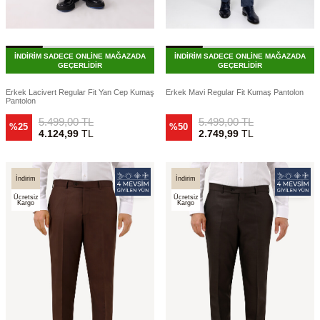
İNDİRİM SADECE ONLİNE MAĞAZADA
İNDİRİM SADECE ONLİNE MAĞAZADA
GEÇERLİDİR
GEÇERLİDİR
Erkek Lacivert Regular Fit Yan Cep Kumaş
Erkek Mavi Regular Fit Kumaş Pantolon
Pantolon
5.499,00
TL
5.499,00
TL
%25
%50
4.124,99
TL
2.749,99
TL
İndirim
İndirim
Ücretsiz
Ücretsiz
Kargo
Kargo