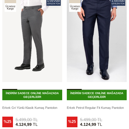
Ücretsiz
Ücretsiz
Kargo
Kargo
İNDİRİM SADECE ONLİNE MAĞAZADA
İNDİRİM SADECE ONLİNE MAĞAZADA
GEÇERLİDİR
GEÇERLİDİR
Erkek Gri Yünlü Klasik Kumaş Pantolon
Erkek Petrol Regular Fit Kumaş Pantolon
5.499,00
TL
5.499,00
TL
%25
%25
4.124,99
TL
4.124,99
TL