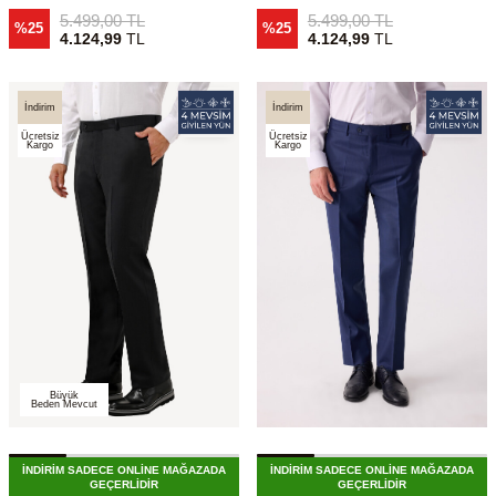
5.499,00
TL
5.499,00
TL
%25
%25
4.124,99
TL
4.124,99
TL
İndirim
İndirim
Ücretsiz
Ücretsiz
Kargo
Kargo
Büyük
Beden Mevcut
İNDİRİM SADECE ONLİNE MAĞAZADA
İNDİRİM SADECE ONLİNE MAĞAZADA
GEÇERLİDİR
GEÇERLİDİR