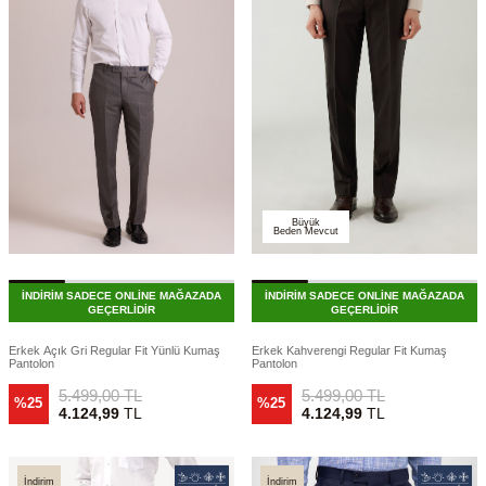
Büyük
Beden Mevcut
İNDİRİM SADECE ONLİNE MAĞAZADA
İNDİRİM SADECE ONLİNE MAĞAZADA
GEÇERLİDİR
GEÇERLİDİR
Erkek Açık Gri Regular Fit Yünlü Kumaş
Erkek Kahverengi Regular Fit Kumaş
Pantolon
Pantolon
5.499,00
TL
5.499,00
TL
%25
%25
4.124,99
TL
4.124,99
TL
İndirim
İndirim