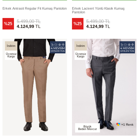
Erkek Antrasit Regular Fit Kumaş Pantolon
Erkek Lacivert Yünlü Klasik Kumaş
Pantolon
5.499,00
TL
5.499,00
TL
%25
%25
4.124,99
TL
4.124,99
TL
İndirim
İndirim
Ücretsiz
Ücretsiz
Kargo
Kargo
+1 Renk
Büyük
Beden Mevcut