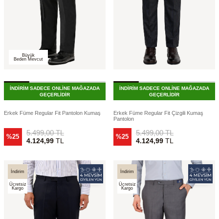
Büyük
Beden Mevcut
İNDİRİM SADECE ONLİNE MAĞAZADA
İNDİRİM SADECE ONLİNE MAĞAZADA
GEÇERLİDİR
GEÇERLİDİR
Erkek Füme Regular Fit Pantolon Kumaş
Erkek Füme Regular Fit Çizgili Kumaş
Pantolon
5.499,00
TL
5.499,00
TL
%25
%25
4.124,99
TL
4.124,99
TL
İndirim
İndirim
Ücretsiz
Ücretsiz
Kargo
Kargo