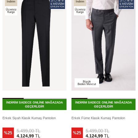
İndirim
İndirim
Ücretsiz
Ücretsiz
Kargo
Kargo
Büyük
Beden Mevcut
İNDİRİM SADECE ONLİNE MAĞAZADA
İNDİRİM SADECE ONLİNE MAĞAZADA
GEÇERLİDİR
GEÇERLİDİR
Erkek Siyah Klasik Kumaş Pantolon
Erkek Füme Klasik Kumaş Pantolon
5.499,00
TL
5.499,00
TL
%25
%25
4.124,99
TL
4.124,99
TL