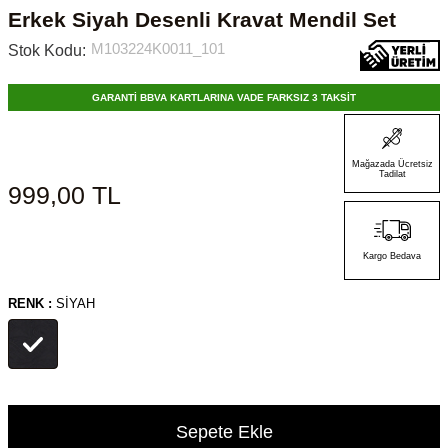
Erkek Siyah Desenli Kravat Mendil Set
M103224K0011_101
Stok Kodu:
GARANTİ BBVA KARTLARINA VADE FARKSIZ 3 TAKSİT
Mağazada Ücretsiz
Tadilat
999,00
TL
Kargo Bedava
RENK :
SIYAH
Sepete Ekle