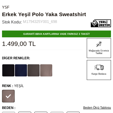
YSF
Erkek Yeşil Polo Yaka Sweatshirt
M1794325Y001_698
Stok Kodu:
GARANTİ BBVA KARTLARINA VADE FARKSIZ 3 TAKSİT
1.499,00
TL
Mağazada Ücretsiz
Tadilat
DIGER RENKLER:
Kargo Bedava
RENK :
YEŞIL
BEDEN :
Beden Ölçü Tablosu