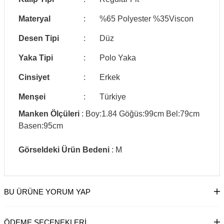
Materyal
:
%65 Polyester %35Viscon
Desen Tipi
:
Düz
Yaka Tipi
:
Polo Yaka
Cinsiyet
:
Erkek
Menşei
:
Türkiye
Manken Ölçüleri
: Boy:1.84 Göğüs:99cm Bel:79cm
Basen:95cm
Görseldeki Ürün Bedeni
: M
BU ÜRÜNE YORUM YAP
ÖDEME SEÇENEKLERI