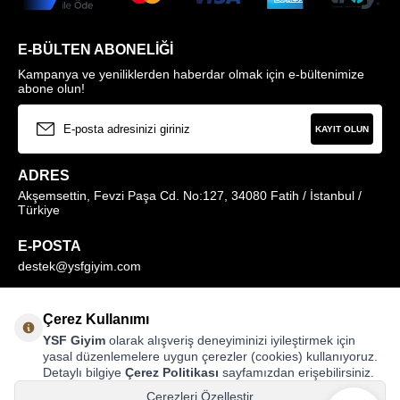
E-BÜLTEN ABONELIĞI
Kampanya ve yeniliklerden haberdar olmak için e-bültenimize
abone olun!
KAYIT OLUN
ADRES
Akşemsettin, Fevzi Paşa Cd. No:127, 34080 Fatih / İstanbul /
Türkiye
E-POSTA
destek@ysfgiyim.com
Müşteri Hizmetleri Hattı
Çerez Kullanımı
0850 259 1373
YSF Giyim
olarak alışveriş deneyiminizi iyileştirmek için
yasal düzenlemelere uygun çerezler (cookies) kullanıyoruz.
Detaylı bilgiye
Çerez Politikası
sayfamızdan erişebilirsiniz.
MAĞAZALARIMIZ
Çerezleri Özelleştir