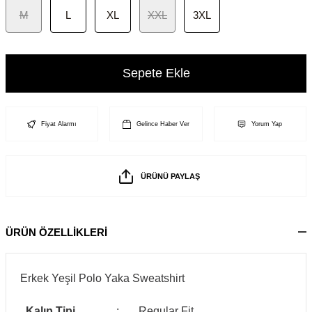
M
L
XL
XXL
3XL
Sepete Ekle
Fiyat Alarmı
Gelince Haber Ver
Yorum Yap
ÜRÜNÜ PAYLAŞ
ÜRÜN ÖZELLİKLERİ
Erkek Yeşil Polo Yaka Sweatshirt
Kalıp Tipi
:
Regular Fit