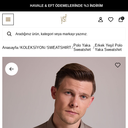
KSİT
HAVALE & EFT ÖDEMELERİNDE %3 İNDİRİM
0
Polo Yaka
Erkek Yeşil Polo
Anasayfa
KOLEKSİYON
SWEATSHIRT
Sweatshirt
Yaka Sweatshirt