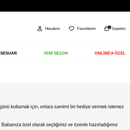
TÜM ÜRÜNLERDE ÜCRETSİZ KARGO
0
Hesabım
Favorilerim
Sepetim
SESUAR
YENİ SEZON
ONLİNE'A ÖZEL
el günü kutlamak için, onlara samimi bir hediye vermek istemez
. Babanıza özel olarak seçtiğimiz ve özenle hazırladığımız