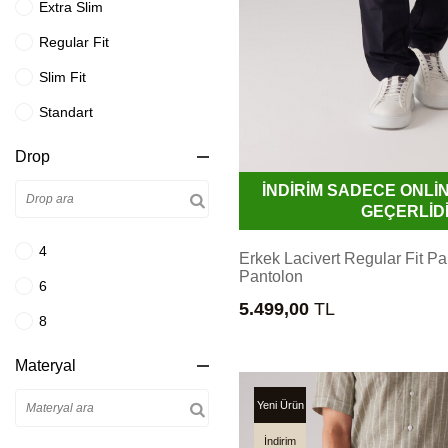
Extra Slim
Gri Çizgili
34
Regular Fit
Gri Kareli
XXL
Slim Fit
Gri Krem
46-4
Standart
Gri Lacivert
36
Drop
Gri Mavi
38
İNDİRİM SADECE ONL
Gül Kurusu
46-6
GEÇERLİD
Haki Yeşil
3XL
4
Erkek Lacivert Regular Fit P
Hardal
39
Pantolon
6
Havacı Mavi
5.499,00
TL
46-8
8
İndigo Mavi
4XL
Materyal
Kahve Bej
40
Kahverengi
Yeni Ürün
41
Kahverengi
İndirim
Lacivert