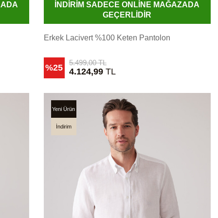
ZADA
İNDİRİM SADECE ONLİNE MAĞAZADA
GEÇERLİDİR
Erkek Lacivert %100 Keten Pantolon
5.499,00
TL
%25
4.124,99
TL
Yeni Ürün
İndirim