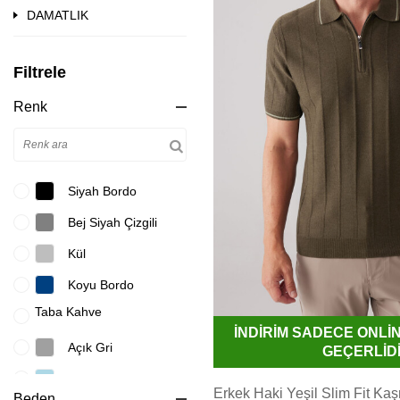
DAMATLIK
Filtrele
Renk
Siyah Bordo
Bej Siyah Çizgili
Kül
Koyu Bordo
Taba Kahve
İNDİRİM SADECE ONL
Açık Gri
GEÇERLİD
Açık Mavi
Erkek Haki Yeşil Slim Fit Kaş
Beden