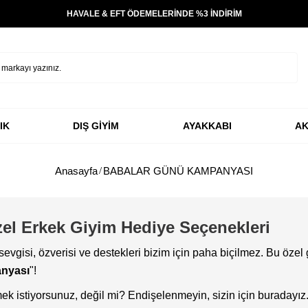
HAVALE & EFT ÖDEMELERİNDE %3 İNDİRİM
IK
DIŞ GİYİM
AYAKKABI
AK
Anasayfa
BABALAR GÜNÜ KAMPANYASI
el Erkek Giyim Hediye Seçenekleri
 sevgisi, özverisi ve destekleri bizim için paha biçilmez. Bu öz
nyası
"!
ek istiyorsunuz, değil mi? Endişelenmeyin, sizin için buradayız