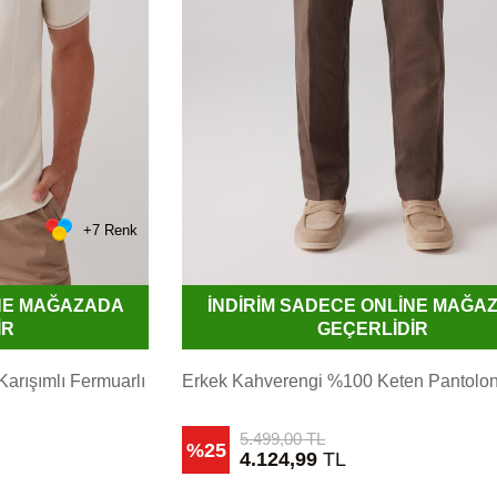
+7 Renk
İNE MAĞAZADA
İNDİRİM SADECE ONLİNE MAĞA
İR
GEÇERLİDİR
Karışımlı Fermuarlı
Erkek Kahverengi %100 Keten Pantolo
5.499,00
TL
%25
4.124,99
TL