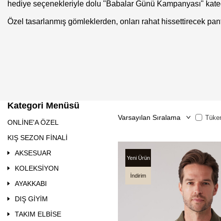
hediye seçenekleriyle dolu "Babalar Günü Kampanyası" katego
Özel tasarlanmış gömleklerden, onları rahat hissettirecek pan
Kategori Menüsü
Tüken
ONLİNE'A ÖZEL
KIŞ SEZON FİNALİ
AKSESUAR
Yeni Ürün
KOLEKSİYON
İndirim
AYAKKABI
DIŞ GİYİM
TAKIM ELBİSE