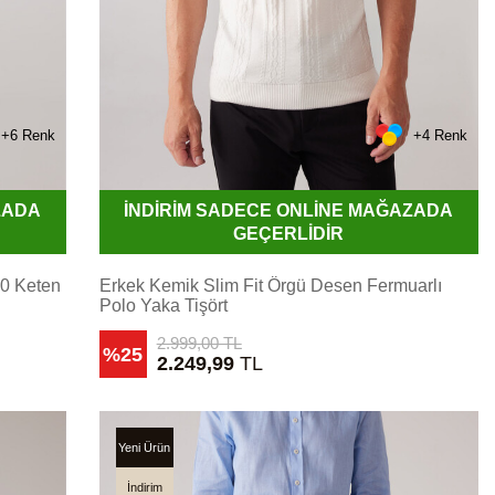
+6 Renk
+4 Renk
ZADA
İNDİRİM SADECE ONLİNE MAĞAZADA
GEÇERLİDİR
00 Keten
Erkek Kemik Slim Fit Örgü Desen Fermuarlı
Polo Yaka Tişört
2.999,00
TL
%25
2.249,99
TL
Yeni Ürün
İndirim