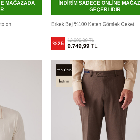
İNE MAĞAZADA
İNDİRİM SADECE ONLİNE MAĞA
İR
GEÇERLİDİR
tolon
Erkek Bej %100 Keten Gömlek Ceket
12.999,00
TL
%25
9.749,99
TL
Yeni Ürün
İndirim