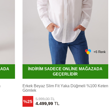
+6 Renk
ZADA
İNDİRİM SADECE ONLİNE MAĞAZADA
GEÇERLİDİR
n
Erkek Beyaz Slim Fit Yaka Düğmeli %100 Keten
Gömlek
5.999,00
TL
%25
4.499,99
TL