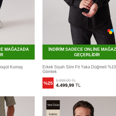
İNE MAĞAZADA
İNDİRİM SADECE ONLİNE MAĞA
İR
GEÇERLİDİR
araşüt Kumaş
Erkek Siyah Slim Fit Yaka Düğmeli %1
Gömlek
5.999,00
TL
%25
4.499,99
TL
Yeni Ürün
İndirim