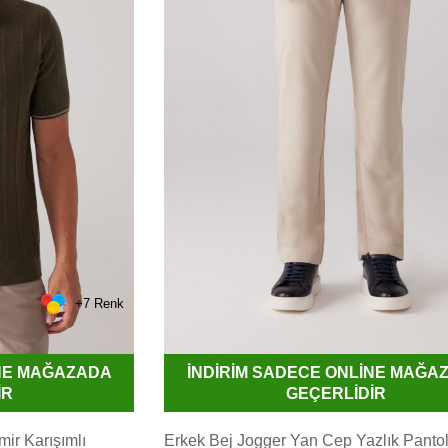
+7 Renk
İNE MAĞAZADA
İNDİRİM SADECE ONLİNE MAĞA
İR
GEÇERLİDİR
mir Karışımlı
Erkek Bej Jogger Yan Cep Yazlık Panto