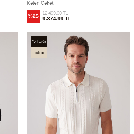
Keten Ceket
12.499,00
TL
%25
9.374,99
TL
Yeni Ürün
İndirim