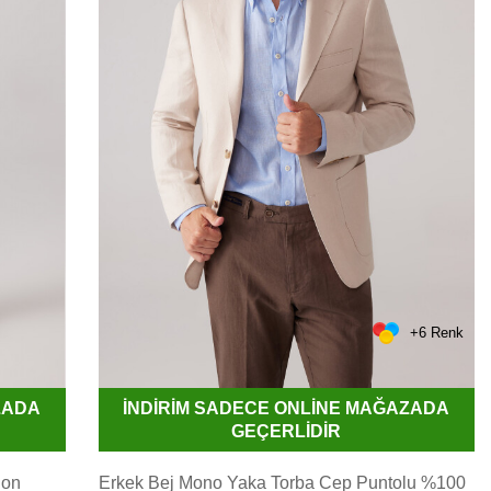
+6 Renk
ZADA
İNDİRİM SADECE ONLİNE MAĞAZADA
GEÇERLİDİR
lon
Erkek Bej Mono Yaka Torba Cep Puntolu %100