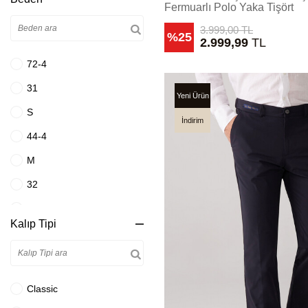
Fermuarlı Polo Yaka Tişört
Antrasit
3.999,00
TL
Bej
%25
2.999,99
TL
Beyaz
72-4
Beyaz Mavi
31
Yeni Ürün
Bordo
S
İndirim
Bordo Rugan
44-4
Bordo Siyah
M
Buz Mavisi
32
Camel
44-6
Kalıp Tipi
Ekru
L
Füme
33
Gri
44-8
Classic
Gri Bej
XL