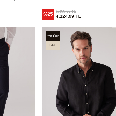
5.499,00
TL
%25
4.124,99
TL
Yeni Ürün
İndirim