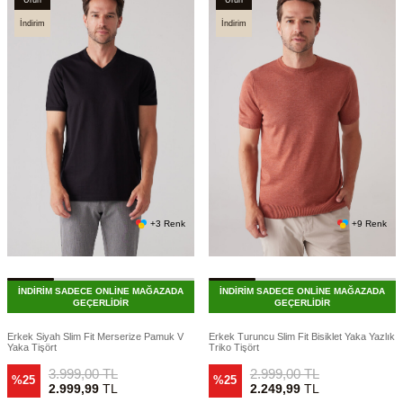
İndirim
İndirim
+3 Renk
+9 Renk
İNDİRİM SADECE ONLİNE MAĞAZADA
İNDİRİM SADECE ONLİNE MAĞAZADA
GEÇERLİDİR
GEÇERLİDİR
Erkek Siyah Slim Fit Merserize Pamuk V
Erkek Turuncu Slim Fit Bisiklet Yaka Yazlık
Yaka Tişört
Triko Tişört
3.999,00
TL
2.999,00
TL
%25
%25
2.999,99
TL
2.249,99
TL