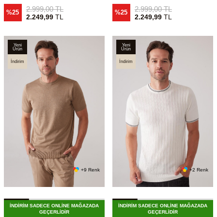
2.999,00
TL
2.999,00
TL
%25
%25
2.249,99
TL
2.249,99
TL
Yeni
Yeni
Ürün
Ürün
İndirim
İndirim
+9 Renk
+2 Renk
İNDİRİM SADECE ONLİNE MAĞAZADA
İNDİRİM SADECE ONLİNE MAĞAZADA
GEÇERLİDİR
GEÇERLİDİR