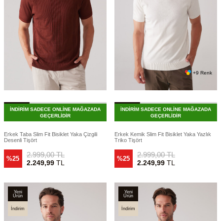
+9 Renk
İNDİRİM SADECE ONLİNE MAĞAZADA
İNDİRİM SADECE ONLİNE MAĞAZADA
GEÇERLİDİR
GEÇERLİDİR
Erkek Taba Slim Fit Bisiklet Yaka Çizgili
Erkek Kemik Slim Fit Bisiklet Yaka Yazlık
Desenli Tişört
Triko Tişört
2.999,00
TL
2.999,00
TL
%25
%25
2.249,99
TL
2.249,99
TL
Yeni
Yeni
Ürün
Ürün
İndirim
İndirim