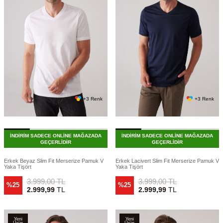
+3 Renk
+3 Renk
İNDİRİM SADECE ONLİNE MAĞAZADA
İNDİRİM SADECE ONLİNE MAĞAZADA
GEÇERLİDİR
GEÇERLİDİR
Erkek Beyaz Slim Fit Merserize Pamuk V
Erkek Lacivert Slim Fit Merserize Pamuk V
Yaka Tişört
Yaka Tişört
3.999,00
TL
3.999,00
TL
%25
%25
2.999,99
TL
2.999,99
TL
Yeni
Yeni
Ürün
Ürün