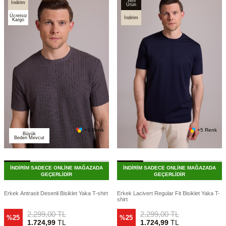
Yeni
İndirim
Ürün
Ücretsiz
İndirim
Kargo
+3 Renk
+5 Renk
Büyük
Beden Mevcut
İNDİRİM SADECE ONLİNE MAĞAZADA
İNDİRİM SADECE ONLİNE MAĞAZADA
GEÇERLİDİR
GEÇERLİDİR
Erkek Antrasit Desenli Bisiklet Yaka T-shirt
Erkek Lacivert Regular Fit Bisiklet Yaka T-
shirt
2.299,00
TL
2.299,00
TL
%25
%25
1.724,99
TL
1.724,99
TL