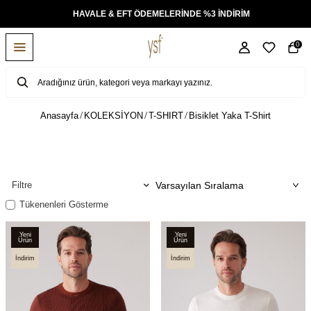
DE %3 İNDİRİM
TÜM ÜRÜNLERDE ÜCRETSİZ KARGO
0
Anasayfa
KOLEKSİYON
T-SHIRT
Bisiklet Yaka T-Shirt
Filtre
Tükenenleri Gösterme
Yeni
Yeni
Ürün
Ürün
İndirim
İndirim