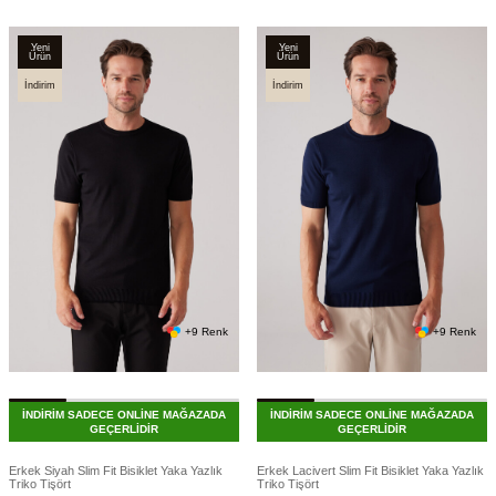
Yeni
Yeni
Ürün
Ürün
İndirim
İndirim
+9 Renk
+9 Renk
İNDİRİM SADECE ONLİNE MAĞAZADA
İNDİRİM SADECE ONLİNE MAĞAZADA
GEÇERLİDİR
GEÇERLİDİR
Erkek Siyah Slim Fit Bisiklet Yaka Yazlık
Erkek Lacivert Slim Fit Bisiklet Yaka Yazlık
Triko Tişört
Triko Tişört