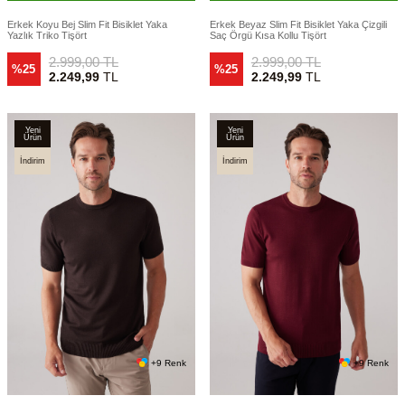
Erkek Koyu Bej Slim Fit Bisiklet Yaka
Erkek Beyaz Slim Fit Bisiklet Yaka Çizgili
Yazlık Triko Tişört
Saç Örgü Kısa Kollu Tişört
2.999,00
TL
2.999,00
TL
%25
%25
2.249,99
TL
2.249,99
TL
Yeni
Yeni
Ürün
Ürün
İndirim
İndirim
+9 Renk
+9 Renk