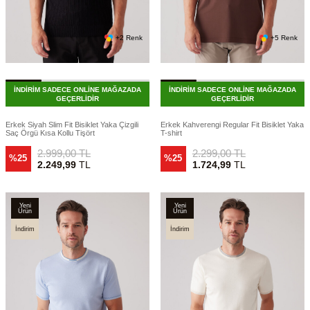
+2 Renk
+5 Renk
İNDİRİM SADECE ONLİNE MAĞAZADA
İNDİRİM SADECE ONLİNE MAĞAZADA
GEÇERLİDİR
GEÇERLİDİR
Erkek Siyah Slim Fit Bisiklet Yaka Çizgili
Erkek Kahverengi Regular Fit Bisiklet Yaka
Saç Örgü Kısa Kollu Tişört
T-shirt
2.999,00
TL
2.299,00
TL
%25
%25
2.249,99
TL
1.724,99
TL
Yeni
Yeni
Ürün
Ürün
İndirim
İndirim