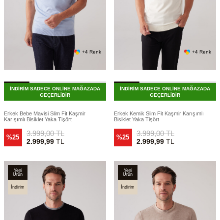
+4 Renk
+4 Renk
İNDİRİM SADECE ONLİNE MAĞAZADA
İNDİRİM SADECE ONLİNE MAĞAZADA
GEÇERLİDİR
GEÇERLİDİR
Erkek Bebe Mavisi Slim Fit Kaşmir
Erkek Kemik Slim Fit Kaşmir Karışımlı
Karışımlı Bisiklet Yaka Tişört
Bisiklet Yaka Tişört
3.999,00
TL
3.999,00
TL
%25
%25
2.999,99
TL
2.999,99
TL
Yeni
Yeni
Ürün
Ürün
İndirim
İndirim