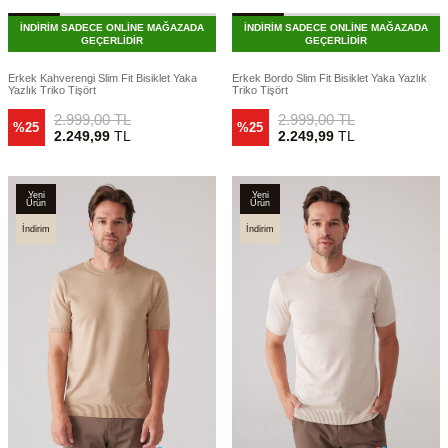
İNDİRİM SADECE ONLİNE MAĞAZADA
İNDİRİM SADECE ONLİNE MAĞAZADA
GEÇERLİDİR
GEÇERLİDİR
Erkek Kahverengi Slim Fit Bisiklet Yaka
Erkek Bordo Slim Fit Bisiklet Yaka Yazlık
Yazlık Triko Tişört
Triko Tişört
2.999,00
TL
2.999,00
TL
%25
%25
2.249,99
TL
2.249,99
TL
Yeni
Yeni
Ürün
Ürün
İndirim
İndirim