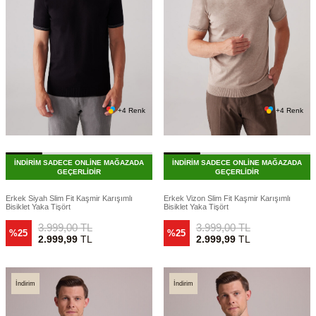
+4 Renk
+4 Renk
İNDİRİM SADECE ONLİNE MAĞAZADA
İNDİRİM SADECE ONLİNE MAĞAZADA
GEÇERLİDİR
GEÇERLİDİR
Erkek Siyah Slim Fit Kaşmir Karışımlı
Erkek Vizon Slim Fit Kaşmir Karışımlı
Bisiklet Yaka Tişört
Bisiklet Yaka Tişört
3.999,00
TL
3.999,00
TL
%25
%25
2.999,99
TL
2.999,99
TL
İndirim
İndirim