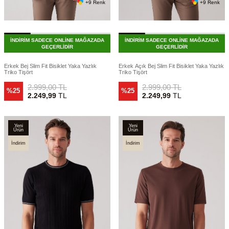
+9 Renk
+9 Renk
İNDİRİM SADECE ONLİNE MAĞAZADA
İNDİRİM SADECE ONLİNE MAĞAZADA
GEÇERLİDİR
GEÇERLİDİR
Erkek Bej Slim Fit Bisiklet Yaka Yazlık
Erkek Açık Bej Slim Fit Bisiklet Yaka Yazlık
Triko Tişört
Triko Tişört
2.999,00
TL
2.999,00
TL
%25
%25
2.249,99
TL
2.249,99
TL
Yeni
Yeni
Ürün
Ürün
İndirim
İndirim