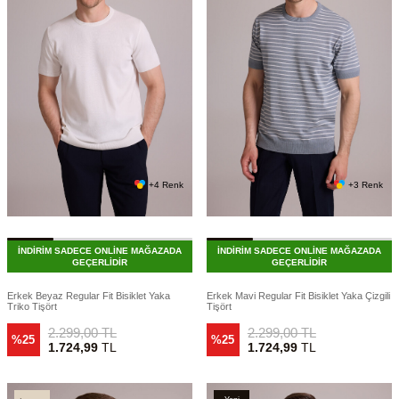
+4 Renk
+3 Renk
İNDİRİM SADECE ONLİNE MAĞAZADA
İNDİRİM SADECE ONLİNE MAĞAZADA
GEÇERLİDİR
GEÇERLİDİR
Erkek Beyaz Regular Fit Bisiklet Yaka
Erkek Mavi Regular Fit Bisiklet Yaka Çizgili
Triko Tişört
Tişört
2.299,00
TL
2.299,00
TL
%25
%25
1.724,99
TL
1.724,99
TL