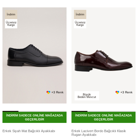
İndirim
İndirim
Ücretsiz
Ücretsiz
Kargo
Kargo
+3 Renk
+3 Renk
Büyük
Beden Mevcut
İNDİRİM SADECE ONLİNE MAĞAZADA
İNDİRİM SADECE ONLİNE MAĞAZADA
GEÇERLİDİR
GEÇERLİDİR
Erkek Siyah Mat Bağcıklı Ayakkabı
Erkek Lacivert Bordo Bağcıklı Klasik
Rugan Ayakkabı