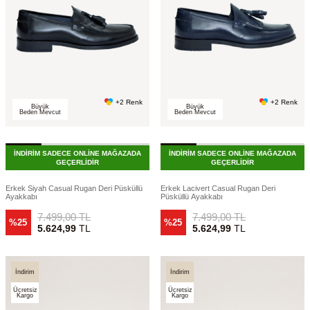
+2 Renk
+2 Renk
Büyük
Büyük
Beden Mevcut
Beden Mevcut
İNDİRİM SADECE ONLİNE MAĞAZADA
İNDİRİM SADECE ONLİNE MAĞAZADA
GEÇERLİDİR
GEÇERLİDİR
Erkek Siyah Casual Rugan Deri Püsküllü
Erkek Lacivert Casual Rugan Deri
Ayakkabı
Püsküllü Ayakkabı
7.499,00
TL
7.499,00
TL
%25
%25
5.624,99
TL
5.624,99
TL
İndirim
İndirim
Ücretsiz
Ücretsiz
Kargo
Kargo