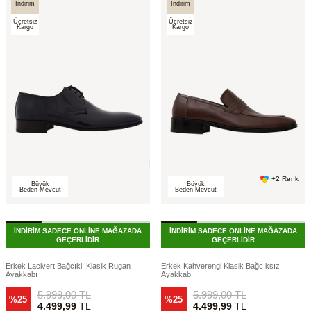
İndirim
İndirim
Ücretsiz
Ücretsiz
Kargo
Kargo
+2 Renk
Büyük
Büyük
Beden Mevcut
Beden Mevcut
İNDİRİM SADECE ONLİNE MAĞAZADA
İNDİRİM SADECE ONLİNE MAĞAZADA
GEÇERLİDİR
GEÇERLİDİR
Erkek Lacivert Bağcıklı Klasik Rugan
Erkek Kahverengi Klasik Bağcıksız
Ayakkabı
Ayakkabı
5.999,00
TL
5.999,00
TL
%25
%25
4.499,99
TL
4.499,99
TL