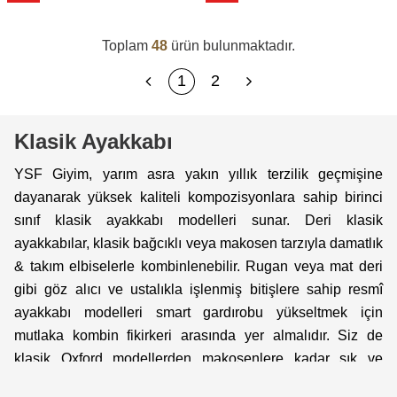
Toplam
48
ürün bulunmaktadır.
1
2
Klasik Ayakkabı
YSF Giyim, yarım asra yakın yıllık terzilik geçmişine
dayanarak yüksek kaliteli kompozisyonlara sahip birinci
sınıf klasik ayakkabı modelleri sunar. Deri klasik
ayakkabılar, klasik bağcıklı veya makosen tarzıyla damatlık
& takım elbiselerle kombinlenebilir. Rugan veya mat deri
gibi göz alıcı ve ustalıkla işlenmiş bitişlere sahip resmî
ayakkabı modelleri smart gardırobu yükseltmek için
mutlaka kombin fikirkeri arasında yer almalıdır. Siz de
klasik Oxford modellerden makosenlere kadar şık ve
konforlu resmî ayakkabıları YSF Giyim’de bulabilirsiniz!