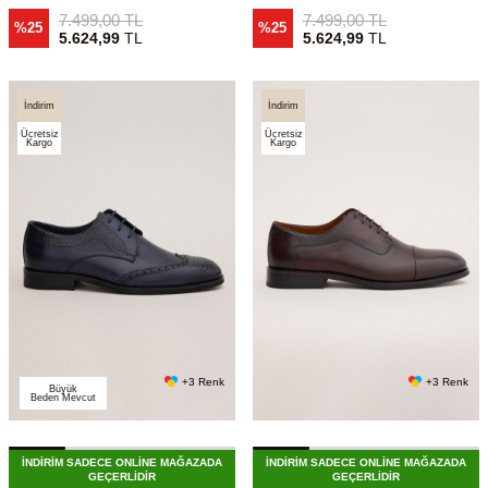
7.499,00
TL
7.499,00
TL
%25
%25
5.624,99
TL
5.624,99
TL
İndirim
İndirim
Ücretsiz
Ücretsiz
Kargo
Kargo
+3 Renk
+3 Renk
Büyük
Beden Mevcut
İNDİRİM SADECE ONLİNE MAĞAZADA
İNDİRİM SADECE ONLİNE MAĞAZADA
GEÇERLİDİR
GEÇERLİDİR