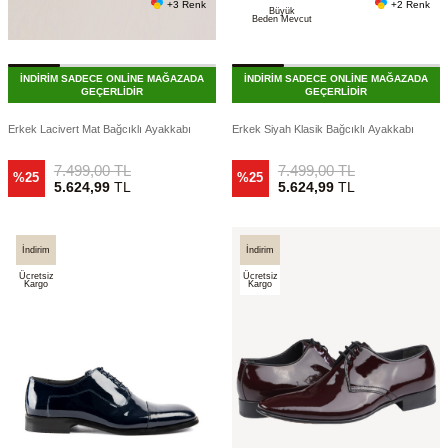
+3 Renk
+2 Renk
Büyük
Beden Mevcut
İNDİRİM SADECE ONLİNE MAĞAZADA
İNDİRİM SADECE ONLİNE MAĞAZADA
GEÇERLİDİR
GEÇERLİDİR
Erkek Lacivert Mat Bağcıklı Ayakkabı
Erkek Siyah Klasik Bağcıklı Ayakkabı
7.499,00
TL
7.499,00
TL
%25
%25
5.624,99
TL
5.624,99
TL
İndirim
İndirim
Ücretsiz
Ücretsiz
Kargo
Kargo