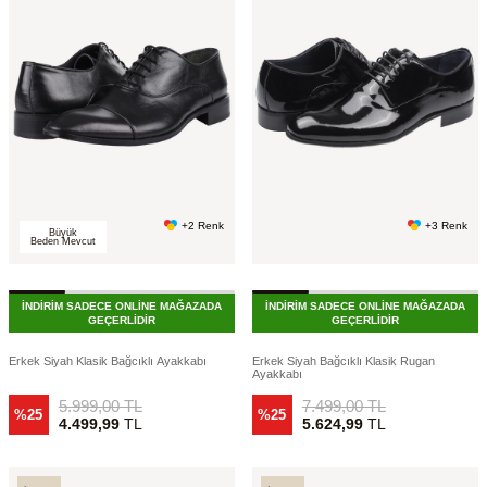
+2 Renk
+3 Renk
Büyük
Beden Mevcut
İNDİRİM SADECE ONLİNE MAĞAZADA
İNDİRİM SADECE ONLİNE MAĞAZADA
GEÇERLİDİR
GEÇERLİDİR
Erkek Siyah Klasik Bağcıklı Ayakkabı
Erkek Siyah Bağcıklı Klasik Rugan
Ayakkabı
5.999,00
TL
7.499,00
TL
%25
%25
4.499,99
TL
5.624,99
TL