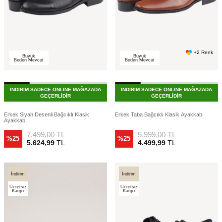
+2 Renk
Büyük
Büyük
Beden Mevcut
Beden Mevcut
İNDİRİM SADECE ONLİNE MAĞAZADA
İNDİRİM SADECE ONLİNE MAĞAZADA
GEÇERLİDİR
GEÇERLİDİR
Erkek Siyah Desenli Bağcıklı Klasik
Erkek Taba Bağcıklı Klasik Ayakkabı
Ayakkabı
7.499,00
TL
5.999,00
TL
%25
%25
5.624,99
TL
4.499,99
TL
İndirim
İndirim
Ücretsiz
Ücretsiz
Kargo
Kargo