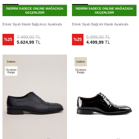
İNDİRİM SADECE ONLİNE MAĞAZADA
İNDİRİM SADECE ONLİNE MAĞAZADA
GEÇERLİDİR
GEÇERLİDİR
Erkek Siyah Klasik Bağcıksız Ayakkabı
Erkek Siyah Bağcıklı Klasik Ayakkabı
7.499,00
TL
5.999,00
TL
%25
%25
5.624,99
TL
4.499,99
TL
İndirim
İndirim
Ücretsiz
Ücretsiz
Kargo
Kargo