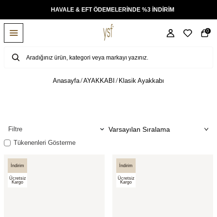
KSİT
HAVALE & EFT ÖDEMELERİNDE %3 İNDİRİM
0
Anasayfa
AYAKKABI
Klasik Ayakkabı
Filtre
Tükenenleri Gösterme
İndirim
İndirim
Ücretsiz
Ücretsiz
Kargo
Kargo