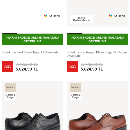
+2 Renk
+2 Renk
Büyük
Beden Mevcut
İNDİRİM SADECE ONLİNE MAĞAZADA
İNDİRİM SADECE ONLİNE MAĞAZADA
GEÇERLİDİR
GEÇERLİDİR
Erkek Lacivert Klasik Bağcıklı Ayakkabı
Erkek Bordo Rugan Klasik Bağcıklı Rugan
Ayakkabı
7.499,00
TL
7.499,00
TL
%25
%25
5.624,99
TL
5.624,99
TL
İndirim
İndirim
Ücretsiz
Ücretsiz
Kargo
Kargo