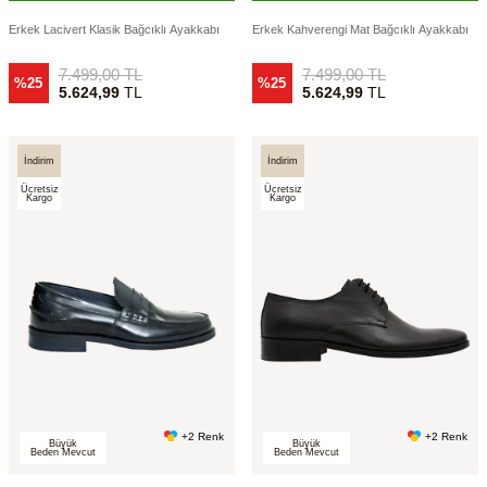
Erkek Lacivert Klasik Bağcıklı Ayakkabı
Erkek Kahverengi Mat Bağcıklı Ayakkabı
7.499,00
TL
7.499,00
TL
%25
%25
5.624,99
TL
5.624,99
TL
İndirim
İndirim
Ücretsiz
Ücretsiz
Kargo
Kargo
+2 Renk
+2 Renk
Büyük
Büyük
Beden Mevcut
Beden Mevcut