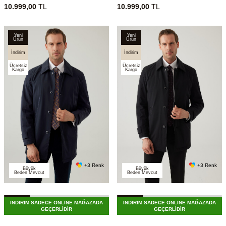
10.999,00
TL
10.999,00
TL
Yeni
Yeni
Ürün
Ürün
İndirim
İndirim
Ücretsiz
Ücretsiz
Kargo
Kargo
+3 Renk
+3 Renk
Büyük
Büyük
Beden Mevcut
Beden Mevcut
İNDİRİM SADECE ONLİNE MAĞAZADA
İNDİRİM SADECE ONLİNE MAĞAZADA
GEÇERLİDİR
GEÇERLİDİR