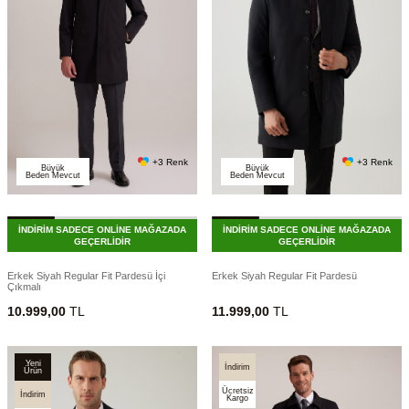
+3 Renk
+3 Renk
Büyük
Büyük
Beden Mevcut
Beden Mevcut
İNDİRİM SADECE ONLİNE MAĞAZADA
İNDİRİM SADECE ONLİNE MAĞAZADA
GEÇERLİDİR
GEÇERLİDİR
Erkek Siyah Regular Fit Pardesü İçi
Erkek Siyah Regular Fit Pardesü
Çıkmalı
10.999,00
TL
11.999,00
TL
Yeni
İndirim
Ürün
Ücretsiz
İndirim
Kargo