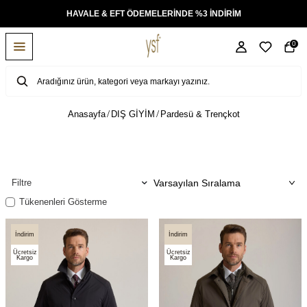
AKSİT
HAVALE & EFT ÖDEMELERİNDE %3 İNDİRİM
0
Anasayfa
DIŞ GİYİM
Pardesü & Trençkot
Filtre
Tükenenleri Gösterme
İndirim
İndirim
Ücretsiz
Ücretsiz
Kargo
Kargo