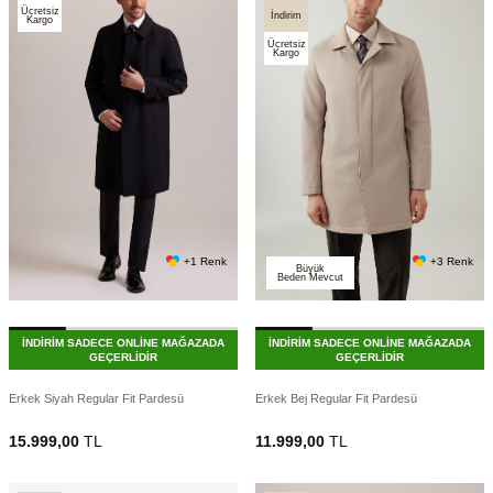
Ücretsiz
İndirim
Kargo
Ücretsiz
Kargo
+1 Renk
+3 Renk
Büyük
Beden Mevcut
İNDİRİM SADECE ONLİNE MAĞAZADA
İNDİRİM SADECE ONLİNE MAĞAZADA
GEÇERLİDİR
GEÇERLİDİR
Erkek Siyah Regular Fit Pardesü
Erkek Bej Regular Fit Pardesü
15.999,00
TL
11.999,00
TL