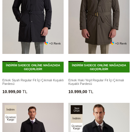
+3 Renk
+3 Renk
İNDİRİM SADECE ONLİNE MAĞAZADA
İNDİRİM SADECE ONLİNE MAĞAZADA
GEÇERLİDİR
GEÇERLİDİR
Erkek Siyah Regular Fit İçi Çıkmalı Kuşaklı
Erkek Haki Yeşil Regular Fit İçi Çıkmalı
Pardesü
Kuşaklı Pardesü
10.999,00
TL
10.999,00
TL
Yeni
İndirim
Ürün
Ücretsiz
İndirim
Kargo
Ücretsiz
Kargo