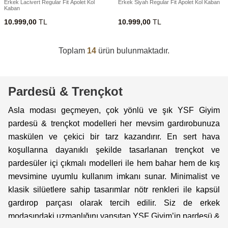
Erkek Lacivert Regular Fit Apolet Kol
Erkek Siyah Regular Fit Apolet Kol Kaban
Kaban
10.999,00
TL
10.999,00
TL
Toplam
14
ürün bulunmaktadır.
Pardesü & Trençkot
Asla modası geçmeyen, çok yönlü ve şık YSF Giyim
pardesü & trençkot modelleri her mevsim gardırobunuza
maskülen ve çekici bir tarz kazandırır. En sert hava
koşullarına dayanıklı şekilde tasarlanan trençkot ve
pardesüler içi çıkmalı modelleri ile hem bahar hem de kış
mevsimine uyumlu kullanım imkanı sunar. Minimalist ve
klasik silüetlere sahip tasarımlar nötr renkleri ile kapsül
gardırop parçası olarak tercih edilir. Siz de erkek
modasındaki uzmanlığını yansıtan YSF Giyim’in pardesü &