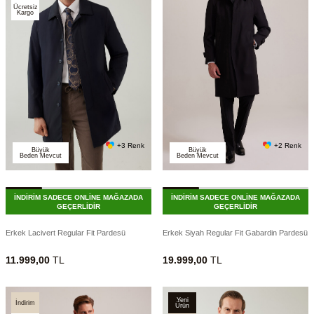
Ücretsiz
Kargo
+3 Renk
+2 Renk
Büyük
Büyük
Beden Mevcut
Beden Mevcut
İNDİRİM SADECE ONLİNE MAĞAZADA
İNDİRİM SADECE ONLİNE MAĞAZADA
GEÇERLİDİR
GEÇERLİDİR
Erkek Lacivert Regular Fit Pardesü
Erkek Siyah Regular Fit Gabardin Pardesü
11.999,00
TL
19.999,00
TL
Yeni
İndirim
Ürün