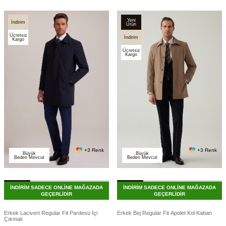
Yeni
İndirim
Ürün
Ücretsiz
İndirim
Kargo
Ücretsiz
Kargo
+3 Renk
+3 Renk
Büyük
Büyük
Beden Mevcut
Beden Mevcut
İNDİRİM SADECE ONLİNE MAĞAZADA
İNDİRİM SADECE ONLİNE MAĞAZADA
GEÇERLİDİR
GEÇERLİDİR
Erkek Lacivert Regular Fit Pardesü İçi
Erkek Bej Regular Fit Apolet Kol Kaban
Çıkmalı