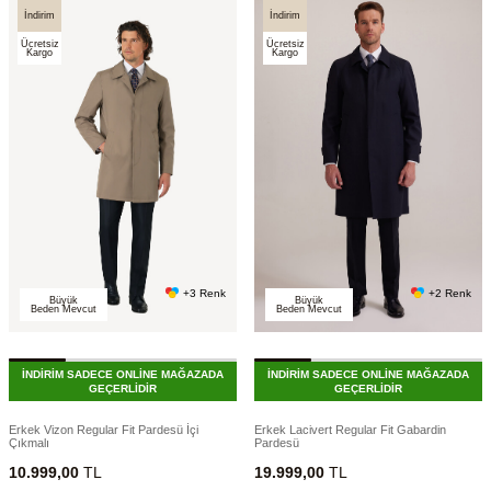
İndirim
İndirim
Ücretsiz
Ücretsiz
Kargo
Kargo
+3 Renk
+2 Renk
Büyük
Büyük
Beden Mevcut
Beden Mevcut
İNDİRİM SADECE ONLİNE MAĞAZADA
İNDİRİM SADECE ONLİNE MAĞAZADA
GEÇERLİDİR
GEÇERLİDİR
Erkek Vizon Regular Fit Pardesü İçi
Erkek Lacivert Regular Fit Gabardin
Çıkmalı
Pardesü
10.999,00
TL
19.999,00
TL