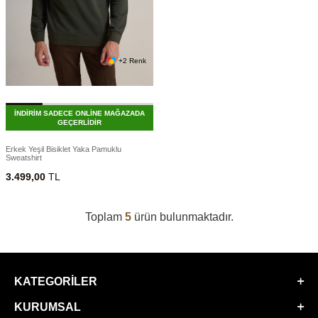
+2 Renk
İNDİRİM SADECE ONLİNE MAĞAZADA
GEÇERLİDİR
Erkek Yeşil Bisiklet Yaka Pamuklu
Sweatshirt
3.499,00
TL
Toplam
5
ürün bulunmaktadır.
KATEGORILER
KURUMSAL