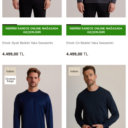
İNDİRİM SADECE ONLİNE MAĞAZADA
İNDİRİM SADECE ONLİNE MAĞAZADA
GEÇERLİDİR
GEÇERLİDİR
Erkek Siyah Bisiklet Yaka Sweatshirt
Erkek Gri Bisiklet Yaka Sweatshirt
4.499,00
TL
4.499,00
TL
İndirim
İndirim
Ücretsiz
Kargo