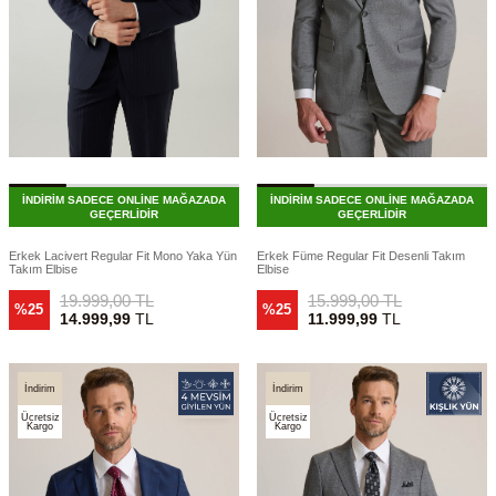
İNDİRİM SADECE ONLİNE MAĞAZADA
İNDİRİM SADECE ONLİNE MAĞAZADA
GEÇERLİDİR
GEÇERLİDİR
Erkek Lacivert Regular Fit Mono Yaka Yün
Erkek Füme Regular Fit Desenli Takım
Takım Elbise
Elbise
19.999,00
TL
15.999,00
TL
%25
%25
14.999,99
TL
11.999,99
TL
İndirim
İndirim
Ücretsiz
Ücretsiz
Kargo
Kargo