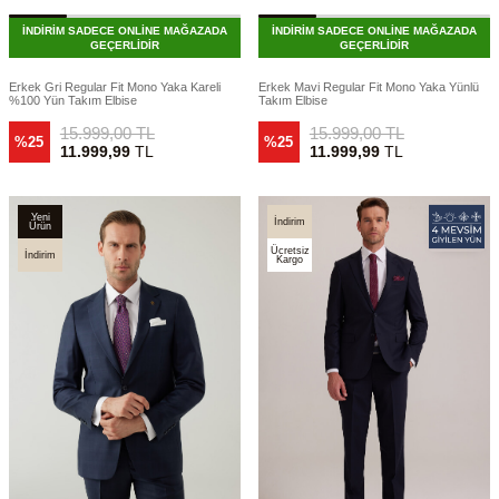
İNDİRİM SADECE ONLİNE MAĞAZADA
İNDİRİM SADECE ONLİNE MAĞAZADA
GEÇERLİDİR
GEÇERLİDİR
Erkek Gri Regular Fit Mono Yaka Kareli
Erkek Mavi Regular Fit Mono Yaka Yünlü
%100 Yün Takım Elbise
Takım Elbise
15.999,00
TL
15.999,00
TL
%25
%25
11.999,99
TL
11.999,99
TL
Yeni
İndirim
Ürün
Ücretsiz
İndirim
Kargo