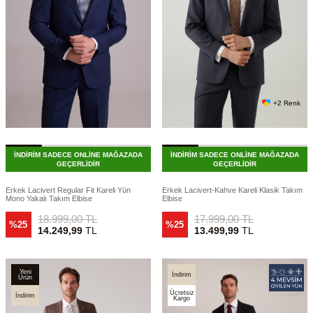
+2 Renk
İNDİRİM SADECE ONLİNE MAĞAZADA
İNDİRİM SADECE ONLİNE MAĞAZADA
GEÇERLİDİR
GEÇERLİDİR
Erkek Lacivert Regular Fit Kareli Yün
Erkek Lacivert-Kahve Kareli Klasik Takım
Mono Yakalı Takım Elbise
Elbise
18.999,00
TL
17.999,00
TL
%25
%25
14.249,99
TL
13.499,99
TL
Yeni
İndirim
Ürün
Ücretsiz
İndirim
Kargo