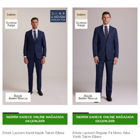
İndirim
İndirim
Ücretsiz
Ücretsiz
Kargo
Kargo
Büyük
Büyük
Beden Mevcut
Beden Mevcut
İNDİRİM SADECE ONLİNE MAĞAZADA
İNDİRİM SADECE ONLİNE MAĞAZADA
GEÇERLİDİR
GEÇERLİDİR
Erkek Lacivert Kareli Klasik Takım Elbise
Erkek Lacivert Regular Fit Mono Yaka
Yünlü Takım Elbise