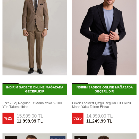
İNDİRİM SADECE ONLİNE MAĞAZADA
İNDİRİM SADECE ONLİNE MAĞAZADA
GEÇERLİDİR
GEÇERLİDİR
Erkek Bej Regular Fit Mono Yaka %100
Erkek Lacivert Çizgili Regular Fit Likralı
Yün Takım elbise
Mono Yaka Takım Elbise
15.999,00
TL
14.999,00
TL
%25
%25
11.999,99
TL
11.249,99
TL