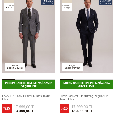
Ücretsiz
Ücretsiz
Kargo
Kargo
Büyük
Büyük
Beden Mevcut
Beden Mevcut
İNDİRİM SADECE ONLİNE MAĞAZADA
İNDİRİM SADECE ONLİNE MAĞAZADA
GEÇERLİDİR
GEÇERLİDİR
Erkek Gri Klasik Desenli Kumaş Takım
Erkek Lacivert Çift Yırtmaç Regular Fit
Elbise
Takım Elbise
17.999,00
TL
17.999,00
TL
%25
%25
13.499,99
TL
13.499,99
TL