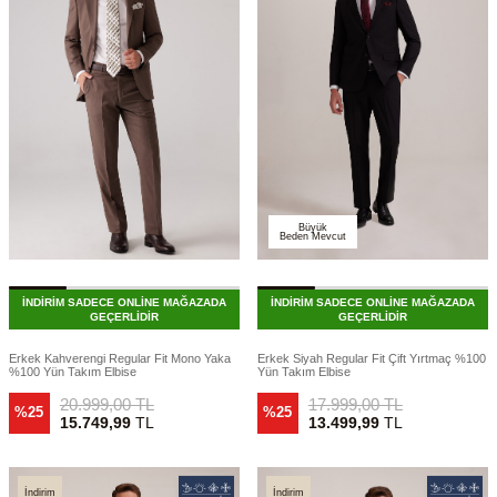
Büyük
Beden Mevcut
İNDİRİM SADECE ONLİNE MAĞAZADA
İNDİRİM SADECE ONLİNE MAĞAZADA
GEÇERLİDİR
GEÇERLİDİR
Erkek Kahverengi Regular Fit Mono Yaka
Erkek Siyah Regular Fit Çift Yırtmaç %100
%100 Yün Takım Elbise
Yün Takım Elbise
20.999,00
TL
17.999,00
TL
%25
%25
15.749,99
TL
13.499,99
TL
İndirim
İndirim