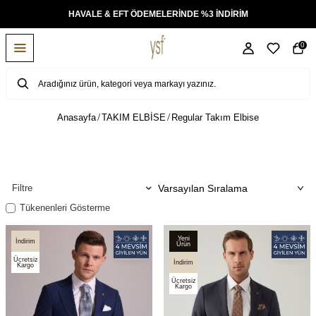
TÜM ÜRÜNLERDE ÜCRETSİZ KARGO
0
Anasayfa
TAKIM ELBİSE
Regular Takım Elbise
Filtre
Tükenenleri Gösterme
Yeni
İndirim
Ürün
Ücretsiz
İndirim
Kargo
Ücretsiz
Kargo