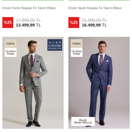
Erkek Füme Regular Fit Takım Elbise
Erkek Siyah Regular Fit Takım Elbise
17.999,00
TL
21.999,00
TL
%25
%25
13.499,99
TL
16.499,99
TL
İndirim
İndirim
Ücretsiz
Ücretsiz
Kargo
Kargo
Büyük
Beden Mevcut