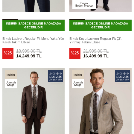
Büyük
Beden Mevcut
İNDİRİM SADECE ONLİNE MAĞAZADA
İNDİRİM SADECE ONLİNE MAĞAZADA
GEÇERLİDİR
GEÇERLİDİR
Erkek Lacivert Regular Fit Mono Yaka Yün
Erkek Koyu Lacivert Regular Fit Çift
Kareli Takım Elbise
Yırtmaç Takım Elbise
18.999,00
TL
21.999,00
TL
%25
%25
14.249,99
TL
16.499,99
TL
İndirim
İndirim
Ücretsiz
Ücretsiz
Kargo
Kargo