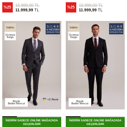
15.999,00
TL
15.999,00
TL
%25
%25
11.999,99
TL
11.999,99
TL
İndirim
İndirim
Ücretsiz
Ücretsiz
Kargo
Kargo
+2 Renk
Büyük
Büyük
Beden Mevcut
Beden Mevcut
İNDİRİM SADECE ONLİNE MAĞAZADA
İNDİRİM SADECE ONLİNE MAĞAZADA
GEÇERLİDİR
GEÇERLİDİR