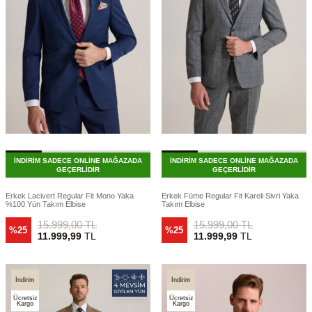
İNDİRİM SADECE ONLİNE MAĞAZADA
İNDİRİM SADECE ONLİNE MAĞAZADA
GEÇERLİDİR
GEÇERLİDİR
Erkek Lacivert Regular Fit Mono Yaka
Erkek Füme Regular Fit Kareli Sivri Yaka
%100 Yün Takım Elbise
Takım Elbise
15.999,00
TL
15.999,00
TL
%25
%25
11.999,99
TL
11.999,99
TL
İndirim
İndirim
Ücretsiz
Ücretsiz
Kargo
Kargo