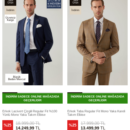
Yeni
Yeni
Ürün
Ürün
İndirim
İndirim
Ücretsiz
Kargo
Büyük
Beden Mevcut
İNDİRİM SADECE ONLİNE MAĞAZADA
İNDİRİM SADECE ONLİNE MAĞAZADA
GEÇERLİDİR
GEÇERLİDİR
Erkek Lacivert Çizgili Regular Fit %100
Erkek Taba Regular Fit Mono Yaka Kareli
Yünlü Mono Yaka Takım Elbise
Takım Elbise
18.999,00
TL
17.999,00
TL
%25
%25
14.249,99
TL
13.499,99
TL