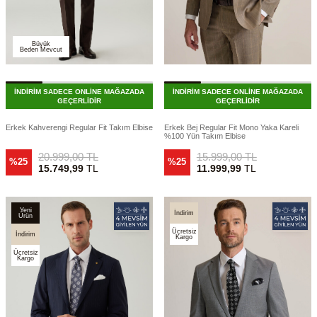
Büyük
Beden Mevcut
İNDİRİM SADECE ONLİNE MAĞAZADA
İNDİRİM SADECE ONLİNE MAĞAZADA
GEÇERLİDİR
GEÇERLİDİR
Erkek Kahverengi Regular Fit Takım Elbise
Erkek Bej Regular Fit Mono Yaka Kareli
%100 Yün Takım Elbise
20.999,00
TL
15.999,00
TL
%25
%25
15.749,99
TL
11.999,99
TL
Yeni
İndirim
Ürün
Ücretsiz
İndirim
Kargo
Ücretsiz
Kargo