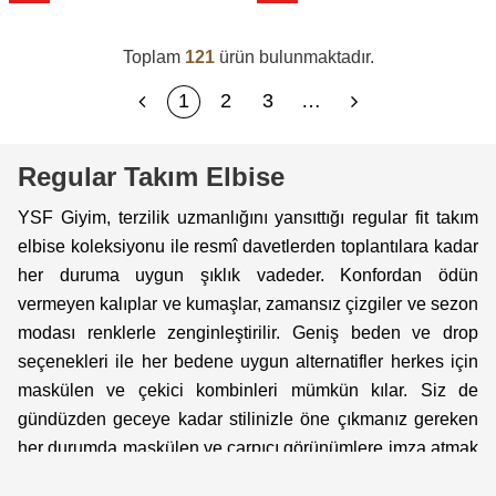
Toplam
121
ürün bulunmaktadır.
1
2
3
…
Regular Takım Elbise
YSF Giyim, terzilik uzmanlığını yansıttığı regular fit takım
elbise koleksiyonu ile resmî davetlerden toplantılara kadar
her duruma uygun şıklık vadeder. Konfordan ödün
vermeyen kalıplar ve kumaşlar, zamansız çizgiler ve sezon
modası renklerle zenginleştirilir. Geniş beden ve drop
seçenekleri ile her bedene uygun alternatifler herkes için
maskülen ve çekici kombinleri mümkün kılar. Siz de
gündüzden geceye kadar stilinizle öne çıkmanız gereken
her durumda maskülen ve çarpıcı görünümlere imza atmak
için YSF Giyim regular
takım elbise
koleksiyonuna göz