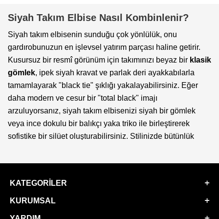
Siyah Takım Elbise Nasıl Kombinlenir?
Siyah takım elbisenin sunduğu çok yönlülük, onu
gardırobunuzun en işlevsel yatırım parçası haline getirir.
Kusursuz bir resmî görünüm için takımınızı beyaz bir
klasik
gömlek
, ipek siyah kravat ve parlak deri ayakkabılarla
tamamlayarak "black tie" şıklığı yakalayabilirsiniz. Eğer
daha modern ve cesur bir "total black" imajı
arzuluyorsanız, siyah takım elbisenizi siyah bir gömlek
veya ince dokulu bir balıkçı yaka triko ile birleştirerek
sofistike bir silüet oluşturabilirsiniz. Stilinizde bütünlük
yakalamak için kombininizi metal aksesuarlar, şık bir kol
saati ve YSF Giyim imzalı deri kemerlerle detaylandırarak
elit duruşunuzu mühürleyebilirsiniz.
KATEGORILER
YSF Giyim Kalitesi ile Zamansız Bir Yatırım
KURUMSAL
YSF Giyim olarak, siyah takım elbise üretiminde birinci
YARDIM