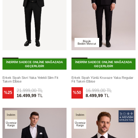
Büyük
Beden Mevcut
İNDİRİM SADECE ONLİNE MAĞAZADA
İNDİRİM SADECE ONLİNE MAĞAZADA
GEÇERLİDİR
GEÇERLİDİR
Erkek Siyah Sivri Yaka Yelekli Slim Fit
Erkek Siyah Yünlü Kruvaze Yaka Regular
Takım Elbise
Fit Takım Elbise
21.999,00
TL
16.999,00
TL
%25
%50
16.499,99
TL
8.499,99
TL
İndirim
İndirim
Ücretsiz
Ücretsiz
Kargo
Kargo