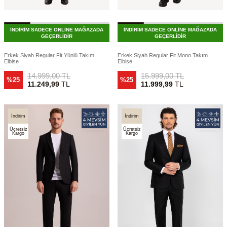
İNDİRİM SADECE ONLİNE MAĞAZADA
İNDİRİM SADECE ONLİNE MAĞAZADA
GEÇERLİDİR
GEÇERLİDİR
Erkek Siyah Regular Fit Yünlü Takım
Erkek Siyah Regular Fit Mono Takım
Elbise
Elbise
14.999,00
TL
15.999,00
TL
%25
%25
11.249,99
TL
11.999,99
TL
İndirim
İndirim
Ücretsiz
Ücretsiz
Kargo
Kargo