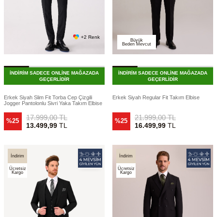
+2 Renk
Büyük
Beden Mevcut
İNDİRİM SADECE ONLİNE MAĞAZADA
İNDİRİM SADECE ONLİNE MAĞAZADA
GEÇERLİDİR
GEÇERLİDİR
Erkek Siyah Slim Fit Torba Cep Çizgili
Erkek Siyah Regular Fit Takım Elbise
Jogger Pantolonlu Sivri Yaka Takım Elbise
17.999,00
TL
21.999,00
TL
%25
%25
13.499,99
TL
16.499,99
TL
İndirim
İndirim
Ücretsiz
Ücretsiz
Kargo
Kargo