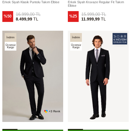
Erkek Siyah Klasik Puntolu Takım Elbise
Erkek Siyah Kruvaze Regular Fit Takım
Elbise
16.999,00
TL
15.999,00
TL
%50
%25
8.499,99
TL
11.999,99
TL
İndirim
İndirim
Ücretsiz
Ücretsiz
Kargo
Kargo
+3 Renk