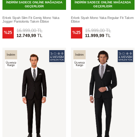
İNDİRİM SADECE ONLİNE MAĞAZADA
İNDİRİM SADECE ONLİNE MAĞAZADA
GEÇERLİDİR
GEÇERLİDİR
Erkek Siyah Slim Fit Geniş Mono Yaka
Erkek Siyah Mono Yaka Regular Fit Takım
Jogger Pantolonlu Takım Elbise
Elbise
16.999,00
TL
15.999,00
TL
%25
%25
12.749,99
TL
11.999,99
TL
İndirim
İndirim
Ücretsiz
Ücretsiz
Kargo
Kargo