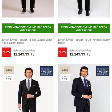
İNDİRİM SADECE ONLİNE MAĞAZADA
İNDİRİM SADECE ONLİNE MAĞAZADA
GEÇERLİDİR
GEÇERLİDİR
Erkek Siyah Regular Fit Beli Lastikli Mono
Erkek Siyah Regular Fit Çift Yırtmaç Takım
Yaka Takım Elbise
Elbise
14.999,00
TL
14.999,00
TL
%25
%25
11.249,99
TL
11.249,99
TL
İndirim
İndirim
Ücretsiz
Ücretsiz
Kargo
Kargo