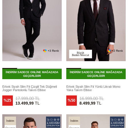
+3 Renk
+2 Renk
Büyük
Beden Mevcut
İNDİRİM SADECE ONLİNE MAĞAZADA
İNDİRİM SADECE ONLİNE MAĞAZADA
GEÇERLİDİR
GEÇERLİDİR
Erkek Siyah Slim Fit Çizgili Tek Düğmeli
Erkek Siyah Slim Fit Yünlü Likralı Mono
Jogger Pantolonlu Takım Elbise
Yaka Takım Elbise
17.999,00
TL
16.999,00
TL
%25
%50
13.499,99
TL
8.499,99
TL
İndirim
İndirim