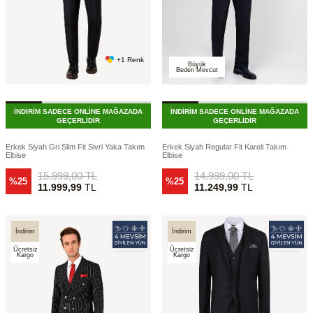
+1 Renk
Büyük
Beden Mevcut
İNDİRİM SADECE ONLİNE MAĞAZADA
İNDİRİM SADECE ONLİNE MAĞAZADA
GEÇERLİDİR
GEÇERLİDİR
Erkek Siyah Gri Slim Fit Sivri Yaka Takım
Erkek Siyah Regular Fit Kareli Takım
Elbise
Elbise
15.999,00
TL
14.999,00
TL
%25
%25
11.999,99
TL
11.249,99
TL
İndirim
İndirim
Ücretsiz
Ücretsiz
Kargo
Kargo