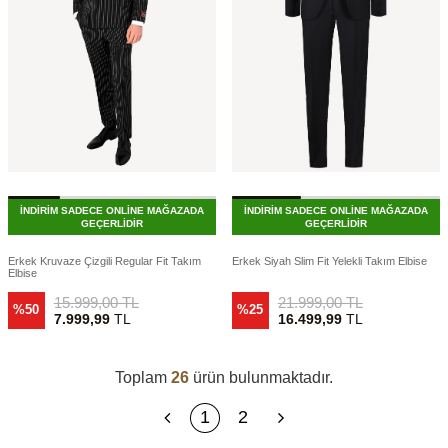
İNDİRİM SADECE ONLİNE MAĞAZADA
İNDİRİM SADECE ONLİNE MAĞAZADA
GEÇERLİDİR
GEÇERLİDİR
Erkek Kruvaze Çizgili Regular Fit Takım
Erkek Siyah Slim Fit Yelekli Takım Elbise
Elbise
15.999,00
TL
21.999,00
TL
%50
%25
7.999,99
TL
16.499,99
TL
Toplam
26
ürün bulunmaktadır.
1
2