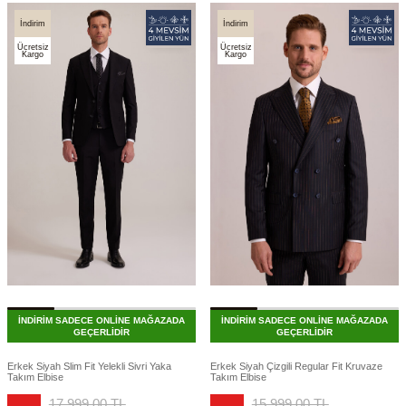
İndirim
İndirim
Ücretsiz
Ücretsiz
Kargo
Kargo
İNDİRİM SADECE ONLİNE MAĞAZADA
İNDİRİM SADECE ONLİNE MAĞAZADA
GEÇERLİDİR
GEÇERLİDİR
Erkek Siyah Slim Fit Yelekli Sivri Yaka
Erkek Siyah Çizgili Regular Fit Kruvaze
Takım Elbise
Takım Elbise
17.999,00
TL
15.999,00
TL