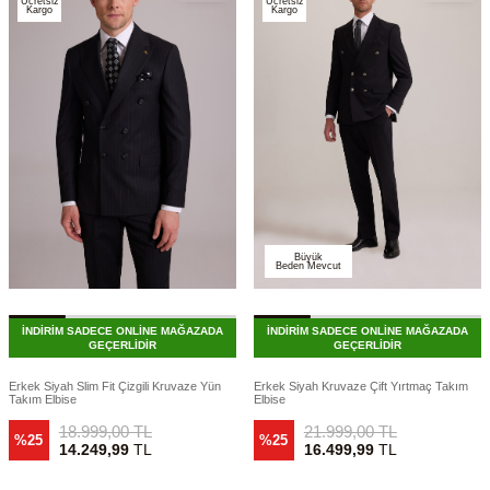
Ücretsiz
Ücretsiz
Kargo
Kargo
Büyük
Beden Mevcut
İNDİRİM SADECE ONLİNE MAĞAZADA
İNDİRİM SADECE ONLİNE MAĞAZADA
GEÇERLİDİR
GEÇERLİDİR
Erkek Siyah Slim Fit Çizgili Kruvaze Yün
Erkek Siyah Kruvaze Çift Yırtmaç Takım
Takım Elbise
Elbise
18.999,00
TL
21.999,00
TL
%25
%25
14.249,99
TL
16.499,99
TL