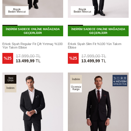
Büyük
Büyük
Beden Mevcut
Beden Mevcut
İNDİRİM SADECE ONLİNE MAĞAZADA
İNDİRİM SADECE ONLİNE MAĞAZADA
GEÇERLİDİR
GEÇERLİDİR
Erkek Siyah Regular Fit Çift Yırtmaç %100
Erkek Siyah Slim Fit %100 Yün Takım
Yün Takım Elbise
Elbise
17.999,00
TL
17.999,00
TL
%25
%25
13.499,99
TL
13.499,99
TL
Yeni
İndirim
Ürün
Ücretsiz
İndirim
Kargo