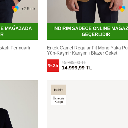
+2 Renk
İNE MAĞAZADA
İNDİRİM SADECE ONLİNE MAĞA
İR
GEÇERLİDİR
starlı Fermuarlı
Erkek Camel Regular Fit Mono Yaka Pu
Yün-Kaşmir Karışımlı Blazer Ceket
19.999,00
TL
%25
14.999,99
TL
İndirim
Ücretsiz
Kargo