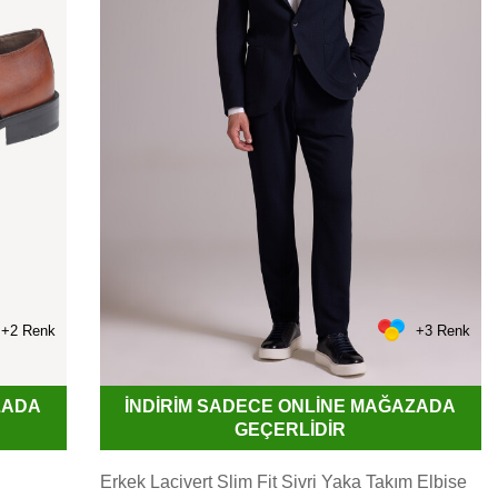
+2 Renk
+3 Renk
ZADA
İNDİRİM SADECE ONLİNE MAĞAZADA
GEÇERLİDİR
Erkek Lacivert Slim Fit Sivri Yaka Takım Elbise