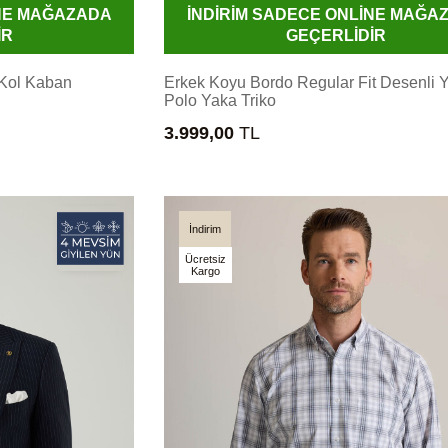
İNE MAĞAZADA
İNDİRİM SADECE ONLİNE MAĞA
İR
GEÇERLİDİR
 Kol Kaban
Erkek Koyu Bordo Regular Fit Desenli 
Polo Yaka Triko
3.999,00
TL
İndirim
Ücretsiz
Kargo