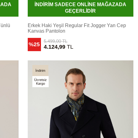
ZADA
İNDİRİM SADECE ONLİNE MAĞAZADA
GEÇERLİDİR
Yünlü
Erkek Haki Yeşil Regular Fit Jogger Yan Cep
Kanvas Pantolon
5.499,00
TL
%25
4.124,99
TL
İndirim
Ücretsiz
Kargo