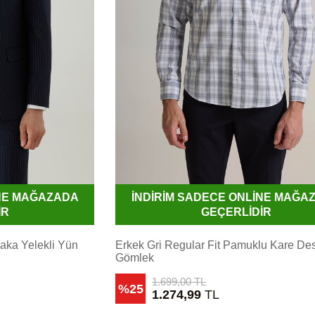
İNE MAĞAZADA
İNDİRİM SADECE ONLİNE MAĞA
İR
GEÇERLİDİR
Yaka Yelekli Yün
Erkek Gri Regular Fit Pamuklu Kare Des
Gömlek
1.699,00
TL
%25
1.274,99
TL