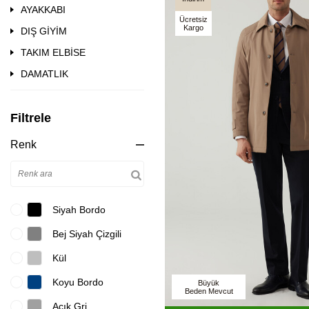
AYAKKABI
Ücretsiz
Kargo
DIŞ GİYİM
TAKIM ELBİSE
DAMATLIK
Filtrele
Renk
Siyah Bordo
Bej Siyah Çizgili
Kül
Koyu Bordo
Büyük
Beden Mevcut
Açık Gri