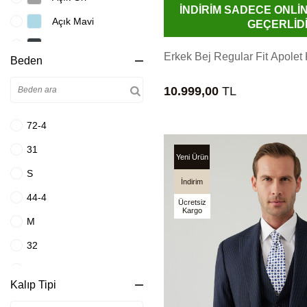
İNDİRİM SADECE ONL
Açık Mavi
GEÇERLİD
Antrasit
Erkek Bej Regular Fit Apolet
Beden
Bej
10.999,00
TL
Beyaz
Beyaz Mavi
72-4
Bordo
31
Yeni Ürün
Bordo Rugan
S
İndirim
Buz Mavisi
44-4
Ücretsiz
Kargo
Camel
M
Ekru
32
Füme
44-6
Kalıp Tipi
Gri
L