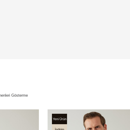
enleri Gösterme
Yeni Ürün
İndirim