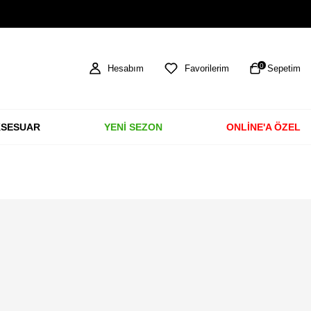
TÜM ÜRÜNLERDE ÜCRETSİZ KARGO
0
Hesabım
Favorilerim
Sepetim
SESUAR
YENİ SEZON
ONLİNE'A ÖZEL