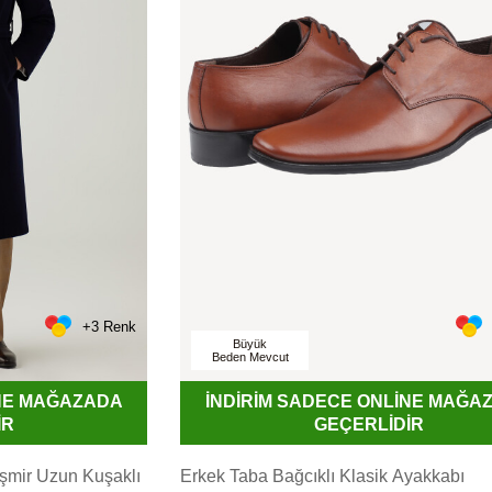
+3 Renk
Büyük
Beden Mevcut
İNE MAĞAZADA
İNDİRİM SADECE ONLİNE MAĞA
İR
GEÇERLİDİR
aşmir Uzun Kuşaklı
Erkek Taba Bağcıklı Klasik Ayakkabı