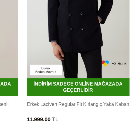
+2 Renk
Büyük
Beden Mevcut
ZADA
İNDİRİM SADECE ONLİNE MAĞAZADA
GEÇERLİDİR
enli
Erkek Lacivert Regular Fit Kırlangıç Yaka Kaban
11.999,00
TL