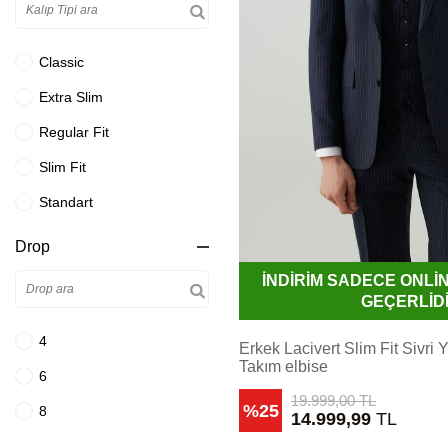
Gri Bej
33
Gri Çizgili
44-8
Classic
Gri Kareli
XL
Extra Slim
Gri Krem
34
Regular Fit
Gri Lacivert
46-4
Slim Fit
Gri Mavi
XXL
Standart
Gül Kurusu
36
Drop
Haki Yeşil
3XL
İNDİRİM SADECE ONL
Hardal
38
GEÇERLİD
Havacı Mavi
46-6
4
Erkek Lacivert Slim Fit Sivri 
İndigo Mavi
46-8
Takım elbise
6
Kahve Bej
39
19.999,00
TL
%25
8
14.999,99
TL
Kahverengi
4XL