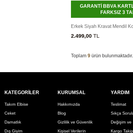
GARANTİ BBVA KART
FARKSIZ 3 TA
Erkek Siyah Kravat Mendil K
2.499,00
TL
Toplam
9
ürün bulunmaktadır.
KATEGORILER
KURUMSAL
YARDIM
Takım Elbise
Hakkımızda
Teslimat
Ceket
Blog
Sıkça Sorul
Damatlık
Gizlilik ve Güvenlik
Değişim ve
Dış Giyim
Kişisel Verilerin
Kargo Taki