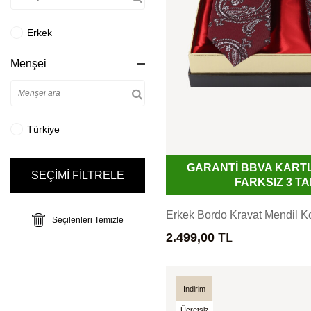
Erkek
Menşei
Türkiye
GARANTİ BBVA KART
SEÇİMİ FİLTRELE
FARKSIZ 3 TA
Erkek Bordo Kravat Mendil K
Seçilenleri Temizle
2.499,00
TL
İndirim
Ücretsiz