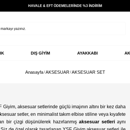
HAVALE & EFT ÖDEMELERİNDE %3 İNDİRİM
IK
DIŞ GİYİM
AYAKKABI
AK
Anasayfa
AKSESUAR
AKSESUAR SET
YSF Giyim, aksesuar setlerinde güçlü imajının altını bir kez daha
esuar setler, en minimalist takım elbise stiline veya kıyafete
gan bir çizgi düşünülerek hazırlanmış
aksesuar setleri
aynı
. Siz de özel olarak tasarlanan YSF Giyim aksesuar setleri ile