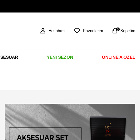
TÜM ÜRÜNLERDE ÜCRETSİZ KARGO
0
Hesabım
Favorilerim
Sepetim
SESUAR
YENİ SEZON
ONLİNE'A ÖZEL