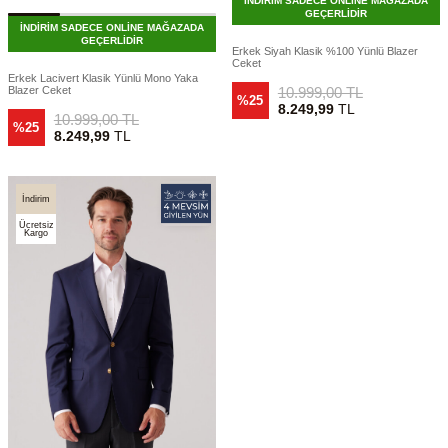
İNDİRİM SADECE ONLİNE MAĞAZADA
GEÇERLİDİR
İNDİRİM SADECE ONLİNE MAĞAZADA
GEÇERLİDİR
Erkek Siyah Klasik %100 Yünlü Blazer
Ceket
Erkek Lacivert Klasik Yünlü Mono Yaka
10.999,00
TL
Blazer Ceket
%25
8.249,99
TL
10.999,00
TL
%25
8.249,99
TL
İndirim
Ücretsiz
Kargo