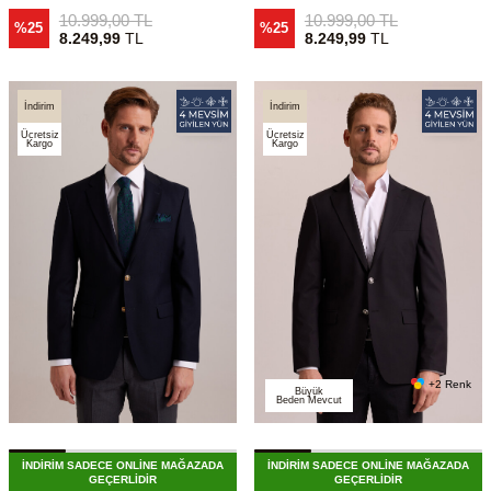
10.999,00
TL
10.999,00
TL
%25
%25
8.249,99
TL
8.249,99
TL
İndirim
İndirim
Ücretsiz
Ücretsiz
Kargo
Kargo
+2 Renk
Büyük
Beden Mevcut
İNDİRİM SADECE ONLİNE MAĞAZADA
İNDİRİM SADECE ONLİNE MAĞAZADA
GEÇERLİDİR
GEÇERLİDİR