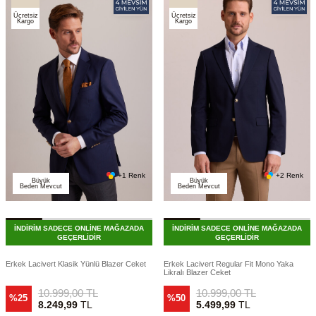
Ücretsiz
Ücretsiz
Kargo
Kargo
+1 Renk
+2 Renk
Büyük
Büyük
Beden Mevcut
Beden Mevcut
İNDİRİM SADECE ONLİNE MAĞAZADA
İNDİRİM SADECE ONLİNE MAĞAZADA
GEÇERLİDİR
GEÇERLİDİR
Erkek Lacivert Klasik Yünlü Blazer Ceket
Erkek Lacivert Regular Fit Mono Yaka
Likralı Blazer Ceket
10.999,00
TL
10.999,00
TL
%25
%50
8.249,99
TL
5.499,99
TL