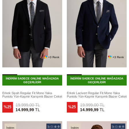
+3 Renk
+3 Renk
İNDİRİM SADECE ONLİNE MAĞAZADA
İNDİRİM SADECE ONLİNE MAĞAZADA
GEÇERLİDİR
GEÇERLİDİR
Erkek Siyah Regular Fit Mono Yaka
Erkek Lacivert Regular Fit Mono Yaka
Puntolu Yün-Kaşmir Karışımlı Blazer Ceket
Puntolu Yün-Kaşmir Karışımlı Blazer Ceket
19.999,00
TL
19.999,00
TL
%25
%25
14.999,99
TL
14.999,99
TL
İndirim
İndirim