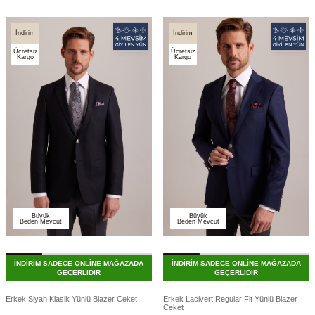
İndirim
İndirim
Ücretsiz
Ücretsiz
Kargo
Kargo
Büyük
Büyük
Beden Mevcut
Beden Mevcut
İNDİRİM SADECE ONLİNE MAĞAZADA
İNDİRİM SADECE ONLİNE MAĞAZADA
GEÇERLİDİR
GEÇERLİDİR
Erkek Siyah Klasik Yünlü Blazer Ceket
Erkek Lacivert Regular Fit Yünlü Blazer
Ceket