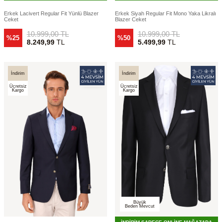
Erkek Lacivert Regular Fit Yünlü Blazer
Erkek Siyah Regular Fit Mono Yaka Likralı
Ceket
Blazer Ceket
10.999,00
TL
10.999,00
TL
%25
%50
8.249,99
TL
5.499,99
TL
İndirim
İndirim
Ücretsiz
Ücretsiz
Kargo
Kargo
Büyük
Beden Mevcut