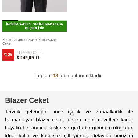
İNDİRİM SADECE ONLİNE MAĞAZADA
GEÇERLİDİR
Erkek Parlament Klasik Yünlü Blazer
Ceket
10.999,00
TL
%25
8.249,99
TL
Toplam
13
ürün bulunmaktadır.
Blazer Ceket
Terzilik geleneğini ince işçilik ve zanaatkarlık ile
harmanlayan blazer ceket ofisten resmî davetlere kadar
hayatın her anında keskin ve güçlü bir görünüm oluşturur.
İdeal kalıp ve kusursuz çift yırtmaç detayları omuzları