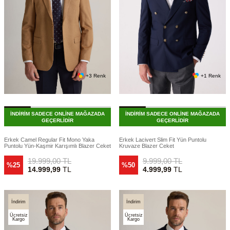
+3 Renk
+1 Renk
İNDİRİM SADECE ONLİNE MAĞAZADA
İNDİRİM SADECE ONLİNE MAĞAZADA
GEÇERLİDİR
GEÇERLİDİR
Erkek Camel Regular Fit Mono Yaka
Erkek Lacivert Slim Fit Yün Puntolu
Puntolu Yün-Kaşmir Karışımlı Blazer Ceket
Kruvaze Blazer Ceket
19.999,00
TL
9.999,00
TL
%25
%50
14.999,99
TL
4.999,99
TL
İndirim
İndirim
Ücretsiz
Ücretsiz
Kargo
Kargo