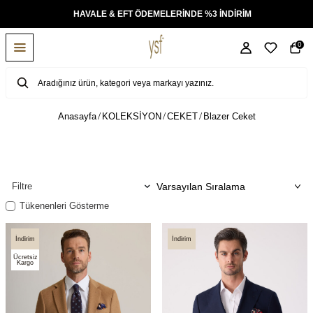
KSİT
HAVALE & EFT ÖDEMELERİNDE %3 İNDİRİM
0
Anasayfa
KOLEKSİYON
CEKET
Blazer Ceket
Filtre
Tükenenleri Gösterme
İndirim
İndirim
Ücretsiz
Kargo