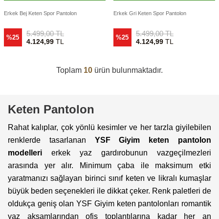
Erkek Bej Keten Spor Pantolon
Erkek Gri Keten Spor Pantolon
5.499,00
TL
5.499,00
TL
%25
%25
4.124,99
TL
4.124,99
TL
Toplam
10
ürün bulunmaktadır.
Keten Pantolon
Rahat kalıplar, çok yönlü kesimler ve her tarzla giyilebilen
renklerde tasarlanan
YSF Giyim keten pantolon
modelleri
erkek yaz gardırobunun vazgeçilmezleri
arasında yer alır. Minimum çaba ile maksimum etki
yaratmanızı sağlayan birinci sınıf keten ve likralı kumaşlar
büyük beden seçenekleri ile dikkat çeker. Renk paletleri de
oldukça geniş olan YSF Giyim keten pantolonları romantik
yaz akşamlarından ofis toplantılarına kadar her an