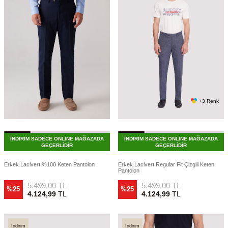
+3 Renk
İNDİRİM SADECE ONLİNE MAĞAZADA
İNDİRİM SADECE ONLİNE MAĞAZADA
GEÇERLİDİR
GEÇERLİDİR
Erkek Lacivert %100 Keten Pantolon
Erkek Lacivert Regular Fit Çizgili Keten
Pantolon
5.499,00
TL
5.499,00
TL
%25
%25
4.124,99
TL
4.124,99
TL
İndirim
İndirim