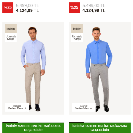
5.499,00
TL
5.499,00
TL
%25
%25
4.124,99
TL
4.124,99
TL
İndirim
İndirim
Ücretsiz
Ücretsiz
Kargo
Kargo
Büyük
Büyük
Beden Mevcut
Beden Mevcut
İNDİRİM SADECE ONLİNE MAĞAZADA
İNDİRİM SADECE ONLİNE MAĞAZADA
GEÇERLİDİR
GEÇERLİDİR