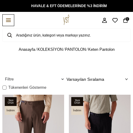
KSİT
HAVALE & EFT ÖDEMELERİNDE %3 İNDİRİM
0
Anasayfa
KOLEKSİYON
PANTOLON
Keten Pantolon
Filtre
Tükenenleri Gösterme
Yeni
Yeni
Ürün
Ürün
İndirim
İndirim