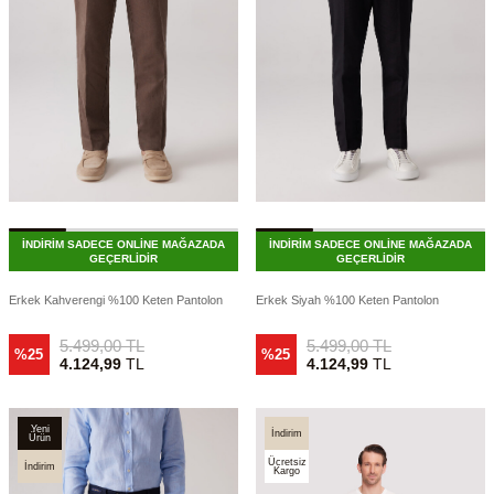
İNDİRİM SADECE ONLİNE MAĞAZADA
İNDİRİM SADECE ONLİNE MAĞAZADA
GEÇERLİDİR
GEÇERLİDİR
Erkek Kahverengi %100 Keten Pantolon
Erkek Siyah %100 Keten Pantolon
5.499,00
TL
5.499,00
TL
%25
%25
4.124,99
TL
4.124,99
TL
Yeni
İndirim
Ürün
Ücretsiz
İndirim
Kargo