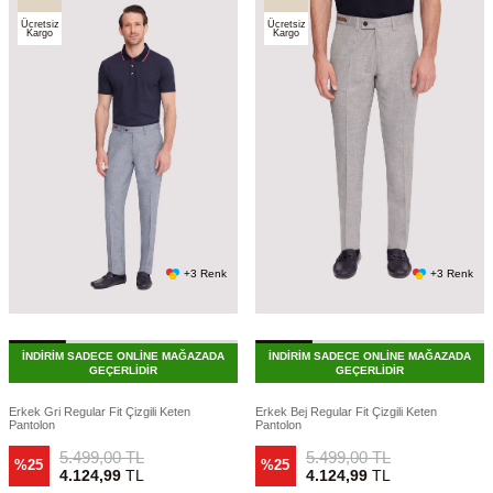
Ücretsiz
Ücretsiz
Kargo
Kargo
+3 Renk
+3 Renk
İNDİRİM SADECE ONLİNE MAĞAZADA
İNDİRİM SADECE ONLİNE MAĞAZADA
GEÇERLİDİR
GEÇERLİDİR
Erkek Gri Regular Fit Çizgili Keten
Erkek Bej Regular Fit Çizgili Keten
Pantolon
Pantolon
5.499,00
TL
5.499,00
TL
%25
%25
4.124,99
TL
4.124,99
TL