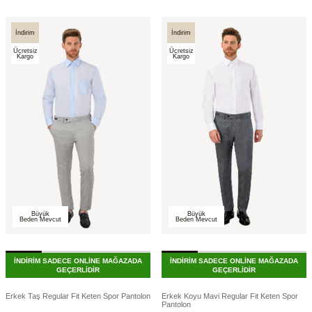
İndirim
İndirim
Ücretsiz
Ücretsiz
Kargo
Kargo
Büyük
Büyük
Beden Mevcut
Beden Mevcut
İNDİRİM SADECE ONLİNE MAĞAZADA
İNDİRİM SADECE ONLİNE MAĞAZADA
GEÇERLİDİR
GEÇERLİDİR
Erkek Taş Regular Fit Keten Spor Pantolon
Erkek Koyu Mavi Regular Fit Keten Spor
Pantolon