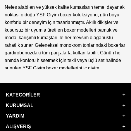
Nefes alabilen ve yüksek kalite kumaşların temel dayanak
noktası olduğu YSF Giyim boxer koleksiyonu, gün boyu
konforlu bir deneyim için tasarlanmıştır. Akıllı dikişler ve
kusursuz bir uyumla üretilen boxer modelleri pamuk ve
modal karışımlı kumaşları ile her mevsim olağanüstü
rahatlık sunar. Geleneksel monokrom tonlarındaki boxerlar
gardırobunuzdaki tüm parçalarla kullanılabilir. Günün her
anında konforu hissetmek için tekli veya üçlü set halinde
sunulan YSF Giyim boxer modellerini iç giyim
çekmecenize ekleyebilirsiniz!
Erkek Boxer Modelleri
KATEGORILER
YSF Giyim
, günlük ihtiyaçlara heyecan verici ve konforlu
bir yaklaşım için ultra yumuşak ve konforlu boxer modelleri
KURUMSAL
sunar. Üstün kalite ve kusursuz kalıplarla üretilen
boxer
YARDIM
modelleri
doğanın cömertliğini ve saflığını yansıtan pamuk
ve modal karışımlı kumaşlardan tasarlanmıştır. Elastik bel
ALIŞVERIŞ