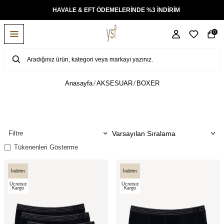
KSİT
HAVALE & EFT ÖDEMELERİNDE %3 İNDİRİM
0
Anasayfa
AKSESUAR
BOXER
Filtre
Tükenenleri Gösterme
İndirim
İndirim
Ücretsiz
Ücretsiz
Kargo
Kargo