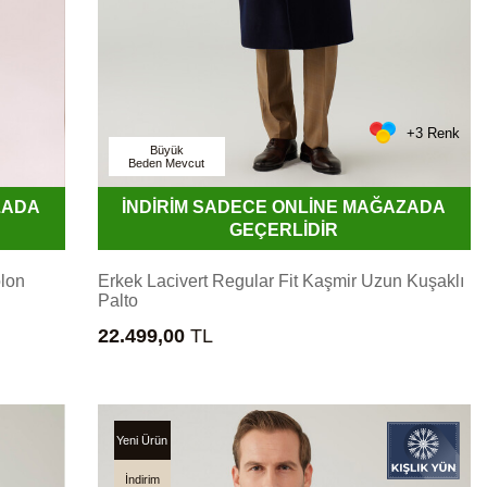
+3 Renk
Büyük
Beden Mevcut
ZADA
İNDİRİM SADECE ONLİNE MAĞAZADA
GEÇERLİDİR
olon
Erkek Lacivert Regular Fit Kaşmir Uzun Kuşaklı
Palto
22.499,00
TL
Yeni Ürün
İndirim