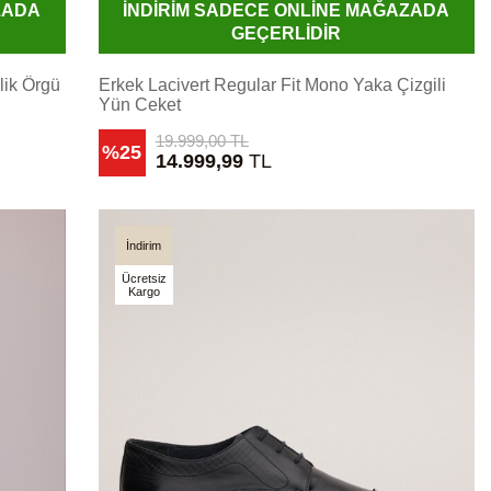
ZADA
İNDİRİM SADECE ONLİNE MAĞAZADA
GEÇERLİDİR
lik Örgü
Erkek Lacivert Regular Fit Mono Yaka Çizgili
Yün Ceket
19.999,00
TL
%25
14.999,99
TL
İndirim
Ücretsiz
Kargo