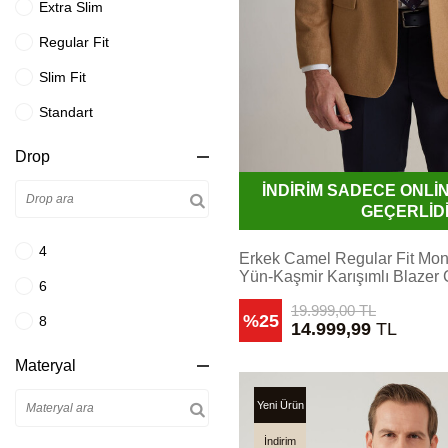
Extra Slim
Gri Krem
34
Regular Fit
Gri Lacivert
46-4
Slim Fit
Gri Mavi
XXL
Standart
Gül Kurusu
36
Drop
Haki Yeşil
3XL
İNDİRİM SADECE ONL
Hardal
38
GEÇERLİD
Havacı Mavi
46-6
4
Erkek Camel Regular Fit Mo
İndigo Mavi
46-8
Yün-Kaşmir Karışımlı Blazer 
6
Kahverengi
39
19.999,00
TL
%25
8
14.999,99
TL
Kemik
4XL
Materyal
Kiremit
40
Koyu Bej
Yeni Ürün
5XL
Koyu Gri
İndirim