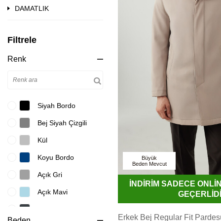
DAMATLIK
Filtrele
Renk
Siyah Bordo
Bej Siyah Çizgili
Kül
Koyu Bordo
Büyük
Beden Mevcut
Açık Gri
İNDİRİM SADECE ONL
Açık Mavi
GEÇERLİD
Antrasit
Erkek Bej Regular Fit Pardes
Beden