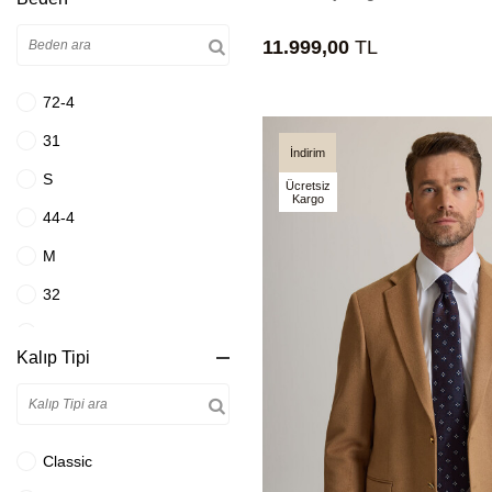
Bej
11.999,00
TL
Beyaz
Beyaz Mavi
72-4
Bordo
31
İndirim
Bordo Rugan
S
Ücretsiz
Kargo
Bordo Siyah
44-4
Camel
M
Ekru
32
Füme
44-6
Kalıp Tipi
Gri
L
Gri Bej
33
Gri Çizgili
44-8
Classic
Gri Kareli
XL