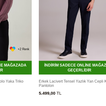
+2 Renk
İNE MAĞAZADA
İNDİRİM SADECE ONLİNE MAĞA
İR
GEÇERLİDİR
lo Yaka Triko
Erkek Lacivert Tensel Yazlık Yan Cepli 
Pantolon
5.499,00
TL