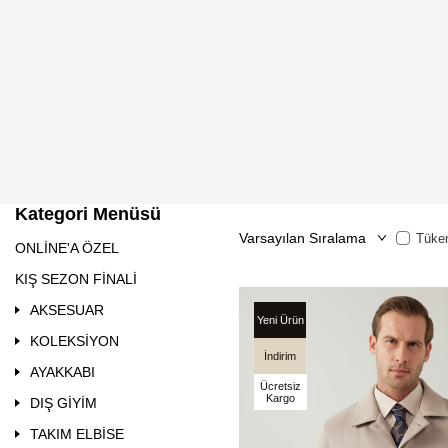
Kategori Menüsü
Tüken
ONLİNE'A ÖZEL
KIŞ SEZON FİNALİ
AKSESUAR
Yeni Ürün
KOLEKSİYON
İndirim
AYAKKABI
Ücretsiz
Kargo
DIŞ GİYİM
TAKIM ELBİSE