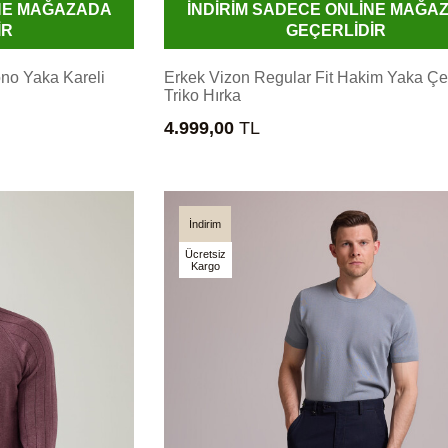
İNE MAĞAZADA
İNDİRİM SADECE ONLİNE MAĞA
İR
GEÇERLİDİR
ono Yaka Kareli
Erkek Vizon Regular Fit Hakim Yaka Çe
Triko Hırka
4.999,00
TL
İndirim
Ücretsiz
Kargo