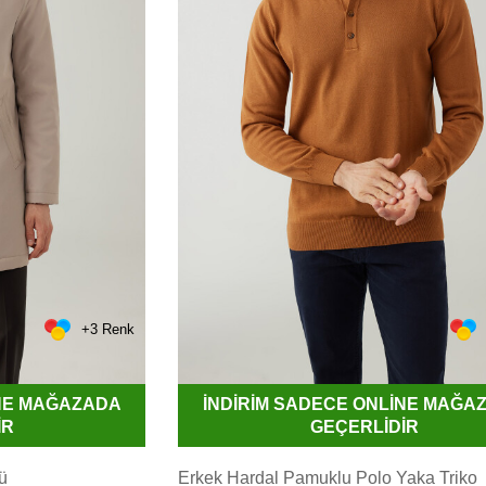
+3 Renk
İNE MAĞAZADA
İNDİRİM SADECE ONLİNE MAĞA
İR
GEÇERLİDİR
ü
Erkek Hardal Pamuklu Polo Yaka Triko