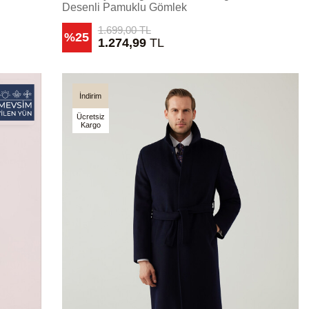
Desenli Pamuklu Gömlek
1.699,00
TL
%25
1.274,99
TL
İndirim
Ücretsiz
Kargo