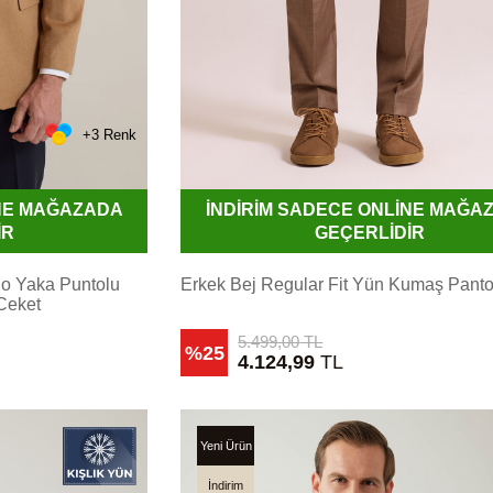
+3 Renk
İNE MAĞAZADA
İNDİRİM SADECE ONLİNE MAĞA
İR
GEÇERLİDİR
no Yaka Puntolu
Erkek Bej Regular Fit Yün Kumaş Pant
Ceket
5.499,00
TL
%25
4.124,99
TL
Yeni Ürün
İndirim