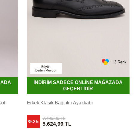
+3 Renk
Büyük
Beden Mevcut
ZADA
İNDİRİM SADECE ONLİNE MAĞAZADA
GEÇERLİDİR
Kot
Erkek Klasik Bağcıklı Ayakkabı
7.499,00
TL
%25
5.624,99
TL