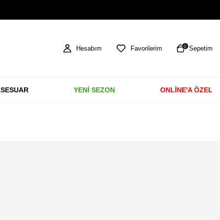
TÜM ÜRÜNLERDE ÜCRETSİZ KARGO
0
Hesabım
Favorilerim
Sepetim
SESUAR
YENİ SEZON
ONLİNE'A ÖZEL