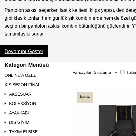
Pantolon askısı seçerken lastik kalitesi, klips yapısı, deri det
gibi klasik tonlar; hem günlük şık kombinlerde hem de özel gün 
seçilen bir pantolon askısı kombin bütünlüğünü güçlendirir. YSF
tamamlayıcı sunar.
Devamını Göster
Kategori Menüsü
Tüken
ONLİNE'A ÖZEL
KIŞ SEZON FİNALİ
AKSESUAR
İndirim
KOLEKSİYON
AYAKKABI
DIŞ GİYİM
TAKIM ELBİSE