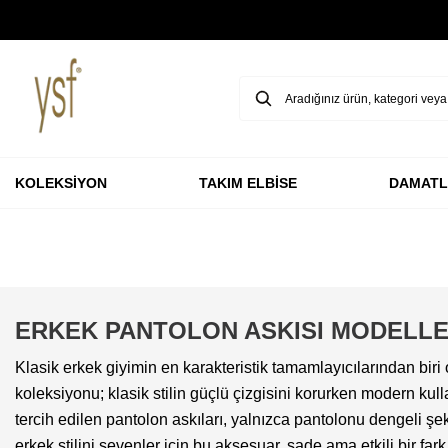
GARANTİ BBVA KARTLARINA ÖZEL VADESİZ 3 TAKSİT
KOLEKSİYON
TAKIM ELBİSE
DAMATL
ERKEK PANTOLON ASKISI MODELLE
Klasik erkek giyimin en karakteristik tamamlayıcılarından biri 
koleksiyonu; klasik stilin güçlü çizgisini korurken modern k
tercih edilen pantolon askıları, yalnızca pantolonu dengeli ş
erkek stilini sevenler için bu aksesuar, sade ama etkili bir fark 