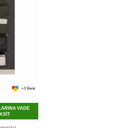
+3 Renk
LARINA VADE
KSİT
Desensiz