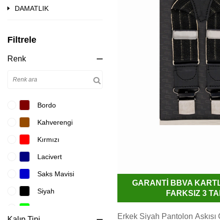
DAMATLIK
Filtrele
Renk
Bordo
Kahverengi
Kırmızı
Lacivert
Saks Mavisi
GARANTİ BBVA KART
Siyah
FARKSIZ 3 TA
Yeşil
Erkek Siyah Pantolon Askısı Ç
Kalıp Tipi