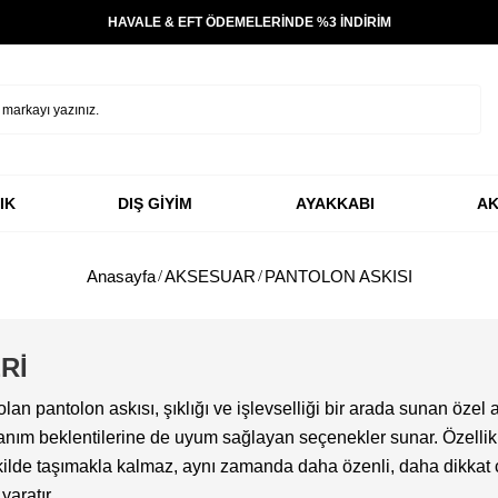
HAVALE & EFT ÖDEMELERİNDE %3 İNDİRİM
IK
DIŞ GİYİM
AYAKKABI
AK
Anasayfa
AKSESUAR
PANTOLON ASKISI
Rİ
olan pantolon askısı, şıklığı ve işlevselliği bir arada sunan öze
ullanım beklentilerine de uyum sağlayan seçenekler sunar. Özell
ekilde taşımakla kalmaz, aynı zamanda daha özenli, daha dikkat 
yaratır.