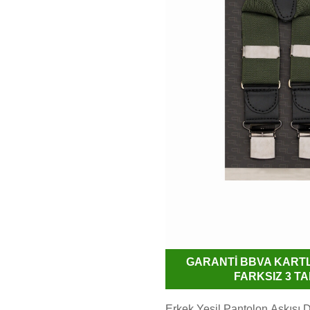
GARANTİ BBVA KART
FARKSIZ 3 TA
Erkek Yeşil Pantolon Askısı 