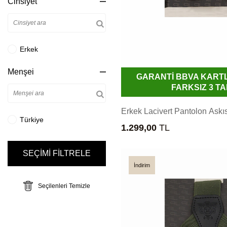
Cinsiyet
Erkek
Menşei
GARANTİ BBVA KART
FARKSIZ 3 TA
Erkek Lacivert Pantolon Askıs
Türkiye
1.299,00
TL
SEÇİMİ FİLTRELE
İndirim
Seçilenleri Temizle