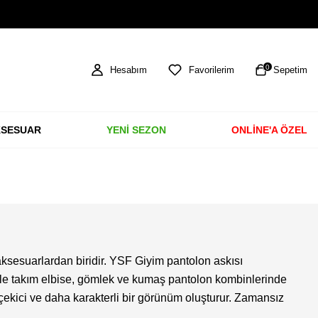
TÜM ÜRÜNLERDE ÜCRETSİZ KARGO
0
Hesabım
Favorilerim
Sepetim
SESUAR
YENİ SEZON
ONLİNE'A ÖZEL
l aksesuarlardan biridir. YSF Giyim pantolon askısı
ikle takım elbise, gömlek ve kumaş pantolon kombinlerinde
çekici ve daha karakterli bir görünüm oluşturur. Zamansız