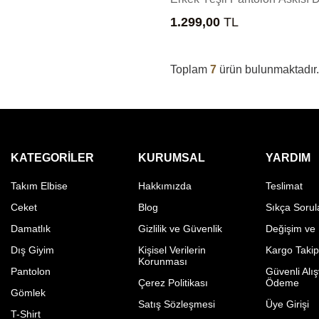
1.299,00
TL
Toplam
7
ürün bulunmaktadır.
KATEGORILER
KURUMSAL
YARDIM
Takım Elbise
Hakkımızda
Teslimat
Ceket
Blog
Sıkça Sorul
Damatlık
Gizlilik ve Güvenlik
Değişim ve
Dış Giyim
Kişisel Verilerin
Kargo Taki
Korunması
Pantolon
Güvenli Alış
Çerez Politikası
Ödeme
Gömlek
Satış Sözleşmesi
Üye Girişi
T-Shirt