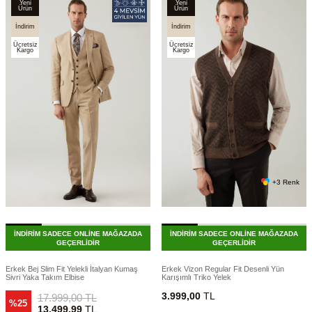
Yeni
Yeni
Ürün
Ürün
İndirim
İndirim
Ücretsiz
Ücretsiz
Kargo
Kargo
+3 Renk
İNDİRİM SADECE ONLİNE MAĞAZADA
İNDİRİM SADECE ONLİNE MAĞAZADA
GEÇERLİDİR
GEÇERLİDİR
Erkek Bej Slim Fit Yelekli İtalyan Kumaş
Erkek Vizon Regular Fit Desenli Yün
Sivri Yaka Takım Elbise
Karışımlı Triko Yelek
3.999,00
TL
17.999,00
TL
%25
13.499,99
TL