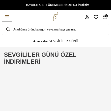
ALE & EFT ÖDEMELERİNDE %3 İNDİRİM
TÜM ÜRÜNLE
0
Anasayfa
SEVGİLİLER GÜNÜ
SEVGİLİLER GÜNÜ ÖZEL
İNDİRİMLERİ