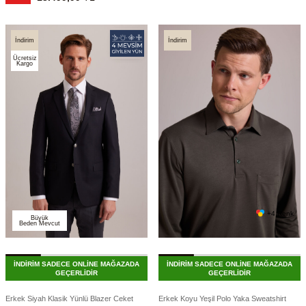
İndirim
İndirim
Ücretsiz
Kargo
+4 Renk
Büyük
Beden Mevcut
İNDİRİM SADECE ONLİNE MAĞAZADA
İNDİRİM SADECE ONLİNE MAĞAZADA
GEÇERLİDİR
GEÇERLİDİR
Erkek Siyah Klasik Yünlü Blazer Ceket
Erkek Koyu Yeşil Polo Yaka Sweatshirt