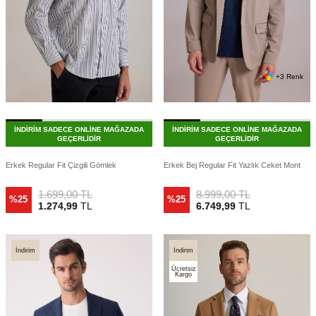
+3 Renk
İNDİRİM SADECE ONLİNE MAĞAZADA
İNDİRİM SADECE ONLİNE MAĞAZADA
GEÇERLİDİR
GEÇERLİDİR
Erkek Regular Fit Çizgili Gömlek
Erkek Bej Regular Fit Yazlık Ceket Mont
1.699,00
TL
8.999,00
TL
%25
%25
1.274,99
TL
6.749,99
TL
İndirim
İndirim
Ücretsiz
Kargo