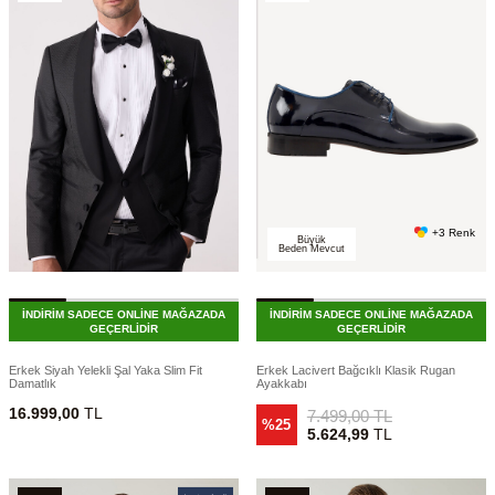
+3 Renk
Büyük
Beden Mevcut
İNDİRİM SADECE ONLİNE MAĞAZADA
İNDİRİM SADECE ONLİNE MAĞAZADA
GEÇERLİDİR
GEÇERLİDİR
Erkek Siyah Yelekli Şal Yaka Slim Fit
Erkek Lacivert Bağcıklı Klasik Rugan
Damatlık
Ayakkabı
16.999,00
TL
7.499,00
TL
%25
5.624,99
TL