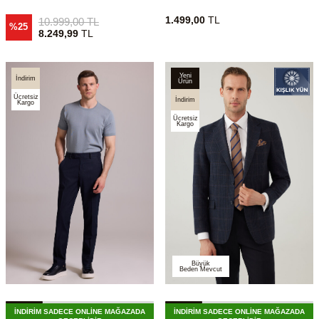
1.499,00
TL
10.999,00
TL
%25
8.249,99
TL
Yeni
İndirim
Ürün
Ücretsiz
İndirim
Kargo
Ücretsiz
Kargo
Büyük
Beden Mevcut
İNDİRİM SADECE ONLİNE MAĞAZADA
İNDİRİM SADECE ONLİNE MAĞAZADA