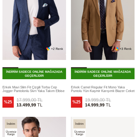
+2 Renk
+3 Renk
İNDİRİM SADECE ONLİNE MAĞAZADA
İNDİRİM SADECE ONLİNE MAĞAZADA
GEÇERLİDİR
GEÇERLİDİR
Erkek Mavi Slim Fit Çizgili Torba Cep
Erkek Camel Regular Fit Mono Yaka
Jogger Pantolonlu Sivri Yaka Takım Elbise
Puntolu Yün-Kaşmir Karışımlı Blazer Ceket
17.999,00
TL
19.999,00
TL
%25
%25
13.499,99
TL
14.999,99
TL
İndirim
İndirim
Ücretsiz
Ücretsiz
Kargo
Kargo