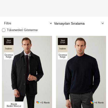
Filtre
Tükenenleri Gösterme
Yeni
Yeni
Ürün
Ürün
İndirim
İndirim
Ücretsiz
Ücretsiz
Kargo
Kargo
+3 Renk
+4 Renk
Büyük
Beden Mevcut