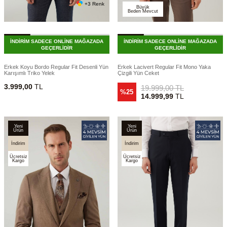
+3 Renk
Büyük
Beden Mevcut
İNDİRİM SADECE ONLİNE MAĞAZADA
İNDİRİM SADECE ONLİNE MAĞAZADA
GEÇERLİDİR
GEÇERLİDİR
Erkek Koyu Bordo Regular Fit Desenli Yün
Erkek Lacivert Regular Fit Mono Yaka
Karışımlı Triko Yelek
Çizgili Yün Ceket
3.999,00
TL
19.999,00
TL
%25
14.999,99
TL
Yeni
Yeni
Ürün
Ürün
İndirim
İndirim
Ücretsiz
Ücretsiz
Kargo
Kargo