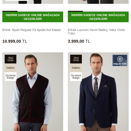
İNDİRİM SADECE ONLİNE MAĞAZADA
İNDİRİM SADECE ONLİNE MAĞAZADA
GEÇERLİDİR
GEÇERLİDİR
Erkek Siyah Regular Fit Apolet Kol Kaban
Erkek Lacivert Yarım Balıkçı Yaka Yünlü
Triko
10.999,00
TL
3.999,00
TL
Yeni
Yeni
Ürün
Ürün
İndirim
İndirim
Ücretsiz
Ücretsiz
Kargo
Kargo