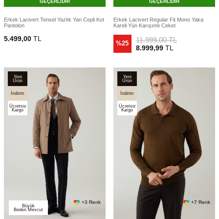
GEÇERLİDİR
GEÇERLİDİR
Erkek Lacivert Tensel Yazlık Yan Cepli Kot
Erkek Lacivert Regular Fit Mono Yaka
Pantolon
Kareli Yün Karışımlı Ceket
5.499,00
TL
11.999,00
TL
%25
8.999,99
TL
Yeni
Yeni
Ürün
Ürün
İndirim
İndirim
Ücretsiz
Ücretsiz
Kargo
Kargo
+3 Renk
+7 Renk
Büyük
Beden Mevcut