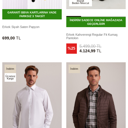
Büyük
Beden Mevcut
GARANTİ BBVA KARTLARINA VADE
FARKSIZ 3 TAKSİT
İNDİRİM SADECE ONLİNE MAĞAZADA
GEÇERLİDİR
Erkek Siyah Saten Papyon
Erkek Kahverengi Regular Fit Kumaş
699,00
TL
Pantolon
5.499,00
TL
%25
4.124,99
TL
İndirim
İndirim
Ücretsiz
Kargo