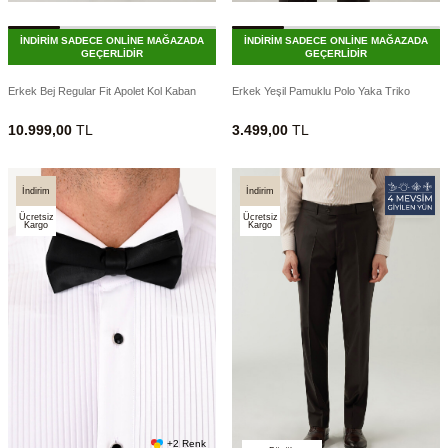
İNDİRİM SADECE ONLİNE MAĞAZADA
İNDİRİM SADECE ONLİNE MAĞAZADA
GEÇERLİDİR
GEÇERLİDİR
Erkek Bej Regular Fit Apolet Kol Kaban
Erkek Yeşil Pamuklu Polo Yaka Triko
10.999,00
TL
3.499,00
TL
İndirim
İndirim
Ücretsiz
Ücretsiz
Kargo
Kargo
+2 Renk