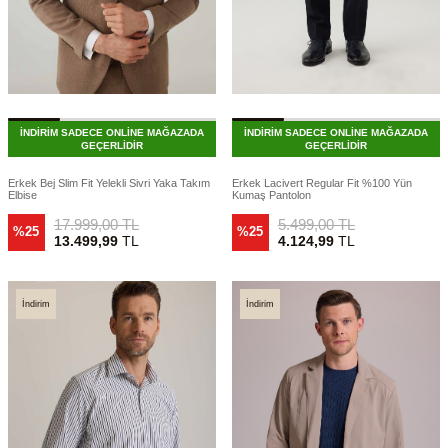
İNDİRİM SADECE ONLİNE MAĞAZADA
İNDİRİM SADECE ONLİNE MAĞAZADA
GEÇERLİDİR
GEÇERLİDİR
Erkek Bej Slim Fit Yelekli Sivri Yaka Takım
Erkek Lacivert Regular Fit %100 Yün
Elbise
Kumaş Pantolon
17.999,00
TL
5.499,00
TL
%25
%25
13.499,99
TL
4.124,99
TL
İndirim
İndirim