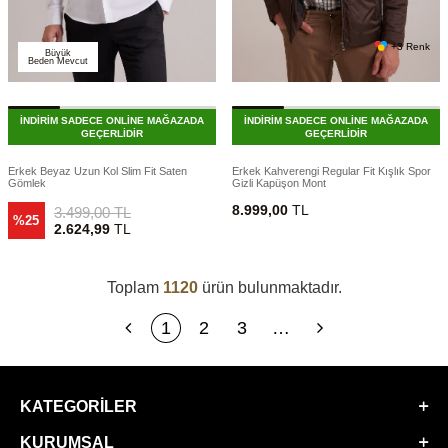
+3 Renk
Büyük
Beden Mevcut
İNDİRİM SADECE ONLİNE MAĞAZADA
İNDİRİM SADECE ONLİNE MAĞAZADA
GEÇERLİDİR
GEÇERLİDİR
Erkek Beyaz Uzun Kol Slim Fit Saten
Erkek Kahverengi Regular Fit Kışlık Spor
Gömlek
Gizli Kapüşon Mont
8.999,00
TL
3.499,00
TL
%25
2.624,99
TL
Toplam
1120
ürün bulunmaktadır.
1
2
3
…
KATEGORILER
KURUMSAL