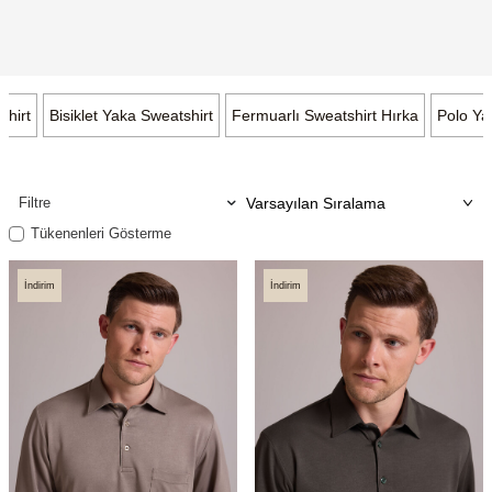
shirt
Bisiklet Yaka Sweatshirt
Fermuarlı Sweatshirt Hırka
Polo Ya
Filtre
Tükenenleri Gösterme
İndirim
İndirim