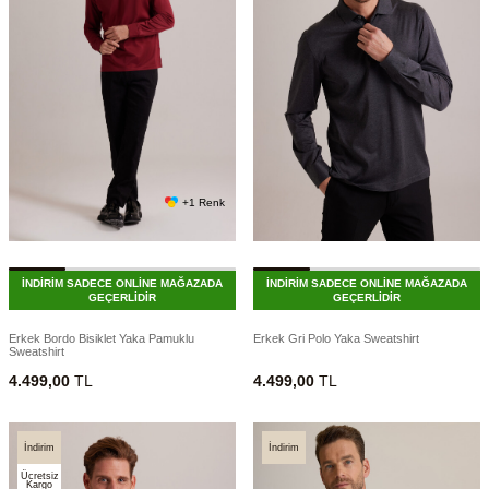
+1 Renk
İNDİRİM SADECE ONLİNE MAĞAZADA
İNDİRİM SADECE ONLİNE MAĞAZADA
GEÇERLİDİR
GEÇERLİDİR
Erkek Bordo Bisiklet Yaka Pamuklu
Erkek Gri Polo Yaka Sweatshirt
Sweatshirt
4.499,00
TL
4.499,00
TL
İndirim
İndirim
Ücretsiz
Kargo