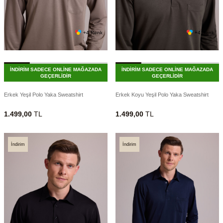
+4 Renk
+4 Renk
İNDİRİM SADECE ONLİNE MAĞAZADA
İNDİRİM SADECE ONLİNE MAĞAZADA
GEÇERLİDİR
GEÇERLİDİR
Erkek Yeşil Polo Yaka Sweatshirt
Erkek Koyu Yeşil Polo Yaka Sweatshirt
1.499,00
TL
1.499,00
TL
İndirim
İndirim