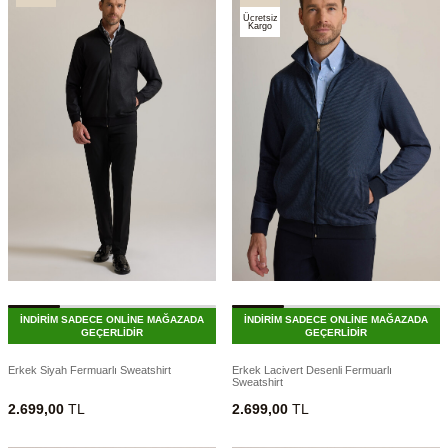
Ücretsiz
Kargo
İNDİRİM SADECE ONLİNE MAĞAZADA
İNDİRİM SADECE ONLİNE MAĞAZADA
GEÇERLİDİR
GEÇERLİDİR
Erkek Siyah Fermuarlı Sweatshirt
Erkek Lacivert Desenli Fermuarlı
Sweatshirt
2.699,00
TL
2.699,00
TL