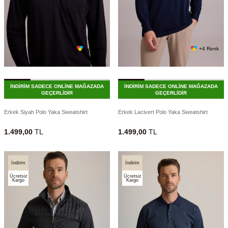
+4 Renk
+4 Renk
İNDİRİM SADECE ONLİNE MAĞAZADA
İNDİRİM SADECE ONLİNE MAĞAZADA
GEÇERLİDİR
GEÇERLİDİR
Erkek Siyah Polo Yaka Sweatshirt
Erkek Lacivert Polo Yaka Sweatshirt
1.499,00
TL
1.499,00
TL
İndirim
İndirim
Ücretsiz
Ücretsiz
Kargo
Kargo