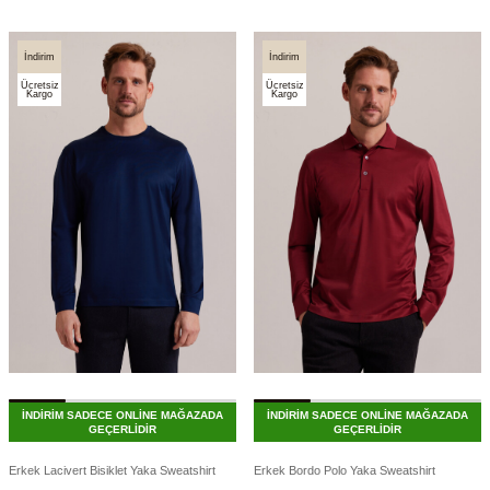
İndirim
İndirim
Ücretsiz
Ücretsiz
Kargo
Kargo
İNDİRİM SADECE ONLİNE MAĞAZADA
İNDİRİM SADECE ONLİNE MAĞAZADA
GEÇERLİDİR
GEÇERLİDİR
Erkek Lacivert Bisiklet Yaka Sweatshirt
Erkek Bordo Polo Yaka Sweatshirt