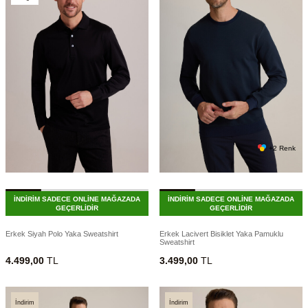
+2 Renk
İNDİRİM SADECE ONLİNE MAĞAZADA
İNDİRİM SADECE ONLİNE MAĞAZADA
GEÇERLİDİR
GEÇERLİDİR
Erkek Siyah Polo Yaka Sweatshirt
Erkek Lacivert Bisiklet Yaka Pamuklu
Sweatshirt
4.499,00
TL
3.499,00
TL
İndirim
İndirim