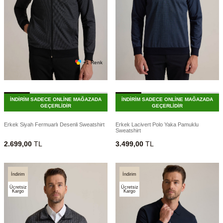
+1 Renk
İNDİRİM SADECE ONLİNE MAĞAZADA
İNDİRİM SADECE ONLİNE MAĞAZADA
GEÇERLİDİR
GEÇERLİDİR
Erkek Siyah Fermuarlı Desenli Sweatshirt
Erkek Lacivert Polo Yaka Pamuklu
Sweatshirt
2.699,00
TL
3.499,00
TL
İndirim
İndirim
Ücretsiz
Ücretsiz
Kargo
Kargo