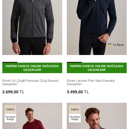
+2 Renk
İNDİRİM SADECE ONLİNE MAĞAZADA
İNDİRİM SADECE ONLİNE MAĞAZADA
GEÇERLİDİR
GEÇERLİDİR
Erkek Gri Çizgili Fermuarlı Çizgi Desenli
Erkek Lacivert Polo Yaka Pamuklu
Sweatshirt
Sweatshirt
2.699,00
TL
3.499,00
TL
İndirim
İndirim
Ücretsiz
Ücretsiz
Kargo
Kargo