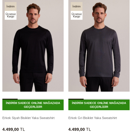
İndirim
İndirim
Ücretsiz
Ücretsiz
Kargo
Kargo
İNDİRİM SADECE ONLİNE MAĞAZADA
İNDİRİM SADECE ONLİNE MAĞAZADA
GEÇERLİDİR
GEÇERLİDİR
Erkek Siyah Bisiklet Yaka Sweatshirt
Erkek Gri Bisiklet Yaka Sweatshirt
4.499,00
TL
4.499,00
TL