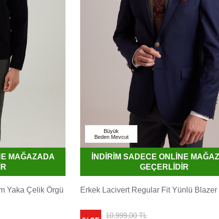
Büyük
Beden Mevcut
İNE MAĞAZADA
İNDİRİM SADECE ONLİNE MAĞA
İR
GEÇERLİDİR
im Yaka Çelik Örgü
Erkek Lacivert Regular Fit Yünlü Blazer
10.999,00
TL