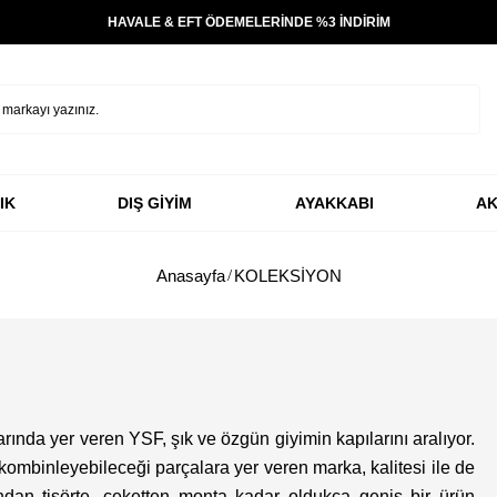
TÜM ÜRÜNLERDE ÜCRETSİZ KARGO
IK
DIŞ GİYİM
AYAKKABI
AK
Anasayfa
KOLEKSİYON
ında yer veren YSF, şık ve özgün giyimin kapılarını aralıyor.
 kombinleyebileceği parçalara yer veren marka, kalitesi ile de
dan tişörte, ceketten monta kadar oldukça geniş bir ürün