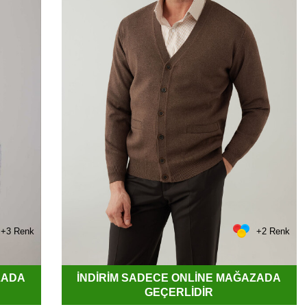
+3 Renk
+2 Renk
ZADA
İNDİRİM SADECE ONLİNE MAĞAZADA
GEÇERLİDİR