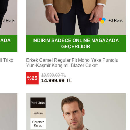
+3 Renk
+3 Renk
ZADA
İNDİRİM SADECE ONLİNE MAĞAZADA
GEÇERLİDİR
i Triko
Erkek Camel Regular Fit Mono Yaka Puntolu
Yün-Kaşmir Karışımlı Blazer Ceket
19.999,00
TL
%25
14.999,99
TL
Yeni Ürün
İndirim
Ücretsiz
Kargo