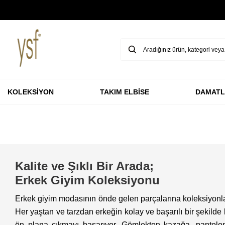
HAVALE & EFT ÖDEMELERİNDE %3 İNDİRİM
KOLEKSİYON
TAKIM ELBİSE
DAMATL
Kalite ve Şıklı Bir Arada;
Erkek Giyim Koleksiyonu
Erkek giyim modasının önde gelen parçalarına koleksiyonlar
Her yaştan ve tarzdan erkeğin kolay ve başarılı bir şekilde
ön plana çıkmayı başarıyor. Gömlekten kazağa, pantolon