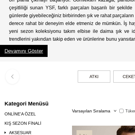
çeşitliliği sunan YSF, farklı parçaları başarılı bir şek
günlerde giyebileceğiniz birbirinden şık ve rahat parçaların 
derece rahat bir deneyim elde etmeniz de mümkün. İş hay
yeni sezon koleksiyonu takım elbise ile daima şık ve id
trendlerini yakından takip eden ve ürünlerine bunu yansıta
yaşatıyor. Hem günlük kullanım hem de özel günleriniz i
Devamını Göster
olanak tanıyan YSF, özgün ve çekici damatlıkları ile de ö
kaliteli ve çekici modeller, şıklığın ve rahatlığın kapıları
sağlayan damatlık modelleri ile bu özel gününüzde stilinizle
ATKI
CEKE
Dikkat Çekici Erkek Giyim Kombin Se
Şık ve bakımlı bir görünüm ortaya koymak, uyumlu ve d
markasına ait birbirinden şık ve kaliteli parçalarla özgün
Kategori Menüsü
dikkatleri üzerinize toplayabilirsiniz. Kot pantolon üzerine 
Tüken
ONLİNE'A ÖZEL
bir stile imza atabilirsiniz. Soğuk kış ayları için tercih
KIŞ SEZON FİNALİ
edebilir hem de vücut ısınızı koruyabilirsiniz. Düğün gün
arayışında iseniz; YSF, bu noktadaki ihtiyacınıza da başarılı 
AKSESUAR