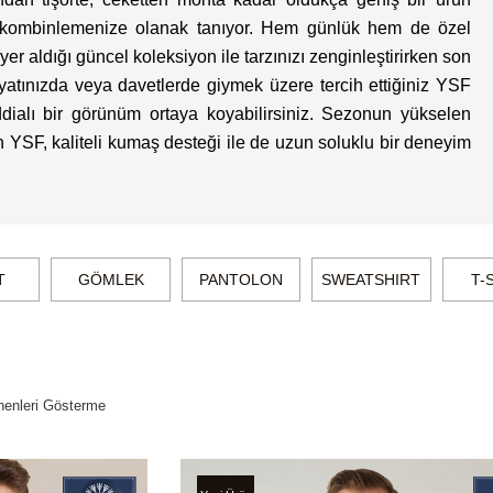
ilde kombinlemenize olanak tanıyor. Hem günlük hem de özel
yer aldığı güncel koleksiyon ile tarzınızı zenginleştirirken son
atınızda veya davetlerde giymek üzere tercih ettiğiniz YSF
dialı bir görünüm ortaya koyabilirsiniz. Sezonun yükselen
n YSF, kaliteli kumaş desteği ile de uzun soluklu bir deneyim
çin daima şık ve dikkat çekici bir kombinler hazırlamanıza
n plana çıkıyor. Damatlık kategorisinde yer alan birbirinden
nı aralıyor. Bu noktada sizler de tarzınıza ve bedeninize uyum
 ön plana çıkabilirsiniz.
T
GÖMLEK
PANTOLON
SWEATSHIRT
T-
çenekleri;
ikkat çekici bir kombinle mümkün oluyor. Bu noktada YSF
 kombinler oluşturabilir, tarzınızla bulunduğunuz ortamlarda
tercih edeceğiniz polo yaka tişört ile hem rahat hem de çarpıcı
enleri Gösterme
 edeceğiniz triko seçenekleriyle ise hem şık bir görünüm elde
ünüz için oldukça şık, kaliteli, aynı zamanda rahat damatlık
bir şekilde yanıt veriyor. Kaliteli ve son derece şık parçaların