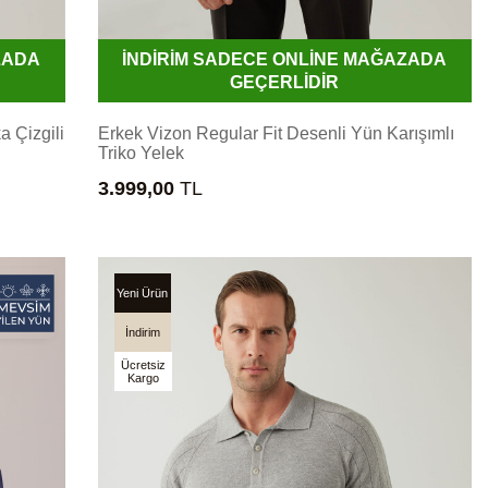
ZADA
İNDİRİM SADECE ONLİNE MAĞAZADA
GEÇERLİDİR
 Çizgili
Erkek Vizon Regular Fit Desenli Yün Karışımlı
Triko Yelek
3.999,00
TL
Yeni Ürün
İndirim
Ücretsiz
Kargo