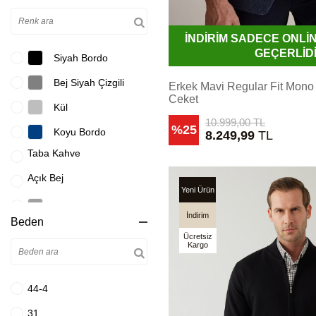
İNDİRİM SADECE ONL
GEÇERLİD
Siyah Bordo
Bej Siyah Çizgili
Erkek Mavi Regular Fit Mono 
Ceket
Kül
10.999,00
TL
%25
Koyu Bordo
8.249,99
TL
Taba Kahve
Açık Bej
Yeni Ürün
Açık Gri
İndirim
Beden
Açık Kahverengi
Ücretsiz
Kargo
Açık Mavi
Antrasit
44-4
Bebe Mavisi
31