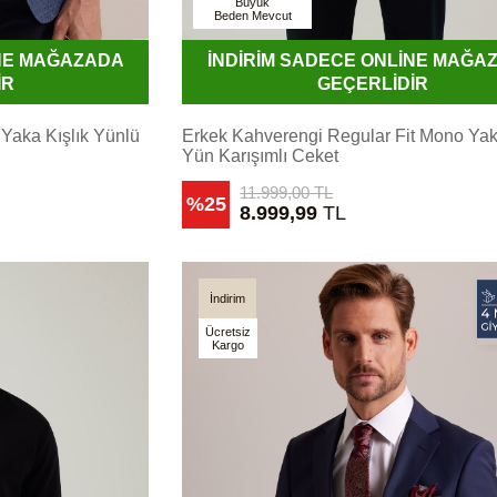
Büyük
Beden Mevcut
İNE MAĞAZADA
İNDİRİM SADECE ONLİNE MAĞA
İR
GEÇERLİDİR
Yaka Kışlık Yünlü
Erkek Kahverengi Regular Fit Mono Yaka
Yün Karışımlı Ceket
11.999,00
TL
%25
8.999,99
TL
İndirim
Ücretsiz
Kargo