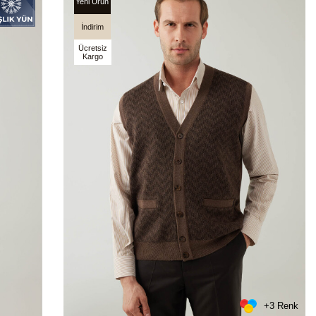
Yeni Ürün
İndirim
Ücretsiz
Kargo
+3 Renk