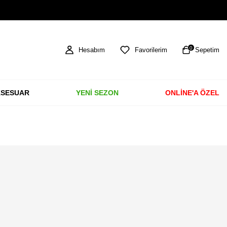
HAVALE & EFT ÖDEMELERİNDE %3 İNDİRİM
0
Hesabım
Favorilerim
Sepetim
SESUAR
YENİ SEZON
ONLİNE'A ÖZEL