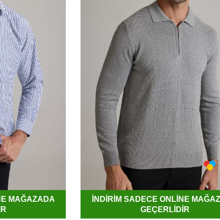
İNE MAĞAZADA
İNDİRİM SADECE ONLİNE MAĞA
İR
GEÇERLİDİR