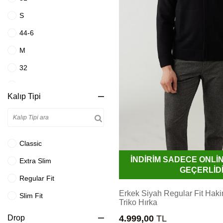
Bej
S
Beyaz
44-6
Beyaz Mavi
M
Bordo
32
Buz Mavisi
L
Kalıp Tipi
Camel
33
Ekru
XL
Eskitme Kahve
34
Classic
Füme
XXL
İNDİRİM SADECE ONL
Extra Slim
Gri
GEÇERLİD
36
Regular Fit
Gri Çizgili
46-4
Erkek Siyah Regular Fit Hak
Slim Fit
Gri Lacivert
Triko Hırka
46-6
Drop
4.999,00
TL
Gri Mavi