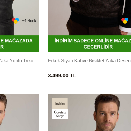
+4 Renk
İNE MAĞAZADA
İNDİRİM SADECE ONLİNE MAĞA
İR
GEÇERLİDİR
Yaka Yünlü Triko
Erkek Siyah Kahve Bisiklet Yaka Desenl
3.499,00
TL
İndirim
Ücretsiz
Kargo