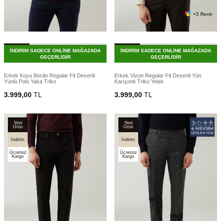
+3 Renk
İNDİRİM SADECE ONLİNE MAĞAZADA
İNDİRİM SADECE ONLİNE MAĞAZADA
GEÇERLİDİR
GEÇERLİDİR
Erkek Koyu Bordo Regular Fit Desenli
Erkek Vizon Regular Fit Desenli Yün
Yünlü Polo Yaka Triko
Karışımlı Triko Yelek
3.999,00
TL
3.999,00
TL
Yeni
Yeni
Ürün
Ürün
İndirim
İndirim
Ücretsiz
Ücretsiz
Kargo
Kargo