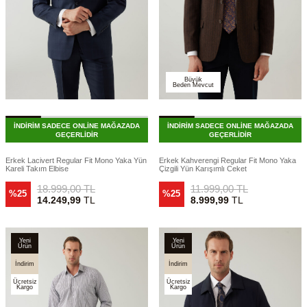
Büyük
Beden Mevcut
İNDİRİM SADECE ONLİNE MAĞAZADA
İNDİRİM SADECE ONLİNE MAĞAZADA
GEÇERLİDİR
GEÇERLİDİR
Erkek Lacivert Regular Fit Mono Yaka Yün
Erkek Kahverengi Regular Fit Mono Yaka
Kareli Takım Elbise
Çizgili Yün Karışımlı Ceket
18.999,00
TL
11.999,00
TL
%25
%25
14.249,99
TL
8.999,99
TL
Yeni
Yeni
Ürün
Ürün
İndirim
İndirim
Ücretsiz
Ücretsiz
Kargo
Kargo