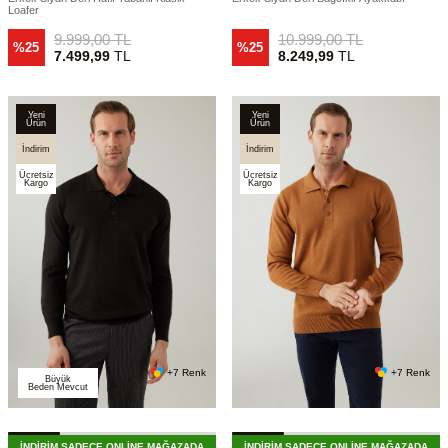
Loafer
9.999,00
TL
10.999,00
TL
%25
%25
7.499,99
TL
8.249,99
TL
Yeni
Yeni
Ürün
Ürün
İndirim
İndirim
Ücretsiz
Ücretsiz
Kargo
Kargo
+7 Renk
+7 Renk
Büyük
Beden Mevcut
İNDİRİM SADECE ONLİNE MAĞAZADA
İNDİRİM SADECE ONLİNE MAĞAZADA