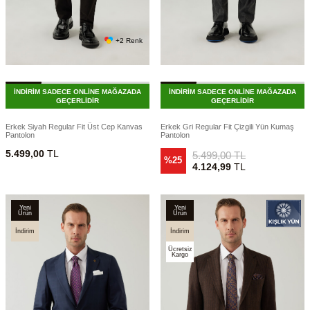
+2 Renk
İNDİRİM SADECE ONLİNE MAĞAZADA
İNDİRİM SADECE ONLİNE MAĞAZADA
GEÇERLİDİR
GEÇERLİDİR
Erkek Siyah Regular Fit Üst Cep Kanvas
Erkek Gri Regular Fit Çizgili Yün Kumaş
Pantolon
Pantolon
5.499,00
TL
5.499,00
TL
%25
4.124,99
TL
Yeni
Yeni
Ürün
Ürün
İndirim
İndirim
Ücretsiz
Kargo