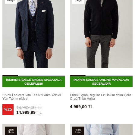
Kargo
Kargo
İNDİRİM SADECE ONLİNE MAĞAZADA
İNDİRİM SADECE ONLİNE MAĞAZADA
GEÇERLİDİR
GEÇERLİDİR
Erkek Lacivert Slim Fit Sivri Yaka Yelekli
Erkek Siyah Regular Fit Hakim Yaka Çelik
Yün Takım elbise
Örgü Triko Hırka
4.999,00
TL
19.999,00
TL
%25
14.999,99
TL
Yeni
Yeni
Ürün
Ürün