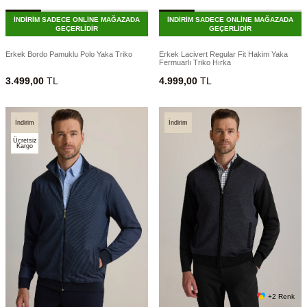
İNDİRİM SADECE ONLİNE MAĞAZADA
İNDİRİM SADECE ONLİNE MAĞAZADA
GEÇERLİDİR
GEÇERLİDİR
Erkek Bordo Pamuklu Polo Yaka Triko
Erkek Lacivert Regular Fit Hakim Yaka
Fermuarlı Triko Hırka
3.499,00
TL
4.999,00
TL
İndirim
İndirim
Ücretsiz
Kargo
+2 Renk