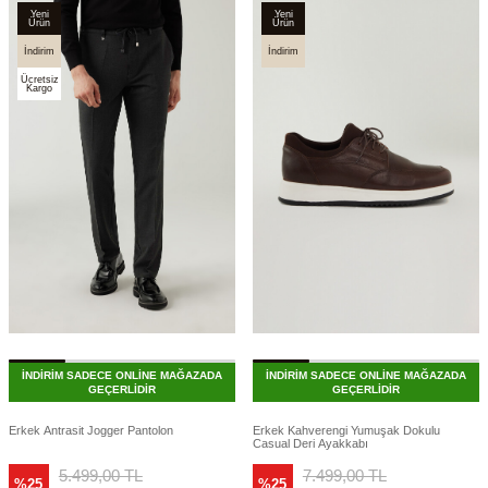
Yeni
Yeni
Ürün
Ürün
İndirim
İndirim
Ücretsiz
Kargo
İNDİRİM SADECE ONLİNE MAĞAZADA
İNDİRİM SADECE ONLİNE MAĞAZADA
GEÇERLİDİR
GEÇERLİDİR
Erkek Antrasit Jogger Pantolon
Erkek Kahverengi Yumuşak Dokulu
Casual Deri Ayakkabı
5.499,00
TL
7.499,00
TL
%25
%25