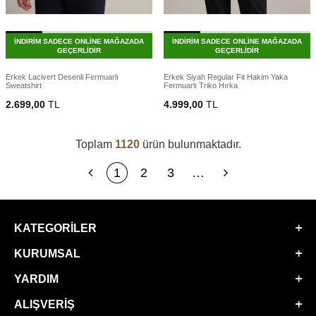
İNDİRİM SADECE ONLİNE MAĞAZADA
İNDİRİM SADECE ONLİNE MAĞAZADA
GEÇERLİDİR
GEÇERLİDİR
Erkek Lacivert Desenli Fermuarlı
Erkek Siyah Regular Fit Hakim Yaka
Sweatshirt
Fermuarlı Triko Hırka
2.699,00
TL
4.999,00
TL
Toplam
1120
ürün bulunmaktadır.
1
2
3
…
KATEGORILER
KURUMSAL
YARDIM
ALIŞVERIŞ