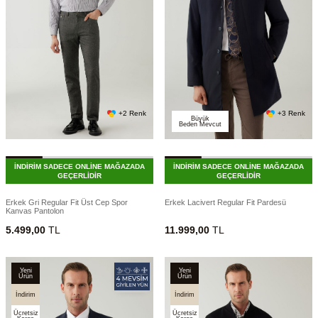
+2 Renk
+3 Renk
Büyük
Beden Mevcut
İNDİRİM SADECE ONLİNE MAĞAZADA
İNDİRİM SADECE ONLİNE MAĞAZADA
GEÇERLİDİR
GEÇERLİDİR
Erkek Gri Regular Fit Üst Cep Spor
Erkek Lacivert Regular Fit Pardesü
Kanvas Pantolon
5.499,00
TL
11.999,00
TL
Yeni
Yeni
Ürün
Ürün
İndirim
İndirim
Ücretsiz
Ücretsiz