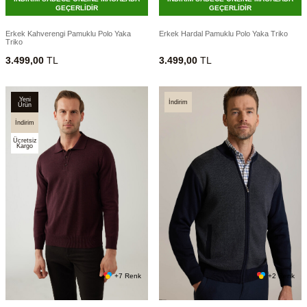
GEÇERLİDİR
GEÇERLİDİR
Erkek Kahverengi Pamuklu Polo Yaka
Erkek Hardal Pamuklu Polo Yaka Triko
Triko
3.499,00
TL
3.499,00
TL
Yeni
İndirim
Ürün
İndirim
Ücretsiz
Kargo
+7 Renk
+2 Renk