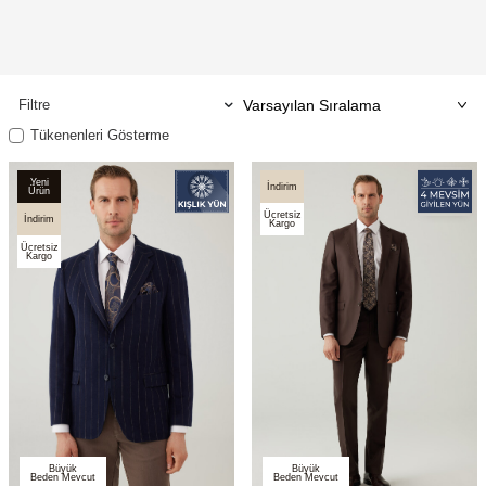
Filtre
Tükenenleri Gösterme
Yeni
İndirim
Ürün
Ücretsiz
İndirim
Kargo
Ücretsiz
Kargo
Büyük
Büyük
Beden Mevcut
Beden Mevcut