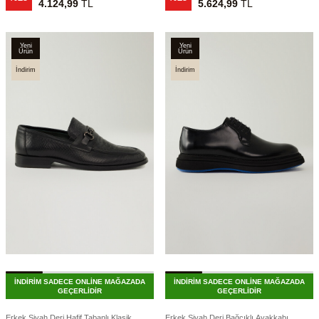
4.124,99
TL
5.624,99
TL
Yeni
Yeni
Ürün
Ürün
İndirim
İndirim
İNDİRİM SADECE ONLİNE MAĞAZADA
İNDİRİM SADECE ONLİNE MAĞAZADA
GEÇERLİDİR
GEÇERLİDİR
Erkek Siyah Deri Hafif Tabanlı Klasik
Erkek Siyah Deri Bağcıklı Ayakkabı