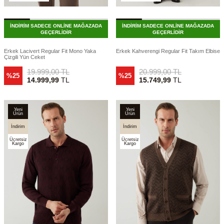
İNDİRİM SADECE ONLİNE MAĞAZADA
İNDİRİM SADECE ONLİNE MAĞAZADA
GEÇERLİDİR
GEÇERLİDİR
Erkek Lacivert Regular Fit Mono Yaka
Erkek Kahverengi Regular Fit Takım Elbise
Çizgili Yün Ceket
19.999,00
TL
20.999,00
TL
%25
%25
14.999,99
TL
15.749,99
TL
Yeni
Yeni
Ürün
Ürün
İndirim
İndirim
Ücretsiz
Ücretsiz
Kargo
Kargo