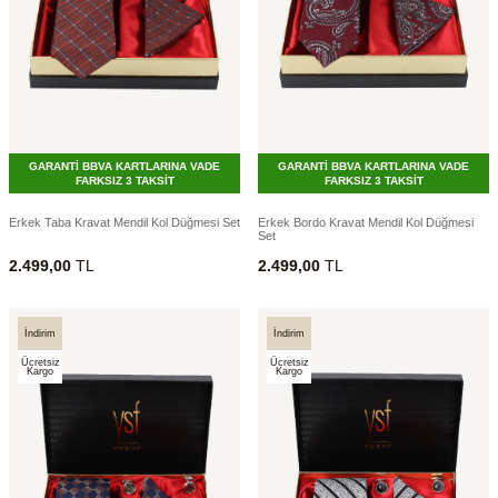
GARANTİ BBVA KARTLARINA VADE
GARANTİ BBVA KARTLARINA VADE
FARKSIZ 3 TAKSİT
FARKSIZ 3 TAKSİT
Erkek Taba Kravat Mendil Kol Düğmesi Set
Erkek Bordo Kravat Mendil Kol Düğmesi
Set
2.499,00
TL
2.499,00
TL
İndirim
İndirim
Ücretsiz
Ücretsiz
Kargo
Kargo