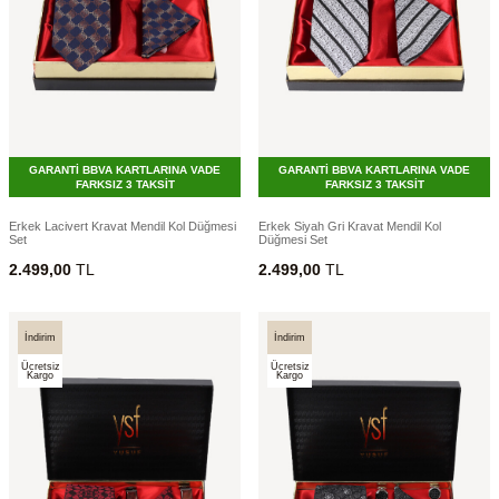
GARANTİ BBVA KARTLARINA VADE
GARANTİ BBVA KARTLARINA VADE
FARKSIZ 3 TAKSİT
FARKSIZ 3 TAKSİT
Erkek Lacivert Kravat Mendil Kol Düğmesi
Erkek Siyah Gri Kravat Mendil Kol
Set
Düğmesi Set
2.499,00
TL
2.499,00
TL
İndirim
İndirim
Ücretsiz
Ücretsiz
Kargo
Kargo