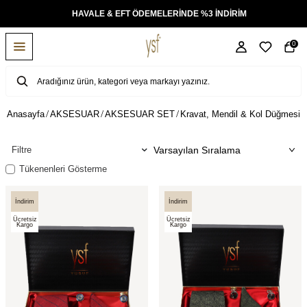
KSİT
HAVALE & EFT ÖDEMELERİNDE %3 İNDİRİM
0
Anasayfa
AKSESUAR
AKSESUAR SET
Kravat, Mendil & Kol Düğmesi
Filtre
Tükenenleri Gösterme
İndirim
İndirim
Ücretsiz
Ücretsiz
Kargo
Kargo