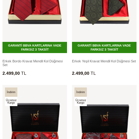
GARANTİ BBVA KARTLARINA VADE
GARANTİ BBVA KARTLARINA VADE
FARKSIZ 3 TAKSİT
FARKSIZ 3 TAKSİT
Erkek Bordo Kravat Mendil Kol Düğmesi
Erkek Yeşil Kravat Mendil Kol Düğmesi Set
Set
2.499,00
TL
2.499,00
TL
İndirim
İndirim
Ücretsiz
Ücretsiz
Kargo
Kargo