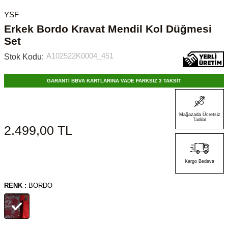
YSF
Erkek Bordo Kravat Mendil Kol Düğmesi
Set
A102522K0004_451
Stok Kodu:
GARANTİ BBVA KARTLARINA VADE FARKSIZ 3 TAKSİT
Mağazada Ücretsiz
Tadilat
2.499,00
TL
Kargo Bedava
RENK :
BORDO