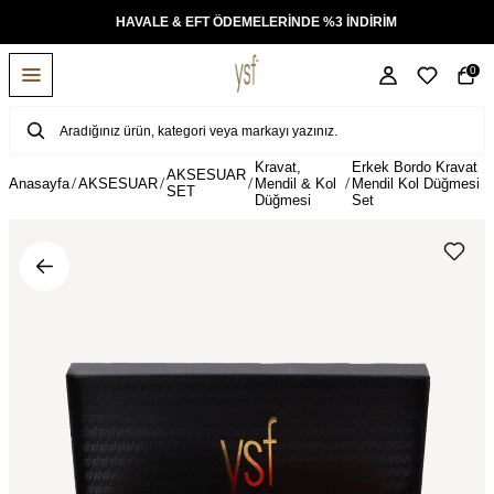
KSİT
HAVALE & EFT ÖDEMELERİNDE %3 İNDİRİM
0
Kravat,
Erkek Bordo Kravat
AKSESUAR
Anasayfa
AKSESUAR
Mendil & Kol
Mendil Kol Düğmesi
SET
Düğmesi
Set