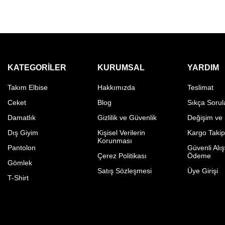
KATEGORILER
KURUMSAL
YARDIM
Takım Elbise
Hakkımızda
Teslimat
Ceket
Blog
Sıkça Sorul
Damatlık
Gizlilik ve Güvenlik
Değişim ve
Dış Giyim
Kişisel Verilerin
Kargo Taki
Korunması
Pantolon
Güvenli Alış
Çerez Politikası
Ödeme
Gömlek
Satış Sözleşmesi
Üye Girişi
T-Shirt