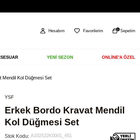
TÜM ÜRÜNLERDE ÜCRETSİZ KARGO
0
Hesabım
Favorilerim
Sepetim
SESUAR
YENİ SEZON
ONLİNE'A ÖZEL
t Mendil Kol Düğmesi Set
YSF
Erkek Bordo Kravat Mendil
Kol Düğmesi Set
A102522K0001_451
Stok Kodu: