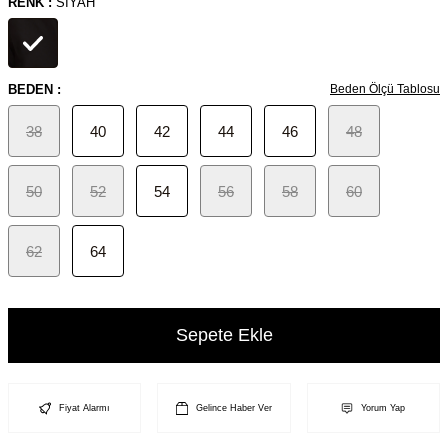
RENK :
SIYAH
BEDEN :
Beden Ölçü Tablosu
38
40
42
44
46
48
50
52
54
56
58
60
62
64
Sepete Ekle
Fiyat Alarmı
Gelince Haber Ver
Yorum Yap