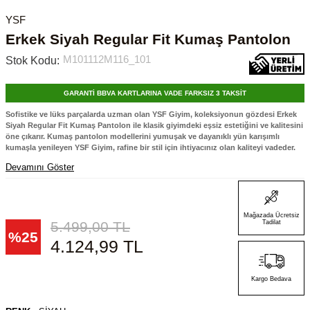
YSF
Erkek Siyah Regular Fit Kumaş Pantolon
M101112M116_101
Stok Kodu:
GARANTİ BBVA KARTLARINA VADE FARKSIZ 3 TAKSİT
Sofistike ve lüks parçalarda uzman olan YSF Giyim, koleksiyonun gözdesi Erkek
Siyah Regular Fit Kumaş Pantolon ile klasik giyimdeki eşsiz estetiğini ve kalitesini
öne çıkarır. Kumaş pantolon modellerini yumuşak ve dayanıklı yün karışımlı
kumaşla yenileyen YSF Giyim, rafine bir stil için ihtiyacınız olan kaliteyi vadeder.
Devamını Göster
Mağazada Ücretsiz
5.499,00
TL
Tadilat
%
25
4.124,99
TL
Kargo Bedava