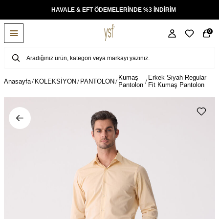
KSİT
HAVALE & EFT ÖDEMELERİNDE %3 İNDİRİM
0
Kumaş
Erkek Siyah Regular
Anasayfa
KOLEKSİYON
PANTOLON
Pantolon
Fit Kumaş Pantolon