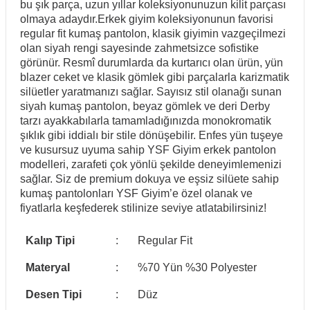
bu şık parça, uzun yıllar koleksiyonunuzun kilit parçası
olmaya adaydır.Erkek giyim koleksiyonunun favorisi
regular fit kumaş pantolon, klasik giyimin vazgeçilmezi
olan siyah rengi sayesinde zahmetsizce sofistike
görünür. Resmî durumlarda da kurtarıcı olan ürün, yün
blazer ceket ve klasik gömlek gibi parçalarla karizmatik
silüetler yaratmanızı sağlar. Sayısız stil olanağı sunan
siyah kumaş pantolon, beyaz gömlek ve deri Derby
tarzı ayakkabılarla tamamladığınızda monokromatik
şıklık gibi iddialı bir stile dönüşebilir. Enfes yün tuşeye
ve kusursuz uyuma sahip YSF Giyim erkek pantolon
modelleri, zarafeti çok yönlü şekilde deneyimlemenizi
sağlar. Siz de premium dokuya ve eşsiz silüete sahip
kumaş pantolonları YSF Giyim’e özel olanak ve
fiyatlarla keşfederek stilinize seviye atlatabilirsiniz!
Kalıp Tipi
:
Regular Fit
Materyal
:
%70 Yün %30 Polyester
Desen Tipi
:
Düz