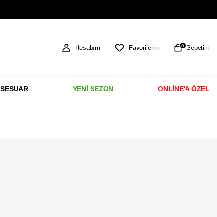
TÜM ÜRÜNLERDE ÜCRETSİZ KARGO
0
Hesabım
Favorilerim
Sepetim
SESUAR
YENİ SEZON
ONLİNE'A ÖZEL