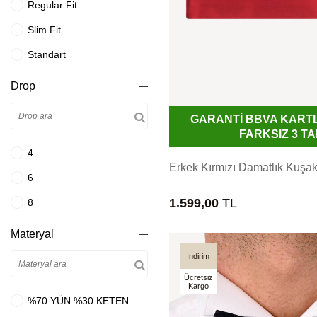
Regular Fit
Gri Bej
L
Slim Fit
Gri Kahve
XL
Standart
Gri Lacivert
34
Drop
Gri Mavi
115
Haki Yeşil
GARANTİ BBVA KART
36
FARKSIZ 3 TA
Havacı Mavi
XXL
4
İndigo Mavi
Erkek Kırmızı Damatlık Kuşa
120
6
Kahve Bej
46-4
1.599,00
TL
8
Kahverengi
38
Materyal
Kemik
125
İndirim
Kiremit
3XL
Ücretsiz
Kırmızı
Kargo
46-6
%70 YÜN %30 KETEN
Koyu Gri