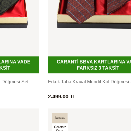
LARINA VADE
GARANTİ BBVA KARTLARINA V
KSİT
FARKSIZ 3 TAKSİT
l Düğmesi Set
Erkek Taba Kravat Mendil Kol Düğmesi 
2.499,00
TL
İndirim
Ücretsiz
Kargo