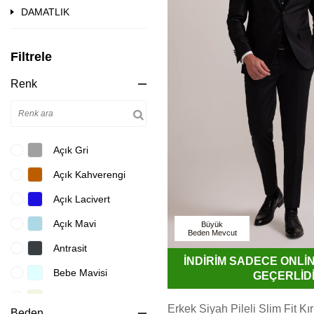
DAMATLIK
Filtrele
Renk
Açık Gri
Açık Kahverengi
Açık Lacivert
Açık Mavi
Büyük
Beden Mevcut
Antrasit
İNDİRİM SADECE ONL
Bebe Mavisi
GEÇERLİD
Bej
Erkek Siyah Pileli Slim Fit Kı
Beden