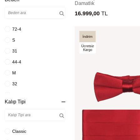
Damatlık
Beyaz
16.999,00
TL
Beyaz Mavi
Bordo
72-4
Bordo Rugan
İndirim
S
Ücretsiz
Bordo Siyah
Kargo
31
Camel
44-4
Çok Renkli
M
Ekru
32
Eskitme Kahve
44-6
Kalıp Tipi
Füme
105
Fuşya Pembe
33
Gök Mavisi
44-8
Classic
Gri
110