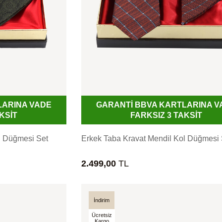
LARINA VADE
GARANTİ BBVA KARTLARINA V
KSİT
FARKSIZ 3 TAKSİT
l Düğmesi Set
Erkek Taba Kravat Mendil Kol Düğmesi 
2.499,00
TL
İndirim
Ücretsiz
Kargo