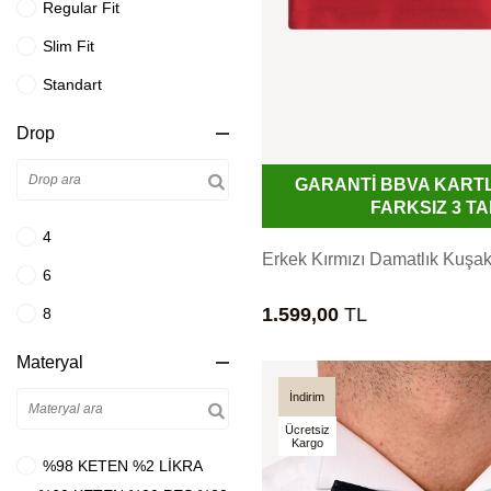
Regular Fit
Haki Yeşil
L
Slim Fit
Havacı Mavi
XL
Standart
İndigo Mavi
34
Drop
Kahve Bej
115
Kahverengi
GARANTİ BBVA KART
36
FARKSIZ 3 TA
Kemik
XXL
4
Kırmızı
Erkek Kırmızı Damatlık Kuşa
120
6
Koyu Gri
46-4
1.599,00
TL
8
Koyu Kahverengi
38
Materyal
Koyu Kırmızı
125
İndirim
Koyu Lacivert
3XL
Ücretsiz
Koyu Mavi
Kargo
46-6
%98 KETEN %2 LİKRA
Krem