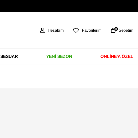
TÜM ÜRÜNLERDE ÜCRETSİZ KARGO
0
Hesabım
Favorilerim
Sepetim
SESUAR
YENİ SEZON
ONLİNE'A ÖZEL