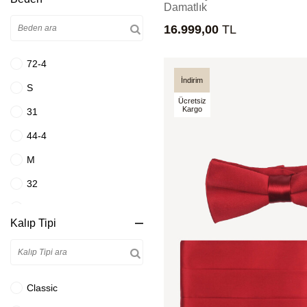
Damatlık
Beyaz
16.999,00
TL
Bordo
Bordo Rugan
72-4
Camel
İndirim
S
Ücretsiz
Çok Renkli
Kargo
31
Eskitme Kahve
44-4
Füme
M
Fuşya Pembe
32
Gök Mavisi
44-6
Kalıp Tipi
Gri
105
Gri Kahve
33
Gri Lacivert
44-8
Classic
Gri Mavi
110