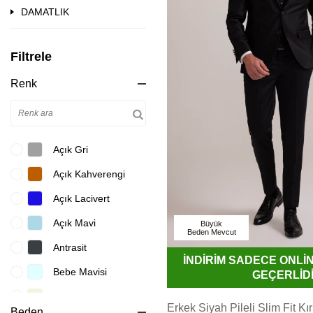
DAMATLIK
Filtrele
Renk
Açık Gri
Açık Kahverengi
Açık Lacivert
Açık Mavi
Büyük
Beden Mevcut
Antrasit
İNDİRİM SADECE ONL
Bebe Mavisi
GEÇERLİD
Bej
Erkek Siyah Pileli Slim Fit Kı
Beden