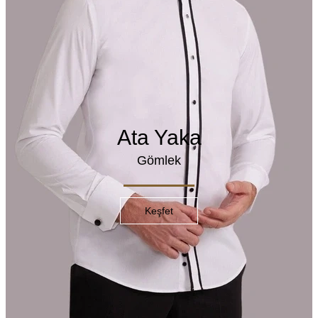
Ata Yaka
Gömlek
Keşfet