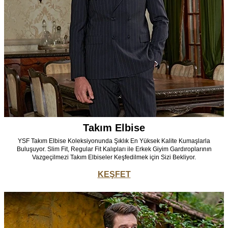
Takım Elbise
YSF Takım Elbise Koleksiyonunda Şıklık En Yüksek Kalite Kumaşlarla
Buluşuyor. Slim Fit, Regular Fit Kalıpları ile Erkek Giyim Gardıroplarının
Vazgeçilmezi Takım Elbiseler Keşfedilmek için Sizi Bekliyor.
KEŞFET