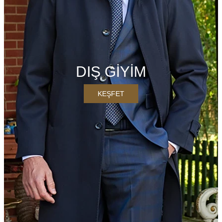
DIŞ GİYİM
KEŞFET