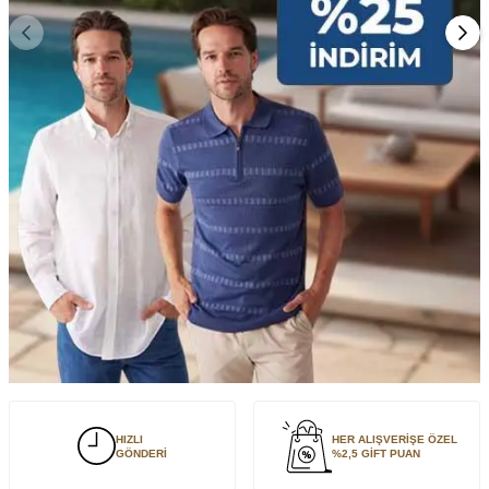
HIZLI
HER ALIŞVERİŞE ÖZEL
GÖNDERİ
%2,5 GİFT PUAN