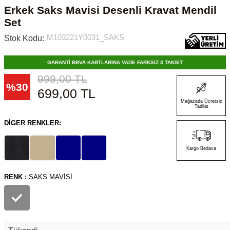
Erkek Saks Mavisi Desenli Kravat Mendil
Set
M103221Y0031_SAKS
Stok Kodu:
GARANTİ BBVA KARTLARINA VADE FARKSIZ 3 TAKSİT
999,00
TL
%
30
699,00
TL
Mağazada Ücretsiz
Tadilat
DIGER RENKLER:
Kargo Bedava
RENK :
SAKS MAVISI