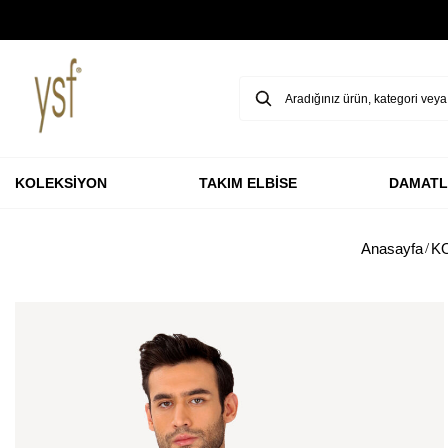
GARANTİ BBVA KARTLARINA ÖZEL VADESİZ 3 TAKSİT
KOLEKSİYON
TAKIM ELBİSE
DAMATL
Anasayfa
K