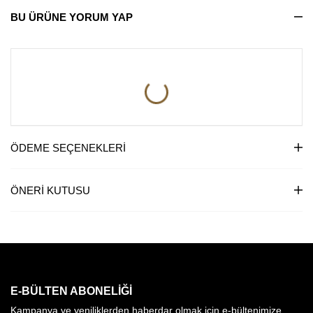
BU ÜRÜNE YORUM YAP
ÖDEME SEÇENEKLERI
ÖNERI KUTUSU
E-BÜLTEN ABONELIĞI
Kampanya ve yeniliklerden haberdar olmak için e-bültenimize