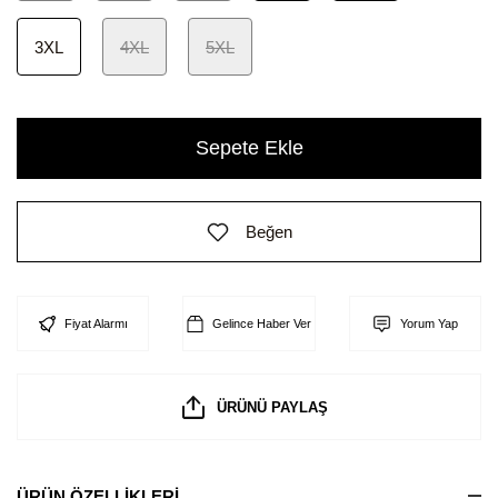
3XL
4XL
5XL
Sepete Ekle
Beğen
Fiyat Alarmı
Gelince Haber Ver
Yorum Yap
ÜRÜNÜ PAYLAŞ
ÜRÜN ÖZELLİKLERİ