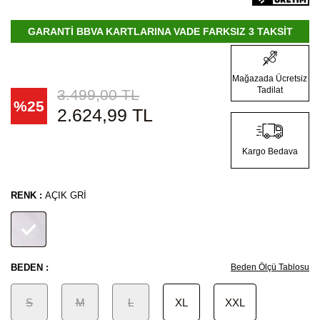
GARANTİ BBVA KARTLARINA VADE FARKSIZ 3 TAKSİT
Mağazada Ücretsiz
Tadilat
3.499,00
TL
%
25
2.624,99
TL
Kargo Bedava
RENK :
AÇIK GRI
BEDEN :
Beden Ölçü Tablosu
S
M
L
XL
XXL