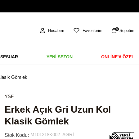
TÜM ÜRÜNLERDE ÜCRETSİZ KARGO
0
Hesabım
Favorilerim
Sepetim
SESUAR
YENİ SEZON
ONLİNE'A ÖZEL
Klasik Gömlek
YSF
Erkek Açık Gri Uzun Kol
Klasik Gömlek
M101218K002_AGRİ
Stok Kodu: