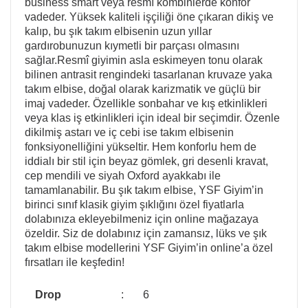
business smart veya resmî kombinlerde konfor
vadeder. Yüksek kaliteli işçiliği öne çıkaran dikiş ve
kalıp, bu şık takım elbisenin uzun yıllar
gardırobunuzun kıymetli bir parçası olmasını
sağlar.Resmî giyimin asla eskimeyen tonu olarak
bilinen antrasit rengindeki tasarlanan kruvaze yaka
takım elbise, doğal olarak karizmatik ve güçlü bir
imaj vadeder. Özellikle sonbahar ve kış etkinlikleri
veya klas iş etkinlikleri için ideal bir seçimdir. Özenle
dikilmiş astarı ve iç cebi ise takım elbisenin
fonksiyonelliğini yükseltir. Hem konforlu hem de
iddialı bir stil için beyaz gömlek, gri desenli kravat,
cep mendili ve siyah Oxford ayakkabı ile
tamamlanabilir. Bu şık takım elbise, YSF Giyim’in
birinci sınıf klasik giyim şıklığını özel fiyatlarla
dolabınıza ekleyebilmeniz için online mağazaya
özeldir. Siz de dolabınız için zamansız, lüks ve şık
takım elbise modellerini YSF Giyim’in online’a özel
fırsatları ile keşfedin!
Drop
:
6