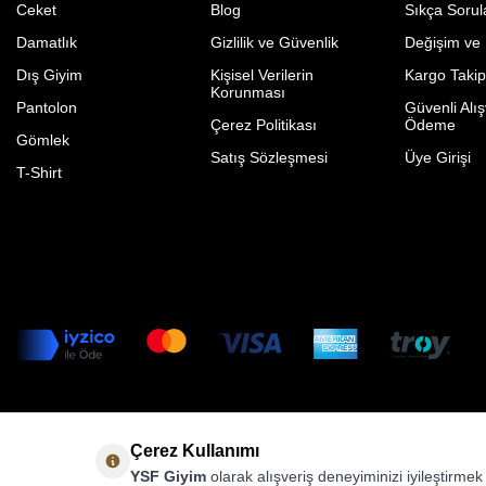
Ceket
Blog
Sıkça Sorul
Damatlık
Gizlilik ve Güvenlik
Değişim ve
Dış Giyim
Kişisel Verilerin
Kargo Taki
Korunması
Pantolon
Güvenli Alış
Çerez Politikası
Ödeme
Gömlek
Satış Sözleşmesi
Üye Girişi
T-Shirt
Çerez Kullanımı
YSF Giyim
olarak alışveriş deneyiminizi iyileştirme