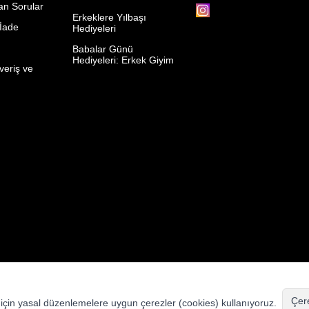
an Sorular
Erkeklere Yılbaşı
 İade
Hediyeleri
p
Babalar Günü
Hediyeleri: Erkek Giyim
veriş ve
© ysfgiyim.com | Tüm Hakları Saklıdır.
Çere
k için yasal düzenlemelere uygun çerezler (cookies) kullanıyoruz.