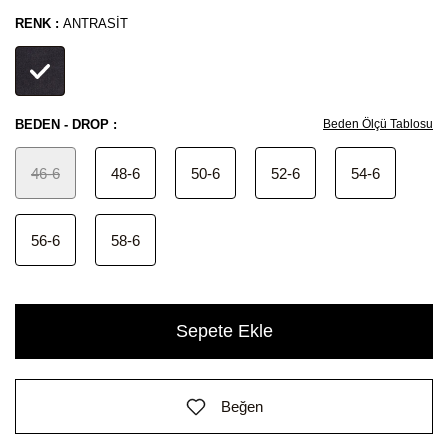
RENK :
ANTRASIT
BEDEN - DROP :
Beden Ölçü Tablosu
46-6
48-6
50-6
52-6
54-6
56-6
58-6
Sepete Ekle
Beğen