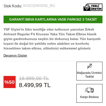
M101324K0030_951
Stok Kodu:
GARANTİ BBVA KARTLARINA VADE FARKSIZ 3 TAKSİT
YSF Giyim’in lüks terziliğe olan tutkusun yansıtan Erkek
Antrasit Regular Fit Kruvaze Yaka Yün Takım Elbise klasik
giyim gardırobunuza seçkin bir dokunuş katar. Yün karışımlı
tuşesi ile doğal bir şekilde nefes alabilen ve konforlu
hissettiren takım elbise, silüetinizi mükemmel gösterir.
Devamını Göster
Mağazada Ücretsiz
Tadilat
16.999,00
TL
%
50
8.499,99
TL
Kargo Bedava