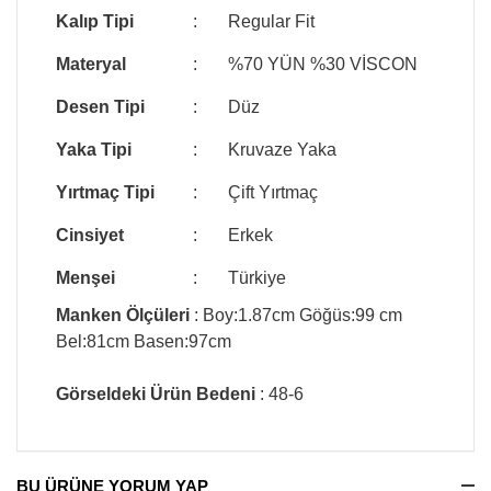
Kalıp Tipi
:
Regular Fit
Materyal
:
%70 YÜN %30 VİSCON
Desen Tipi
:
Düz
Yaka Tipi
:
Kruvaze Yaka
Yırtmaç Tipi
:
Çift Yırtmaç
Cinsiyet
:
Erkek
Menşei
:
Türkiye
Manken Ölçüleri
: Boy:1.87cm Göğüs:99 cm
Bel:81cm Basen:97cm
Görseldeki Ürün Bedeni
: 48-6
BU ÜRÜNE YORUM YAP