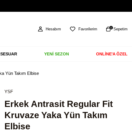
TÜM ÜRÜNLERDE ÜCRETSİZ KARGO
0
Hesabım
Favorilerim
Sepetim
SESUAR
YENİ SEZON
ONLİNE'A ÖZEL
aka Yün Takım Elbise
YSF
Erkek Antrasit Regular Fit
Kruvaze Yaka Yün Takım
Elbise