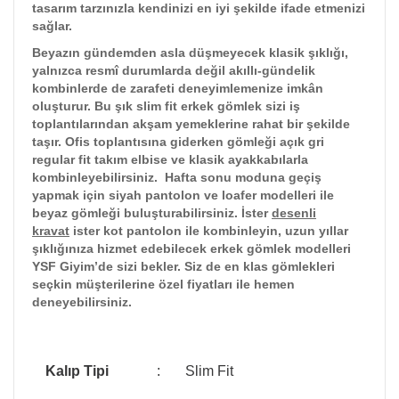
tasarım tarzınızla kendinizi en iyi şekilde ifade etmenizi
sağlar.
Beyazın gündemden asla düşmeyecek klasik şıklığı,
yalnızca resmî durumlarda değil akıllı-gündelik
kombinlerde de zarafeti deneyimlemenize imkân
oluşturur. Bu şık slim fit erkek gömlek sizi iş
toplantılarından akşam yemeklerine rahat bir şekilde
taşır. Ofis toplantısına giderken gömleği açık gri
regular fit takım elbise ve klasik ayakkabılarla
kombinleyebilirsiniz. Hafta sonu moduna geçiş
yapmak için siyah pantolon ve loafer modelleri ile
beyaz gömleği buluşturabilirsiniz. İster
desenli
kravat
ister kot pantolon ile kombinleyin, uzun yıllar
şıklığınıza hizmet edebilecek erkek gömlek modelleri
YSF Giyim’de sizi bekler. Siz de en klas gömlekleri
seçkin müşterilerine özel fiyatları ile hemen
deneyebilirsiniz.
Kalıp Tipi
:
Slim Fit