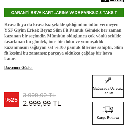
GARANTİ BBVA KARTLARINA VADE FARKSIZ 3 TAKSİT
Kravatlı ya da kravatsız şekilde şıklığından ödün vermeyen
YSF Giyim Erkek Beyaz Slim Fit Pamuk Gömlek her zaman
kazanan bir seçimdir. Mümkün olduğunca çok yönlü şekilde
tasarlanan bu gömlek, ince bir doku ve yumuşaklık
kazanmasını sağlayan saf %100 pamuk liflerine sahiptir. Slim
fit kesimi bu zamansız parçaya oldukça çağdaş bir hava
katar.
Devamını Göster
Mağazada Ücretsiz
Tadilat
3.999,00
TL
%
25
2.999,99
TL
Kargo Bedava