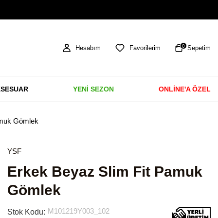
TÜM ÜRÜNLERDE ÜCRETSİZ KARGO
0
Hesabım
Favorilerim
Sepetim
SESUAR
YENİ SEZON
ONLİNE'A ÖZEL
amuk Gömlek
YSF
Erkek Beyaz Slim Fit Pamuk
Gömlek
M101219Y003_102
Stok Kodu: