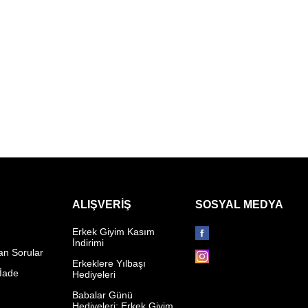
ALIŞVERIŞ
SOSYAL MEDYA
Erkek Giyim Kasım
İndirimi
an Sorular
Erkeklere Yılbaşı
 İade
Hediyeleri
p
Babalar Günü
Hediyeleri: Erkek Giyim