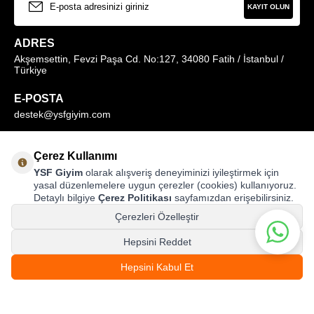
KAYIT OLUN
ADRES
Akşemsettin, Fevzi Paşa Cd. No:127, 34080 Fatih / İstanbul /
Türkiye
E-POSTA
destek@ysfgiyim.com
Müşteri Hizmetleri Hattı
Çerez Kullanımı
0850 259 1373
YSF Giyim
olarak alışveriş deneyiminizi iyileştirmek için
yasal düzenlemelere uygun çerezler (cookies) kullanıyoruz.
Detaylı bilgiye
Çerez Politikası
sayfamızdan erişebilirsiniz.
MAĞAZALARIMIZ
Çerezleri Özelleştir
Hepsini Reddet
3.499,00
TL
Hepsini Kabul Et
%
25
SEPETE EKLE
© ysfgiyim.com | Tüm Hakları Saklıdır.
2.624,99
TL
T
-Soft
E-Ticaret
Sistemleriyle Hazırlanmıştır.