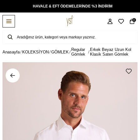
KSİT
HAVALE & EFT ÖDEMELERİNDE %3 İNDİRİM
0
Regular
Erkek Beyaz Uzun Kol
Anasayfa
KOLEKSİYON
GÖMLEK
Gömlek
Klasik Saten Gömlek