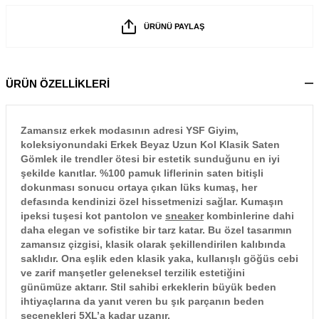
ÜRÜNÜ PAYLAŞ
ÜRÜN ÖZELLİKLERİ
Zamansız erkek modasının adresi YSF Giyim,
koleksiyonundaki Erkek Beyaz Uzun Kol Klasik Saten
Gömlek ile trendler ötesi bir estetik sunduğunu en iyi
şekilde kanıtlar. %100 pamuk liflerinin saten bitişli
dokunması sonucu ortaya çıkan lüks kumaş, her
defasında kendinizi özel hissetmenizi sağlar. Kumaşın
ipeksi tuşesi kot pantolon ve
sneaker
kombinlerine dahi
daha elegan ve sofistike bir tarz katar. Bu özel tasarımın
zamansız çizgisi, klasik olarak şekillendirilen kalıbında
saklıdır. Ona eşlik eden klasik yaka, kullanışlı göğüs cebi
ve zarif manşetler geleneksel terzilik estetiğini
günümüze aktarır. Stil sahibi erkeklerin büyük beden
ihtiyaçlarına da yanıt veren bu şık parçanın beden
seçenekleri 5XL’a kadar uzanır.