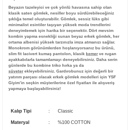
Beyazın tazeleyici ve çok yönlü havasına sahip olan
klasik saten gömlek, nesiller boyu sürdürebileceğiniz
şıklığa temel oluşturabilir. Gömlek, sessiz lüks gibi
minimalist esintiler taşıyan yüksek moda trendlerini
deneyimlemek için harika bir seçenektir. Dört mevsim
kombin yapma esnekliği sunan beyaz erkek gömlek, her
ortama albenisi yüksek tarzınızla imza atmanızı sağlar.
Monokrom görünümlerden hoşlanıyorsanız bu ürünü,
slim fit lacivert kumaş pantolon, klasik
kemer
ve rugan
ayakkabılarla tamamlamayı deneyebilirsiniz. Daha serin
günlerde bu kombine triko hırka ya da
süveter
ekleyebilirsiniz. Gardırobunuz için değerli bir
yatırım parçası olacak erkek gömlek modelleri için YSF
Giyim’in seçkin müşterilerine özel fiyatları ile alışveriş
yapmaya başlayabilirsiniz!
Kalıp Tipi
:
Classic
Materyal
:
%100 COTTON