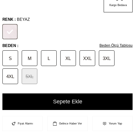
Kargo Bedava
RENK :
BEYAZ
BEDEN :
Beden Ölçü Tablosu
S
M
L
XL
XXL
3XL
4XL
5XL
Sepete Ekle
Fiyat Alarmı
Gelince Haber Ver
Yorum Yap