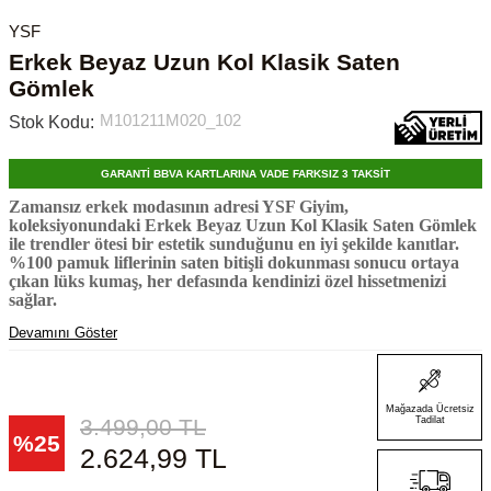
YSF
Erkek Beyaz Uzun Kol Klasik Saten
Gömlek
M101211M020_102
Stok Kodu:
GARANTİ BBVA KARTLARINA VADE FARKSIZ 3 TAKSİT
Zamansız erkek modasının adresi YSF Giyim,
koleksiyonundaki Erkek Beyaz Uzun Kol Klasik Saten Gömlek
ile trendler ötesi bir estetik sunduğunu en iyi şekilde kanıtlar.
%100 pamuk liflerinin saten bitişli dokunması sonucu ortaya
çıkan lüks kumaş, her defasında kendinizi özel hissetmenizi
sağlar.
Devamını Göster
Mağazada Ücretsiz
3.499,00
TL
Tadilat
%
25
2.624,99
TL