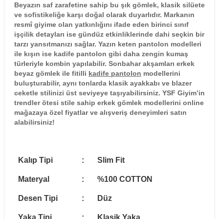
Beyazın saf zarafetine sahip bu şık gömlek, klasik silüete
ve sofistikeliğe karşı doğal olarak duyarlıdır. Markanın
resmî giyime olan yatkınlığını ifade eden birinci sınıf
işçilik detayları ise gündüz etkinliklerinde dahi seçkin bir
tarzı yansıtmanızı sağlar. Yazın keten pantolon modelleri
ile kışın ise kadife pantolon gibi daha zengin kumaş
türleriyle kombin yapılabilir. Sonbahar akşamları erkek
beyaz gömlek ile fitilli
kadife pantolon
modellerini
buluşturabilir, aynı tonlarda klasik ayakkabı ve blazer
ceketle stilinizi üst seviyeye taşıyabilirsiniz. YSF Giyim’in
trendler ötesi stile sahip erkek gömlek modellerini online
mağazaya özel fiyatlar ve alışveriş deneyimleri satın
alabilirsiniz!
Kalıp Tipi
:
Slim Fit
Materyal
:
%100 COTTON
Desen Tipi
:
Düz
Yaka Tipi
:
Klasik Yaka