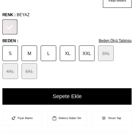
Kargo Bedava
RENK :
BEYAZ
BEDEN :
Beden Ölçü Tablosu
S
M
L
XL
XXL
3XL
4XL
5XL
Sepete Ekle
Fiyat Alarmı
Gelince Haber Ver
Yorum Yap