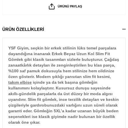
ÜRÜNÜ PAYLAŞ
ÜRÜN ÖZELLİKLERİ
YSF Giyim, seçkin bir erkek stilinin lüks temel parçalara
dayandığına inanarak Erkek Beyaz Uzun Kol Slim Fit
Gömlek gibi klasik tasarımları sizlerle buluşturur. Çağdaş
zanaatkârlık detayları ile zenginleştirilen bu klas parça,
%100 saf pamuk dokusuyla hem stilinize hem cildinize
özen gösterir. Modern şıklığı yansıtan slim fit kesimi,
takım elbise
içinde ya da tek başına gömleğin
kullanımını kolaylaştırır. Kusursuz duruşu sayesinde
akıllı-gündelik parçalarla da üst düzey bir moda algısı
uyandırır. Slim fit gömlek, ince terzilik detayları ve keskin
çizgileriyle gardırobunuzdaki varlığını uzun süreli olarak
garanti eder. Gömleğin 5XL’a kadar uzanan büyük beden
seçenekleri ise klasik giyimde nadir bulunan bir özellik
olarak öne çıkar.