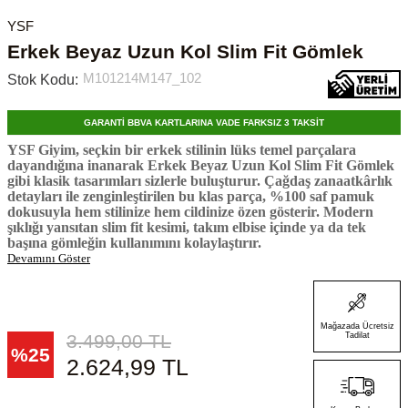
YSF
Erkek Beyaz Uzun Kol Slim Fit Gömlek
M101214M147_102
Stok Kodu:
GARANTİ BBVA KARTLARINA VADE FARKSIZ 3 TAKSİT
YSF Giyim, seçkin bir erkek stilinin lüks temel parçalara
dayandığına inanarak Erkek Beyaz Uzun Kol Slim Fit Gömlek
gibi klasik tasarımları sizlerle buluşturur. Çağdaş zanaatkârlık
detayları ile zenginleştirilen bu klas parça, %100 saf pamuk
dokusuyla hem stilinize hem cildinize özen gösterir. Modern
şıklığı yansıtan slim fit kesimi,
takım elbise
içinde ya da tek
başına gömleğin kullanımını kolaylaştırır.
Devamını Göster
Mağazada Ücretsiz
3.499,00
TL
Tadilat
%
25
2.624,99
TL